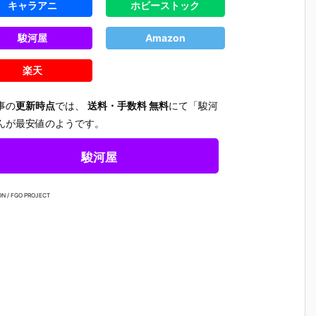
キャラアニ
ホビーストック
駿河屋
Amazon
楽天
事の
更新時点
では、
送料・手数料 無料
にて「駿河
んが最安値のようです。
駿河屋
N / FGO PROJECT
【プラグマ
【NEEDY GIR
【ドラゴンボ
【ワンピ
タ】カプコン
L OVERDOS
ールZ】デス
ス】フィ
さ
フィギュアビ
E】『ニディ
クトップリア
アーツZE