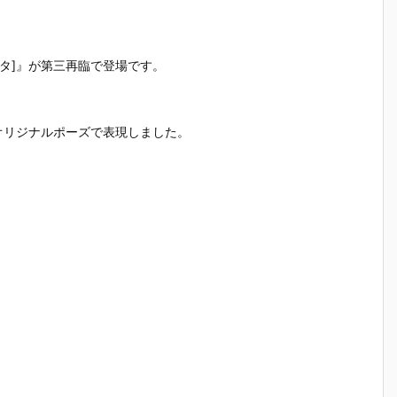
）
ルダー クリエ
ガの抱き枕カ
ルマッコイ
［超激戦
C
イターズモデ
バー（水着Ve
『ドラゴンボ
『ジュエ
I
ル『ヒュー＆
r.）』グッズ
ールZ 05 孫
ー・ボニー
ディアナ』1/
予約【WHY S
悟空＆チチ 限
臨死体験-
[オルタ]』が第三再臨で登場です。
S
7 完成品フィ
O SERIOU
定復刻仕様
フィギュ
ギュア予約
S？】より20
版』フィギュ
約【バン
予
【カプコン】
26年6月発売
ア予約【メガ
イ】より2
。
n
より2027年1
予定♪
ハウス】より
5年12月2
オリジナルポーズで表現しました。
月発売予定♪
2026年10月
発売♪
売
発売予定♪