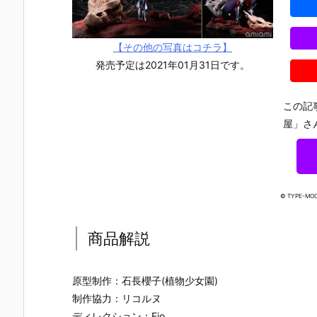
【その他の写真はコチラ】
発売予定は2021年01月31日です。
この記
屋」さ
© TYPE-MOO
商品解説
【TFD】1/7
【ロックマ
【クロノ・ト
【攻殻機動
原型制作：石長櫻子(植物少女園)
『アルティメ
ン】ギガンテ
リガー】フォ
隊】1/4『草
制作協力：リコルヌ
ット・バニ
ィックシリー
ルミズム『ク
薙素子（く
ディレクション：Fio