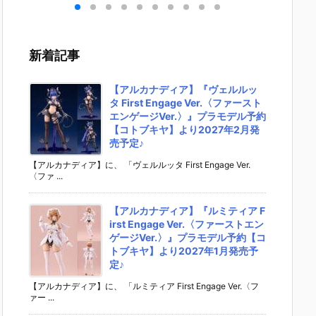
］
aらいと『ド
ントラビッ
ー』The First
ズ『ロ
リ
ゥー・ムラサ
ト』勝利の女
Descendant
フィギ
 -
メ パイロット
神：NIKKE 1/
完成品フィギ
約【エ
』
スーツVer.』
4 フィギュア
ュア予約【マ
ラス】よ
新着記事
ア予
フィギュア予
予約【フリー
ックスファク
26年8
ダ
約【メガハウ
イング】より
トリー】より
予定♪
02
ス】より202
2026年12月
2027年7月発
【アルカナディア】『ヴェルルッ
0日
6年7月発売予
発売予定☆
売予定☆
タ First Engage Ver.〈ファースト
定♪
エンゲージVer.〉』プラモデル予約
【コトブキヤ】より2027年2月発
売予定♪
【アルカナディア】に、 「ヴェルルッタ First Engage Ver.
〈ファ ...
【アルカナディア】『ルミティア F
irst Engage Ver.〈ファーストエン
ゲージVer.〉』プラモデル予約【コ
トブキヤ】より2027年1月発売予
定♪
【アルカナディア】に、 「ルミティア First Engage Ver.〈フ
ァー ...