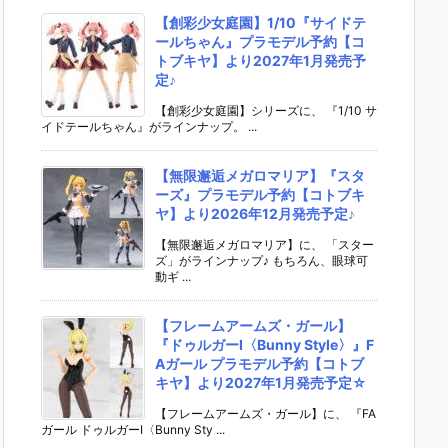
【創彩少女庭園】1/10『サイドテ
ールちゃん』プラモデル予約【コ
トブキヤ】より2027年1月発売予
定♪
【創彩少女庭園】シリーズに、 『1/10 サ
イドテールちゃん』がラインナップ。 ...
【無限邂逅メガロマリア】『スタ
ーズ』プラモデル予約【コトブキ
ヤ】より2026年12月発売予定♪
【無限邂逅メガロマリア】に、 「スター
ズ」がラインナップ♪ もちろん、眼球可
動ギ ...
【フレームアームズ・ガール】
『ドゥルガーI〈Bunny Style〉』F
Aガール プラモデル予約【コトブ
キヤ】より2027年1月発売予定☆
【フレームアームズ・ガール】に、 『FA
ガール ドゥルガーI〈Bunny Sty ...