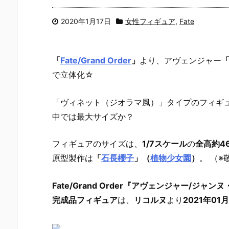
2020年1月17日
女性フィギュア
,
Fate
「
Fate/Grand Order
」
より、
アヴェンジャー
で立体化☆
「ヴィネット（ジオラマ風）」タイプのフィギ
中では最大サイズか？
フィギュアのサイズは、
1/7スケール
の
全高約4
原型製作は
「
石長櫻子
」（
植物少女園
）
。 （※
Fate/Grand Order『アヴェンジャー/ジ
完成品フィギュア
は、
リコルヌ
より
2021年01月