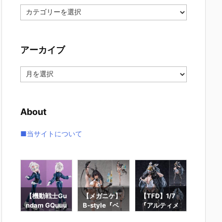
カ
テ
ゴ
リ
アーカイブ
ー
ア
ー
カ
イ
About
ブ
■当サイトについて
ー
【機動戦士Gu
【メガニケ】
【TFD】1/7
【ロッ
ギュ
ndam GQuuu
B-style『ベ
『アルティメ
ン】ギ
RO
uuuX】Lucre
イ – ラディア
ット・バニ
ィック