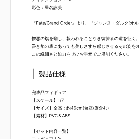
ー』The First
ズ『ロール』
ロノ』『マー
なぎ もとこ
彩色：星名詠美
Descendant
フィギュア予
ル』FORM-I
ORIGINAL 
完成品フィギ
約【エクスプ
S フィギュア
OLORED ED
ュア予約【マ
ラス】より20
予約【スクウ
TION』GHO
『Fate/Grand Order』より、『ジャンヌ・ダルク
ックスファク
26年8月再販
ェア･エニッ
ST IN THE 
トリー】より
予定♪
クス】より20
HELL 完成品
2027年7月発
26年9月発売
フィギュア
憎悪の旗を翻し、報われることなき復讐者の道を征く
売予定☆
予定☆
約【With Fa
昏き焔の底にあっても美しさすら感じさせるその姿を
s！】より20
この繊細さと迫力をぜひお手元でご堪能ください。
27年3月発
予定♪
製品仕様
完成品フィギュア
【スケール】1/7
【サイズ】全高：約46cm(台座/旗含む)
【素材】PVC＆ABS
【セット内容一覧】
フィギュア本体