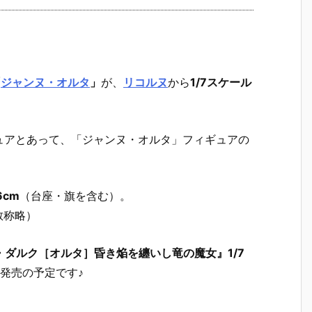
「
ジャンヌ・オルタ
」
が、
リコルヌ
から
1/7スケール
ュアとあって、「ジャンヌ・オルタ」フィギュアの
6cm
（台座・旗を含む）。
敬称略）
ャンヌ・ダルク［オルタ］昏き焔を纏いし竜の魔女』1/7
発売の予定です♪