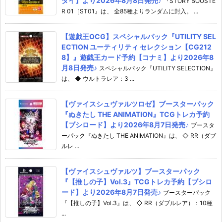
ダイ】より2026年8月8日発売♪
『STORY BOOSTE
R 01［ST01』は、 全85種よりランダムに封入。 ...
【遊戯王OCG】スペシャルパック『UTILITY SEL
ECTION ユーティリティ セレクション【CG212
8】』遊戯王カード予約【コナミ】より2026年8
月8日発売♪
スペシャルパック『UTILITY SELECTION』
は、 ◆ ウルトラレア：3 ...
【ヴァイスシュヴァルツロゼ】ブースターパック
『ぬきたし THE ANIMATION』TCGトレカ予約
【ブシロード】より2026年8月7日発売♪
ブースタ
ーパック『ぬきたし THE ANIMATION』は、 ◇ RR（ダブ
ルレ ...
【ヴァイスシュヴァルツ】ブースターパック
『【推しの子】Vol.3』TCGトレカ予約【ブシロ
ード】より2026年8月7日発売♪
ブースターパック
『【推しの子】Vol.3』は、 ◇ RR（ダブルレア）：10種
...