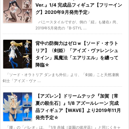
Ver.』1/4 完成品フィギュア【フリーイン
グ】2020年9月発売予定♪
バニースタイルですが、例の「紐」も健在♪ 尚、
2019年5月発売の『B-STYL ...
背中の防御力はゼロｗ【ソード・オラト
リア】〈剣姫〉「アイズ・ヴァレンシュ
タイン」風魔法「エアリエル」を纏って
降臨☆
「ソード・オラトリア ダンまち外伝」より、「剣姫」こと天然凄腕
剣士「アイズ・ヴァ ...
【アズレン】ドリームテック『加賀［常
夏の殺生石］』1/8 アズールレーン 完成
品フィギュア【WAVE】より2019年11月
発売予定☆
「腰」の「パレオ」は、『1/8 赤城［楽園の彼岸花］』と同じくキャ