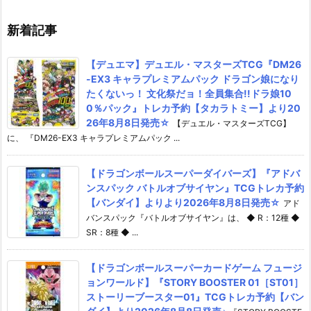
新着記事
【デュエマ】デュエル・マスターズTCG『DM26
-EX3 キャラプレミアムパック ドラゴン娘になり
たくないっ！ 文化祭だョ！全員集合!!ドラ娘10
0％パック』トレカ予約【タカラトミー】より20
26年8月8日発売☆
【デュエル・マスターズTCG】
に、 『DM26-EX3 キャラプレミアムパック ...
【ドラゴンボールスーパーダイバーズ】『アドバ
ンスパック バトルオブサイヤン』TCGトレカ予約
【バンダイ】よりより2026年8月8日発売☆
アド
バンスパック『バトルオブサイヤン』は、 ◆ R：12種 ◆
SR：8種 ◆ ...
【ドラゴンボールスーパーカードゲーム フュージ
ョンワールド】『STORY BOOSTER 01［ST01］
ストーリーブースター01』TCGトレカ予約【バン