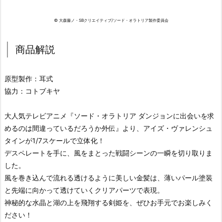
© 大森藤ノ・SBクリエイティブ/ソード・オラトリア製作委員会
商品解説
原型製作：耳式
協力：コトブキヤ
大人気テレビアニメ『ソード・オラトリア ダンジョンに出会いを求
めるのは間違っているだろうか外伝』より、アイズ・ヴァレンシュ
タインが1/7スケールで立体化！
デスペレートを手に、風をまとった戦闘シーンの一瞬を切り取りま
した。
風を巻き込んで流れる透けるように美しい金髪は、薄いパール塗装
と先端に向かって透けていくクリアパーツで表現。
神秘的な水晶と湖の上を飛翔する剣姫を、ぜひお手元でお楽しみく
ださい！