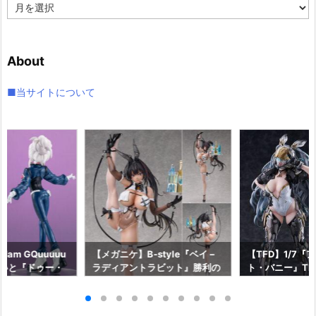
ア
ー
カ
イ
About
ブ
■当サイトについて
am GQuuuuu
【メガニケ】B-style『ベイ –
【TFD】1/7『
aらいと『ドゥー・
ラディアントラビット』勝利の
ト・バニー』The F
ロットスーツVe
女神：NIKKE 1/4 フィギュア予
dant 完成品フ
ア予約【メガハウ
約【フリーイング】より2026
【マックスファ
6年7月発売予定♪
年12月発売予定☆
2027年7月発