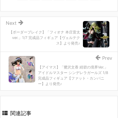
Next
【ボーダーブレイク】「フィオナ 本庄雷太
ver.」1/7 完成品フィギュア【ヴェルテク
ス】より発売♪
Prev
【アイマス】「鷺沢文香 紺碧の境界Ver.」
アイドルマスター シンデレラガールズ 1/8
完成品フィギュア【ファット・カンパニ
ー】より発売♪
関連記事