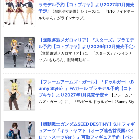
ラモデル予約【コトブキヤ】より2027年1月発売
予定♪
【創彩少女庭園】シリーズに、 『1/10 サイドテー
ルちゃん』がラインナップ。 ...
【無限邂逅メガロマリア】『スターズ』プラモデ
ル予約【コトブキヤ】より2026年12月発売予定♪
【無限邂逅メガロマリア】に、 「スターズ」がラインナ
ップ♪ もちろん、眼球可動ギ ...
【フレームアームズ・ガール】『ドゥルガーI〈B
unny Style〉』FAガール プラモデル予約【コト
ブキヤ】より2027年1月発売予定☆
【フレームアー
ムズ・ガール】に、 『FAガール ドゥルガーI〈Bunny Sty
...
【機動戦士ガンダムSEED DESTINY】S.H.フィギ
ュアーツ『キラ・ヤマト（オーブ連合首長国パイ
ロットスーツVer.）』可動フィギュア予約【バン