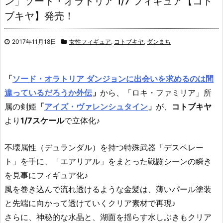
ン」ソード・オラトリア 1/7 フィギュア【コト
ブキヤ】発売！
2017年11月18日
女性フィギュア
,
コトブキヤ
,
ダンまち
「
ソード・オラトリア ダンジョンに出会いを求めるのは間
違っているだろうか外伝
」
から、「ロキ・ファミリア」所
属の剣姫
「
アイズ・ヴァレンシュタイン
」
が、
コトブキヤ
より
1/7スケール
で立体化♪
不壊属性（デュランダル）を持つ特殊武器「デスペレー
ト」を手に、「エアリアル」をまとった戦闘シーンの瞬き
を見事にフィギュア化♪
風を巻き込んで流れ透けるような金髪は、薄いパール塗装
と先端に向かって透けていくクリア素材で再現♪
さらに、神秘的な水晶と、湖面を揺らす水しぶきもクリア