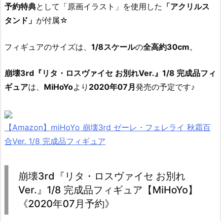
予約特典
として「原画イラスト」を使用した
「アクリルス
タンド」
が付属☆
フィギュアのサイズは、
1/8スケール
の
全高約30cm
。
崩壊3rd『リタ・ロスヴァイセ お別れVer.』1/8 完成品フィ
ギュア
は、
MiHoYo
より
2020年07月
発売の予定です♪
【Amazon】miHoYo 崩壊3rd ゼーレ・フェレライ 秋霜百
合Ver. 1/8 完成品フィギュア
崩壊3rd『リタ・ロスヴァイセ お別れ
Ver.』1/8 完成品フィギュア【MiHoYo】
《2020年07月予約》