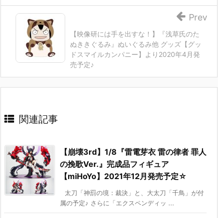
Prev
【映像研には手を出すな！】『浅草氏のた
ぬききぐるみ』ぬいぐるみ他 グッズ【グッ
ドスマイルカンパニー】より2020年4月発
売予定♪
関連記事
【崩壊3rd】1/8『雷電芽衣 雷の律者 罪人
の挽歌Ver.』完成品フィギュア
【miHoYo】2021年12月発売予定☆
太刀「神罰の境：裁決」と、大太刀「千鳥」が付
属の予定♪ さらに「エクスペンディッ ...