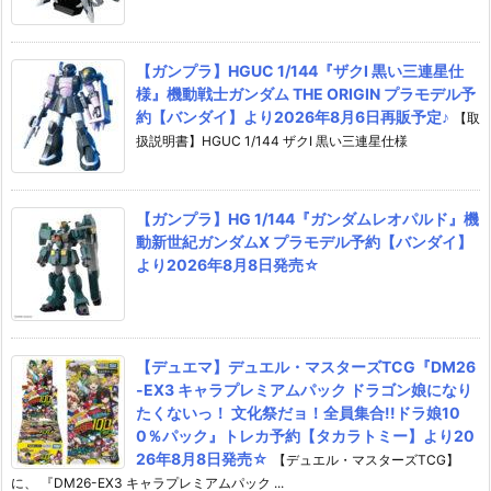
【ガンプラ】HGUC 1/144『ザクI 黒い三連星仕
様』機動戦士ガンダム THE ORIGIN プラモデル予
約【バンダイ】より2026年8月6日再販予定♪
【取
扱説明書】HGUC 1/144 ザクI 黒い三連星仕様
【ガンプラ】HG 1/144『ガンダムレオパルド』機
動新世紀ガンダムX プラモデル予約【バンダイ】
より2026年8月8日発売☆
【デュエマ】デュエル・マスターズTCG『DM26
-EX3 キャラプレミアムパック ドラゴン娘になり
たくないっ！ 文化祭だョ！全員集合!!ドラ娘10
0％パック』トレカ予約【タカラトミー】より20
26年8月8日発売☆
【デュエル・マスターズTCG】
に、 『DM26-EX3 キャラプレミアムパック ...