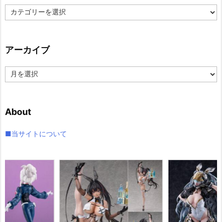
カ
テ
ゴ
リ
アーカイブ
ー
ア
ー
カ
イ
About
ブ
■当サイトについて