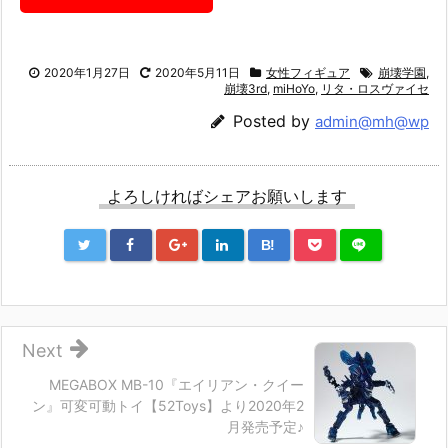
2020年1月27日
2020年5月11日
女性フィギュア
崩壊学園
,
崩壊3rd
,
miHoYo
,
リタ・ロスヴァイセ
Posted by
admin@mh@wp
よろしければシェアお願いします
B!
Next
MEGABOX MB-10『エイリアン・クイー
ン』可変可動トイ【52Toys】より2020年2
月発売予定♪