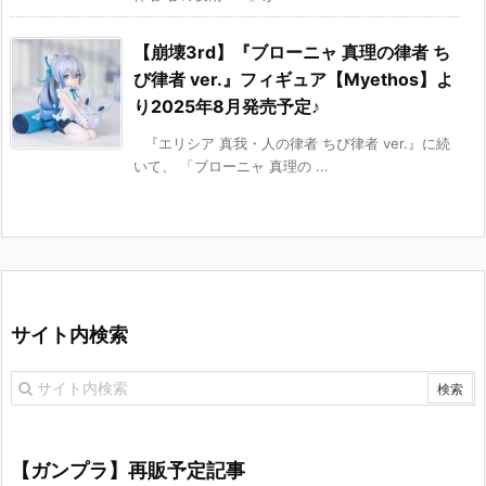
【崩壊3rd】『ブローニャ 真理の律者 ち
び律者 ver.』フィギュア【Myethos】よ
り2025年8月発売予定♪
『エリシア 真我・人の律者 ちび律者 ver.』に続
いて、 「ブローニャ 真理の ...
サイト内検索
【ガンプラ】再販予定記事