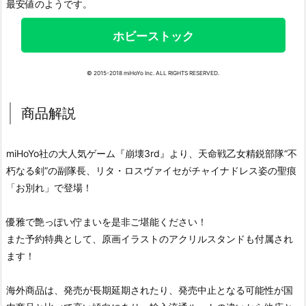
最安値のようです。
ホビーストック
© 2015-2018 miHoYo Inc. ALL RIGHTS RESERVED.
商品解説
miHoYo社の大人気ゲーム『崩壊3rd』より、天命戦乙女精鋭部隊“不
朽なる剣”の副隊長、リタ・ロスヴァイセがチャイナドレス姿の聖痕
「お別れ」で登場！
優雅で艶っぽい佇まいを是非ご堪能ください！
また予約特典として、原画イラストのアクリルスタンドも付属され
ます！
海外商品は、発売が長期延期されたり、発売中止となる可能性が国