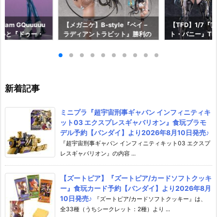
am GQuuuuu
【メガニケ】B-style『ベイ –
【TFD】1/7『
aらいと『ドゥー・
ラディアントラビット』勝利の
ト・バニー』The F
ロットスーツVe
女神：NIKKE 1/4 フィギュア予
dant 完成品フ
ア予約【メガハウ
約【フリーイング】より2026
【マックスファ
6年7月発売予定♪
年12月発売予定☆
2027年7月発
新着記事
ミニプラ『超宇宙刑事ギャバン インフィニティキ
ット03 エクスプレスギャバリオン』食玩プラモ
デル予約【バンダイ】より2026年8月10日発売♪
『超宇宙刑事ギャバン インフィニティキット03 エクスプ
レスギャバリオン』の内容 ...
【ズートピア】『ズートピア/カードソフトクッキ
ー』食玩カード予約【バンダイ】より2026年8月
10日発売♪
『ズートピア/カードソフトクッキー』は、
全33種（うちシークレット：2種）より ...