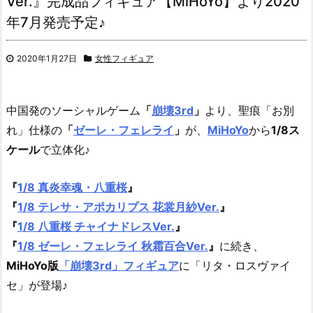
Ver.』完成品フィギュア【MiHoYo】より2020
年7月発売予定♪
2020年1月27日
女性フィギュア
中国発のソーシャルゲーム
「
崩壊3rd
」
より、
聖痕「お別
れ」仕様の
「
ゼーレ・フェレライ
」
が、
MiHoYo
から
1/8ス
ケール
で立体化♪
『
1/8 真炎幸魂・八重桜
』
『
1/8 テレサ・アポカリプス 花裳月紗Ver.
』
『
1/8 八重桜 チャイナドレスVer.
』
『
1/8 ゼーレ・フェレライ 秋霜百合Ver.
』
に続き、
MiHoYo版
「崩壊3rd」フィギュア
に「リタ・ロスヴァイ
セ」が登場♪