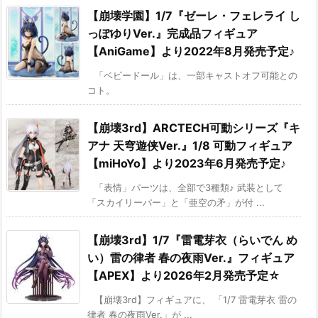
【崩壊学園】1/7『ゼーレ・フェレライ し
っぽゆりVer.』完成品フィギュア
【AniGame】より2022年8月発売予定♪
「ベビードール」は、一部キャストオフ可能との
コト。
【崩壊3rd】ARCTECH可動シリーズ『キ
アナ 天穹遊侠Ver.』1/8 可動フィギュア
【miHoYo】より2023年6月発売予定♪
「表情」パーツは、全部で3種類♪ 武装として
「スカイリーパー」と「亜空の矛」が付 ...
【崩壊3rd】1/7『雷電芽衣（らいでん め
い）雷の律者 春の夜雨Ver.』フィギュア
【APEX】より2026年2月発売予定☆
【崩壊3rd】フィギュアに、 「1/7 雷電芽衣 雷の
律者 春の夜雨Ver.」が ...