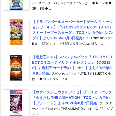
バンスパック『バトルオブサイヤン』は、 ◆ R：12種 ◆
SR：8種 ◆ ...
【ドラゴンボールスーパーカードゲーム フュージ
ョンワールド】『STORY BOOSTER 01［ST01］
ストーリーブースター01』TCGトレカ予約【バン
ダイ】より2026年8月8日発売♪
『STORY BOOSTE
R 01［ST01』は、 全85種よりランダムに封入。 ...
【遊戯王OCG】スペシャルパック『UTILITY SEL
ECTION ユーティリティ セレクション【CG212
8】』遊戯王カード予約【コナミ】より2026年8
月8日発売♪
スペシャルパック『UTILITY SELECTION』
は、 ◆ ウルトラレア：3 ...
【ヴァイスシュヴァルツロゼ】ブースターパック
『ぬきたし THE ANIMATION』TCGトレカ予約
【ブシロード】より2026年8月7日発売♪
ブースタ
ーパック『ぬきたし THE ANIMATION』は、 ◇ RR（ダブ
ルレ ...