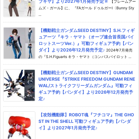
ブキヤ】より2027年1月発売予定☆
【フレームアー
ムズ・ガール】に、 『FAガール ドゥルガーI〈Bunny Sty
...
【機動戦士ガンダムSEED DESTINY】S.H.フィギ
ュアーツ『キラ・ヤマト（オーブ連合首長国パイ
ロットスーツVer.）』可動フィギュア予約【バン
ダイ】より2026年12月発売予定♪
2024年7月発売
の『S.H.Figuarts キラ・ヤマト（コンパスパイロット ...
【機動戦士ガンダムSEED DESTINY】GUNDAM
UNIVERSE『STRIKE FREEDOM GUNDAM RENE
WAL/ストライクフリーダムガンダム』可動フィ
ギュア予約【バンダイ】より2026年12月発売予
定♪
【攻殻機動隊】ROBOT魂『フチコマ』THE GHO
ST IN THE SHELL 可動フィギュア予約【バンダ
イ】より2027年1月発売予定♪