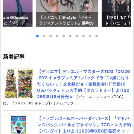
am GQuuuuu
【メガニケ】B-style『ベイ –
【TFD】1/7『
aらいと『ドゥー・
ラディアントラビット』勝利の
ト・バニー』The F
ロットスーツVe
女神：NIKKE 1/4 フィギュア予
dant 完成品フ
ア予約【メガハウ
約【フリーイング】より2026
【マックスファ
6年7月発売予定♪
年12月発売予定☆
2027年7月発
新着記事
【デュエマ】デュエル・マスターズTCG『DM26
-EX3 キャラプレミアムパック ドラゴン娘になり
たくないっ！ 文化祭だョ！全員集合!!ドラ娘10
0％パック』トレカ予約【タカラトミー】より20
26年8月8日発売☆
【デュエル・マスターズTCG】
に、 『DM26-EX3 キャラプレミアムパック ...
【ドラゴンボールスーパーダイバーズ】『アドバ
ンスパック バトルオブサイヤン』TCGトレカ予約
【バンダイ】よりより2026年8月8日発売☆
アド