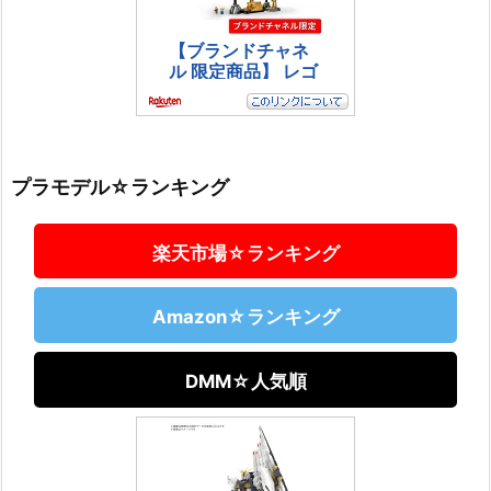
プラモデル☆ランキング
楽天市場☆ランキング
Amazon☆ランキング
DMM☆人気順