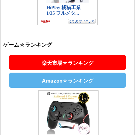
ゲーム☆ランキング
楽天市場☆ランキング
Amazon☆ランキング