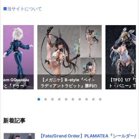
■当サイトについて
am GQuuuuu
【メガニケ】B-style『ベイ –
【TFD】1/7『
aらいと『ドゥー・
ラディアントラビット』勝利の
ト・バニー』The F
ロットスーツVe
女神：NIKKE 1/4 フィギュア予
dant 完成品フ
ア予約【メガハウ
約【フリーイング】より2026
【マックスファ
6年7月発売予定♪
年12月発売予定☆
2027年7月発
新着記事
【Fate/Grand Order】PLAMATEA『シールダー/