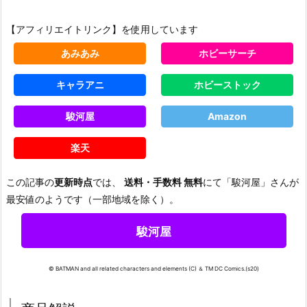
【アフィリエイトリンク】を使用しています
あみあみ
ホビーサーチ
キャラアニ
ホビーストック
駿河屋
Amazon
楽天
この記事の
更新時点
では、
送料・手数料 無料
にて「駿河屋」さんが
最安値のようです（一部地域を除く）。
駿河屋
© BATMAN and all related characters and elements (C) ＆ TM DC Comics.(s20)