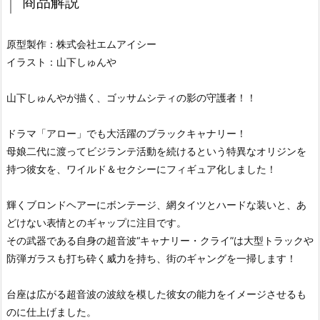
商品解説
原型製作：株式会社エムアイシー
イラスト：山下しゅんや
山下しゅんやが描く、ゴッサムシティの影の守護者！！
ドラマ「アロー」でも大活躍のブラックキャナリー！
母娘二代に渡ってビジランテ活動を続けるという特異なオリジンを
持つ彼女を、ワイルド＆セクシーにフィギュア化しました！
輝くブロンドヘアーにボンテージ、網タイツとハードな装いと、あ
どけない表情とのギャップに注目です。
その武器である自身の超音波“キャナリー・クライ”は大型トラックや
防弾ガラスも打ち砕く威力を持ち、街のギャングを一掃します！
台座は広がる超音波の波紋を模した彼女の能力をイメージさせるも
のに仕上げました。