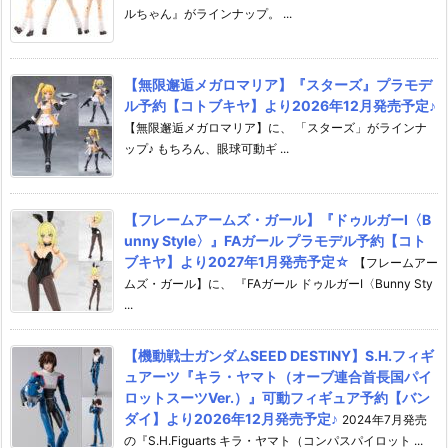
ルちゃん』がラインナップ。 ...
【無限邂逅メガロマリア】『スターズ』プラモデ
ル予約【コトブキヤ】より2026年12月発売予定♪
【無限邂逅メガロマリア】に、 「スターズ」がラインナ
ップ♪ もちろん、眼球可動ギ ...
【フレームアームズ・ガール】『ドゥルガーI〈B
unny Style〉』FAガール プラモデル予約【コト
ブキヤ】より2027年1月発売予定☆
【フレームアー
ムズ・ガール】に、 『FAガール ドゥルガーI〈Bunny Sty
...
【機動戦士ガンダムSEED DESTINY】S.H.フィギ
ュアーツ『キラ・ヤマト（オーブ連合首長国パイ
ロットスーツVer.）』可動フィギュア予約【バン
ダイ】より2026年12月発売予定♪
2024年7月発売
の『S.H.Figuarts キラ・ヤマト（コンパスパイロット ...