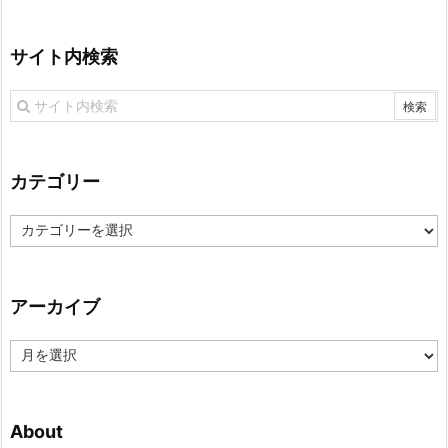
サイト内検索
カテゴリー
カ
テ
ゴ
リ
アーカイブ
ー
ア
ー
カ
イ
About
ブ