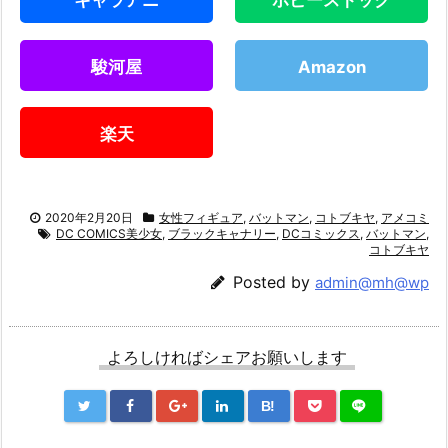
キャラアニ
ホビーストック
駿河屋
Amazon
楽天
2020年2月20日
女性フィギュア
,
バットマン
,
コトブキヤ
,
アメコミ
DC COMICS美少女
,
ブラックキャナリー
,
DCコミックス
,
バットマン
,
コトブキヤ
Posted by
admin@mh@wp
よろしければシェアお願いします
B!