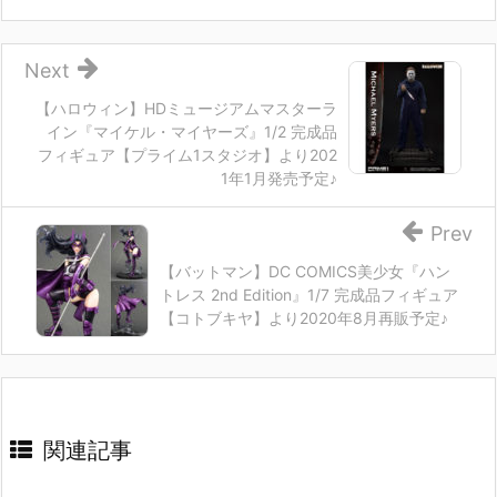
Next
【ハロウィン】HDミュージアムマスターラ
イン『マイケル・マイヤーズ』1/2 完成品
フィギュア【プライム1スタジオ】より202
1年1月発売予定♪
Prev
【バットマン】DC COMICS美少女『ハン
トレス 2nd Edition』1/7 完成品フィギュア
【コトブキヤ】より2020年8月再販予定♪
関連記事