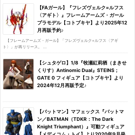
【FAガール】『フレズヴェルク=ルフス
〈アギト〉』フレームアームズ・ガール
プラモデル【コトブキヤ】より2025年12
月再販予約♪
【フレームアームズ・ガール】「フレズヴェルク=ルフス〈アギ
ト〉」が再リリース。 ...
【シュタゲロ】1/8『牧瀬紅莉栖（まきせ
くりす）Antinomic Dual』STEINS；
GATE 0 フィギュア【コトブキヤ】より
2024年12月再販予定♪
【バットマン】マフェックス『バットマ
ン／BATMAN（TDKR：The Dark
Knight Triumphant）』可動フィギュア
【メディコム・トイ】より2020年9月発