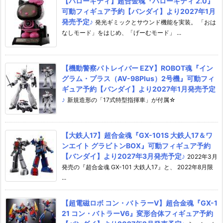
【ハローキティ】超合金魂『ハローキティ 2.0』
可動フィギュア予約【バンダイ】より2027年1月
発売予定♪
発光ギミックとサウンド機能を実装。 「おは
なしモード」をはじめ、「げーむモード」 ...
【機動警察パトレイバー EZY】ROBOT魂『イン
グラム・プラス（AV-98Plus）2号機』可動フィ
ギュア予約【バンダイ】より2027年1月発売予定
♪
新規造形の「17式特型指揮車」が付属☆
【大鉄人17】超合金魂『GX-101S 大鉄人17＆ワ
ンエイト グラビトンBOX』可動フィギュア予約
【バンダイ】より2027年3月発売予定♪
2022年3月
発売の『超合金魂 GX-101 大鉄人17』と、 2022年8月限
...
【超電磁ロボ コン・バトラーV】超合金魂『GX-1
21 コン・バトラーV6』変形合体フィギュア予約