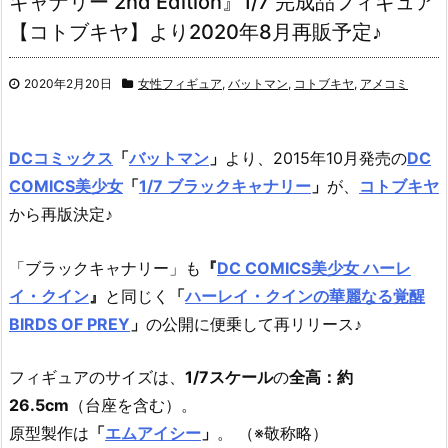
キャナリー 2nd Edition』1/7 完成品フィギュア
【コトブキヤ】より2020年8月再販予定♪
2020年2月20日
女性フィギュア
,
バットマン
,
コトブキヤ
,
アメコミ
DCコミックス
「
バットマン
」
より、2015年10月発売の
DC
COMICS美少女
「
1/7 ブラックキャナリー
」
が、
コトブキヤ
から再版決定♪
「ブラックキャナリー」も
『
DC COMICS美少女 ハーレ
イ・クイン
』
と同じく
「
ハーレイ・クインの華麗なる覚醒
BIRDS OF PREY
」
の公開に便乗して再リリース♪
フィギュアのサイズは、
1/7スケール
の
全高：約
26.5cm
（台座を含む）。
原型製作は
「
エムアイシー
」
。 （※敬称略）