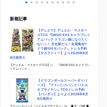
］
aらいと『ド
ントラビッ
ー』The First
ズ『ロ
リ
ゥー・ムラサ
ト』勝利の女
Descendant
フィギ
 -
メ パイロット
神：NIKKE 1/
完成品フィギ
約【エ
』
スーツVer.』
4 フィギュア
ュア予約【マ
ラス】よ
新着記事
ア予
フィギュア予
予約【フリー
ックスファク
26年8
ダ
約【メガハウ
イング】より
トリー】より
予定♪
02
ス】より202
2026年12月
2027年7月発
【デュエマ】デュエル・マスター
0日
6年7月発売予
発売予定☆
売予定☆
ズTCG『DM26-EX3 キャラプレミ
定♪
アムパック ドラゴン娘になりたく
ないっ！ 文化祭だョ！全員集合!!
ドラ娘100％パック』トレカ予約
【タカラトミー】より2026年8月
8日発売☆
【デュエル・マスターズTCG】に、 『DM26-EX3 キャラプレ
ミアムパック ...
【ドラゴンボールスーパーダイバ
ーズ】『アドバンスパック バトル
オブサイヤン』TCGトレカ予約
【バンダイ】よりより2026年8月
8日発売☆
アドバンスパック『バトルオブサイヤン』は、 ◆ R：12種 ◆