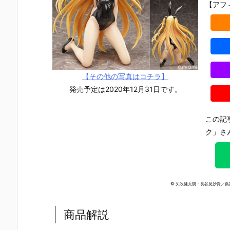
【アフ
【その他の写真はコチラ】
発売予定は2020年12月31日です。
この記
ク」さ
© 矢吹健太朗・長谷見沙貴／
【TFD】1/7
【ロックマ
【クロノ・ト
【攻殻機動
商品解説
『アルティメ
ン】ギガンテ
リガー】フォ
隊】1/4『草
ット・バニ
ィックシリー
ルミズム『ク
薙素子（く