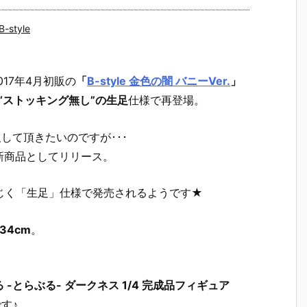
B-style
017年4月初販の
「
B-style 金色の闇 バニーVer.
」
“ストッキング無し”の生足
仕様で再登場。
して頂きたいのですが･･･
新商品としてリリース。
じく「生足」仕様で発売されるようです★
34cm
。
VEる -とらぶる- ダークネス 1/4 完成品フィギュア
す♪