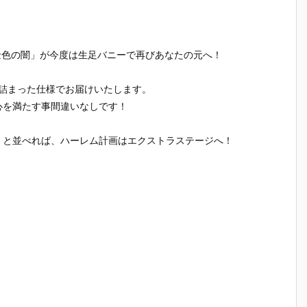
）
ルダー クリエ
ガの抱き枕カ
ルマッコイ
［超激戦
C
イターズモデ
バー（水着Ve
『ドラゴンボ
『ジュエ
I
ル『ヒュー＆
r.）』グッズ
ールZ 05 孫
ー・ボニー
ディアナ』1/
予約【WHY S
悟空＆チチ 限
臨死体験-
り「金色の闇」が今度は生足バニーで再びあなたの元へ！
S
7 完成品フィ
O SERIOU
定復刻仕様
フィギュ
ギュア予約
S？】より20
版』フィギュ
約【バン
予
【カプコン】
26年6月発売
ア予約【メガ
イ】より2
の詰まった仕様でお届けいたします。
n
より2027年1
予定♪
ハウス】より
5年12月2
心を満たす事間違いなしです！
月発売予定♪
2026年10月
発売♪
売
発売予定♪
.」と並べれば、ハーレム計画はエクストラステージへ！