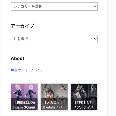
カ
テ
ゴ
リ
アーカイブ
ー
ア
ー
カ
イ
About
ブ
■当サイトについて
ー
【機動戦士Gu
【メガニケ】
【TFD】1/7
【ロッ
ギュ
ndam GQuuu
B-style『ベ
『アルティメ
ン】ギ
RO
uuuX】Lucre
イ – ラディア
ット・バニ
ィック