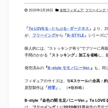
2020年2月26日
女性フィギュア
,
フリーイング
,
「
To LOVEる -とらぶる- ダークネス
」
より、
2
が、
フリーイング
から
「
B-STYLE
」
シリーズに
個人的には、“ストッキング有り”でフツーに再販
手間のかかる
「ストッキング」加工を省略
し、
発売済みの
『
B-style モモ バニーVer.
』
も、同
フィギュアのサイズは、
1/4スケール
の
全高：約
原型製作は
「
梓零
」
。 （※敬称略）
B-style『金色の闇 生足バニーVer.』To LO
は、
フリーイング
より
2020年12月
発売の予定で