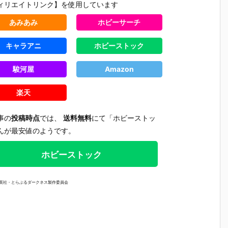
ィリエイトリンク】を使用しています
あみあみ
ホビーサーチ
キャラアニ
ホビーストック
駿河屋
Amazon
楽天
事の
投稿時点
では、
送料無料
にて「ホビーストッ
んが最安値のようです。
ホビーストック
集英社・とらぶるダークネス製作委員会
【プラグマ
【NEEDY GIR
【ドラゴンボ
【ワンピ
タ】カプコン
L OVERDOS
ールZ】デス
ス】フィ
さ
フィギュアビ
E】『ニディ
クトップリア
アーツZE