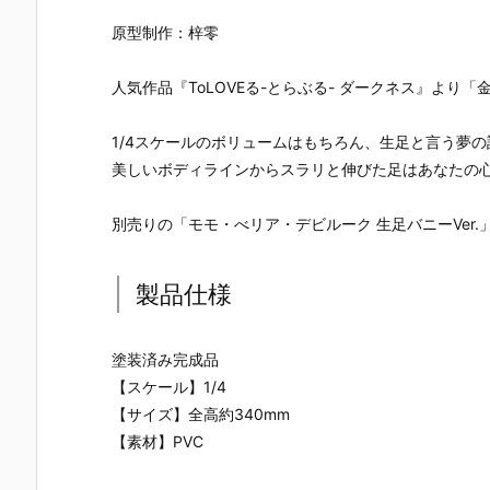
ー』The First
ズ『ロール』
ロノ』『マー
なぎ もとこ
Descendant
フィギュア予
ル』FORM-I
ORIGINAL 
原型制作：梓零
完成品フィギ
約【エクスプ
S フィギュア
OLORED ED
ュア予約【マ
ラス】より20
予約【スクウ
TION』GHO
人気作品『ToLOVEる-とらぶる- ダークネス』よ
ックスファク
26年8月再販
ェア･エニッ
ST IN THE 
トリー】より
予定♪
クス】より20
HELL 完成品
2027年7月発
26年9月発売
フィギュア
1/4スケールのボリュームはもちろん、生足と言う夢
売予定☆
予定☆
約【With Fa
美しいボディラインからスラリと伸びた足はあなたの
s！】より20
27年3月発
予定♪
別売りの「モモ・べリア・デビルーク 生足バニーVer
製品仕様
塗装済み完成品
【スケール】1/4
【サイズ】全高約340mm
【素材】PVC