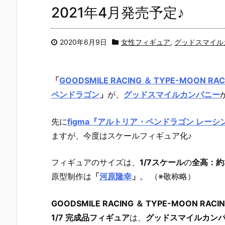
2021年4月発売予定♪
2020年6月9日
女性フィギュア
,
グッドスマイル
「
GOODSMILE RACING ＆ TYPE-MOON RAC
ペンドラゴン
」
が、
グッドスマイルカンパニー
先に
figma『アルトリア・ペンドラゴン レーシン
ますが、今度はスケールフィギュア化♪
フィギュアのサイズは、
1/7スケール
の
全高：約
原型制作は
「
河原隆幸
」
。 （※敬称略）
GOODSMILE RACING ＆ TYPE-MOON 
1/7 完成品フィギュア
は、
グッドスマイルカン