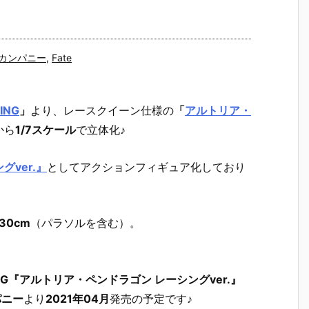
カンパニー
,
Fate
ING
」
より、
レースクイーン仕様の
「
アルトリア・
から
1/7スケール
で立体化♪
グver.』
としてアクションフィギュア化しており
30cm
（パラソルを含む）。
RACING『アルトリア・ペンドラゴン レーシングver.』
パニー
より
2021年04月
発売の予定です♪