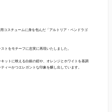
）
ルダー クリエ
ガの抱き枕カ
ルマッコイ
［超激戦
C
イターズモデ
バー（水着Ve
『ドラゴンボ
『ジュエ
I
ル『ヒュー＆
r.）』グッズ
ールZ 05 孫
ー・ボニー
ディアナ』1/
予約【WHY S
悟空＆チチ 限
臨死体験-
S
7 完成品フィ
O SERIOU
定復刻仕様
フィギュ
ギュア予約
S？】より20
版』フィギュ
約【バン
ACING』専用コスチュームに身を包んだ「アルトリア・ペンドラゴ
予
【カプコン】
26年6月発売
ア予約【メガ
イ】より2
n
より2027年1
予定♪
ハウス】より
5年12月2
月発売予定♪
2026年10月
発売♪
売
発売予定♪
ラストをモチーフに忠実に再現いたしました。
ーキットに映える白銀の鎧や、オレンジとホワイトを基調
ーティーかつエレガントな印象を醸し出しています。