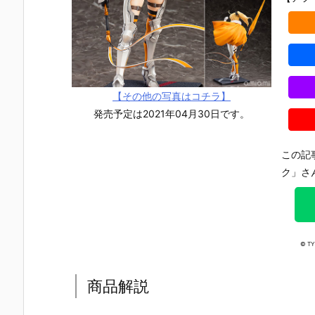
【その他の写真はコチラ】
発売予定は2021年04月30日です。
この記
ク」さ
© T
【TFD】1/7
【ロックマ
【クロノ・ト
【攻殻機動
商品解説
『アルティメ
ン】ギガンテ
リガー】フォ
隊】1/4『草
ット・バニ
ィックシリー
ルミズム『ク
薙素子（く