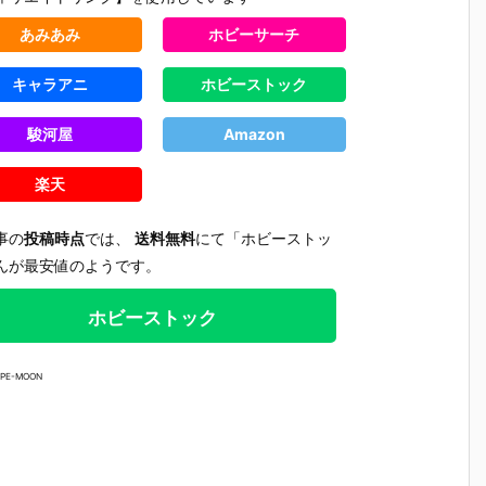
あみあみ
ホビーサーチ
キャラアニ
ホビーストック
駿河屋
Amazon
楽天
事の
投稿時点
では、
送料無料
にて「ホビーストッ
んが最安値のようです。
ホビーストック
YPE-MOON
【プラグマ
【NEEDY GIR
【ドラゴンボ
【ワンピ
タ】カプコン
L OVERDOS
ールZ】デス
ス】フィ
さ
フィギュアビ
E】『ニディ
クトップリア
アーツZE