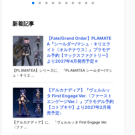
］
aらいと『ド
ントラビッ
ー』The First
ズ『ロ
リ
ゥー・ムラサ
ト』勝利の女
Descendant
フィギ
 -
メ パイロット
神：NIKKE 1/
完成品フィギ
約【エ
』
スーツVer.』
4 フィギュア
ュア予約【マ
ラス】よ
新着記事
ア予
フィギュア予
予約【フリー
ックスファク
26年8
ダ
約【メガハウ
イング】より
トリー】より
予定♪
02
ス】より202
2026年12月
2027年7月発
【Fate/Grand Order】PLAMATE
0日
6年7月発売予
発売予定☆
売予定☆
A『シールダー/マシュ・キリエラ
定♪
イト〔オルテナウス〕』プラモデ
ル予約【マックスファクトリー】
より2027年4月発売予定☆
【PLAMATEA】シリーズに、 『PLAMATEA シールダー/マシ
ュ・キリエ ...
【アルカナディア】『ヴェルルッ
タ First Engage Ver.〈ファースト
エンゲージVer.〉』プラモデル予約
【コトブキヤ】より2027年2月発
売予定♪
【アルカナディア】に、 「ヴェルルッタ First Engage Ver.
〈ファ ...