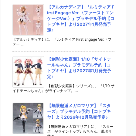
【アルカナディア】『ルミティア F
irst Engage Ver.〈ファーストエン
ゲージVer.〉』プラモデル予約【コ
トブキヤ】より2027年1月発売予
定♪
【アルカナディア】に、 「ルミティア First Engage Ver.〈フ
ァー ...
【創彩少女庭園】1/10『サイドテ
ールちゃん』プラモデル予約【コ
トブキヤ】より2027年1月発売予
定♪
【創彩少女庭園】シリーズに、 『1/10 サ
イドテールちゃん』がラインナップ。 ...
【無限邂逅メガロマリア】『スタ
ーズ』プラモデル予約【コトブキ
ヤ】より2026年12月発売予定♪
【無限邂逅メガロマリア】に、 「スター
ズ」がラインナップ♪ もちろん、眼球可