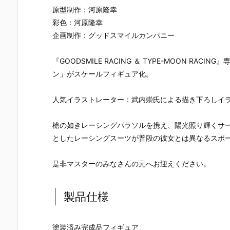
ー』The First
ズ『ロール』
ロノ』『マー
なぎ もとこ
原型制作：河原隆幸
Descendant
フィギュア予
ル』FORM-I
ORIGINAL 
完成品フィギ
約【エクスプ
S フィギュア
OLORED ED
彩色：河原隆幸
ュア予約【マ
ラス】より20
予約【スクウ
TION』GHO
企画制作：グッドスマイルカンパニー
ックスファク
26年8月再販
ェア･エニッ
ST IN THE 
トリー】より
予定♪
クス】より20
HELL 完成品
『GOODSMILE RACING ＆ TYPE-MOON R
2027年7月発
26年9月発売
フィギュア
売予定☆
予定☆
約【With Fa
ン」がスケールフィギュア化。
s！】より20
27年3月発
人気イラストレーター：武内崇氏による描き下ろしイ
予定♪
槍の如きレーシングパラソルを携え、陽光照り輝くサ
としたレーシングスーツが普段の彼女とは異なるスポ
是非マスターのみなさんの元へお迎えください。
製品仕様
塗装済み完成品フィギュア