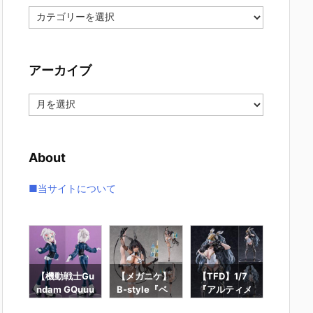
カ
テ
ゴ
リ
アーカイブ
ー
ア
ー
カ
イ
About
ブ
■当サイトについて
ー
【機動戦士Gu
【メガニケ】
【TFD】1/7
【ロッ
ギュ
ndam GQuuu
B-style『ベ
『アルティメ
ン】ギ
RO
uuuX】Lucre
イ – ラディア
ット・バニ
ィック