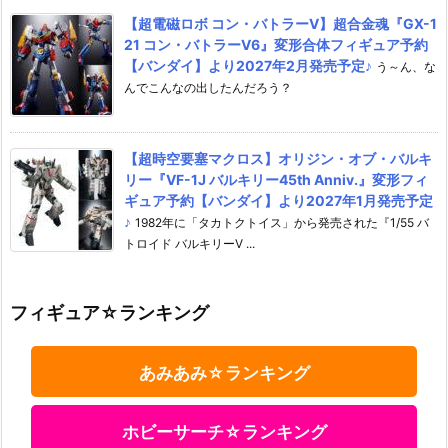
【超電磁ロボ コン・バトラーV】超合金魂『GX-1
21 コン・バトラーV6』変形合体フィギュア予約
【バンダイ】より2027年2月発売予定♪
う～ん、な
んでこんなの出したんだろう？
【超時空要塞マクロス】オリジン・オブ・バルキ
リー『VF-1J バルキリー45th Anniv.』変形フィ
ギュア予約【バンダイ】より2027年1月発売予定
♪
1982年に「タカトクトイス」から発売された『1/55 バ
トロイド バルキリーV ...
フィギュア☆ランキング
あみあみ☆ランキング
ホビーサーチ☆ランキング