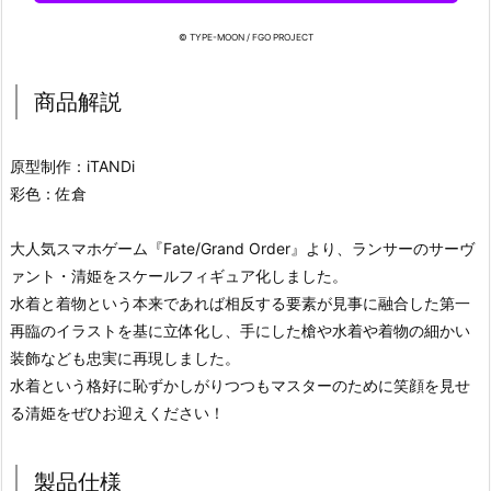
© TYPE-MOON / FGO PROJECT
商品解説
原型制作：iTANDi
彩色：佐倉
大人気スマホゲーム『Fate/Grand Order』より、ランサーのサーヴ
ァント・清姫をスケールフィギュア化しました。
水着と着物という本来であれば相反する要素が見事に融合した第一
再臨のイラストを基に立体化し、手にした槍や水着や着物の細かい
装飾なども忠実に再現しました。
水着という格好に恥ずかしがりつつもマスターのために笑顔を見せ
る清姫をぜひお迎えください！
製品仕様