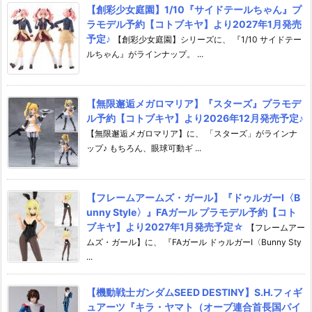
【創彩少女庭園】1/10『サイドテールちゃん』プ
ラモデル予約【コトブキヤ】より2027年1月発売
予定♪
【創彩少女庭園】シリーズに、 『1/10 サイドテー
ルちゃん』がラインナップ。 ...
【無限邂逅メガロマリア】『スターズ』プラモデ
ル予約【コトブキヤ】より2026年12月発売予定♪
【無限邂逅メガロマリア】に、 「スターズ」がラインナ
ップ♪ もちろん、眼球可動ギ ...
【フレームアームズ・ガール】『ドゥルガーI〈B
unny Style〉』FAガール プラモデル予約【コト
ブキヤ】より2027年1月発売予定☆
【フレームアー
ムズ・ガール】に、 『FAガール ドゥルガーI〈Bunny Sty
...
【機動戦士ガンダムSEED DESTINY】S.H.フィギ
ュアーツ『キラ・ヤマト（オーブ連合首長国パイ