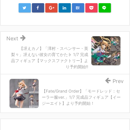
B!
Next
【冴えカノ】「澤村・スペンサー・英
梨々」冴えない彼女の育てかた♭ 1/7 完成
品フィギュア【マックスファクトリー】よ
り予約開始!!
Prev
【Fate/Grand Order】「モードレッド：セ
ーラー服ver.」1/7 完成品フィギュア【イー
ジーエイト】より予約開始！