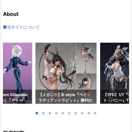
カ
イ
About
ブ
■当サイトについて
am GQuuuuu
【メガニケ】B-style『ベイ –
【TFD】1/7『
aらいと『ドゥー・
ラディアントラビット』勝利の
ト・バニー』The F
ロットスーツVe
女神：NIKKE 1/4 フィギュア予
dant 完成品フ
ア予約【メガハウ
約【フリーイング】より2026
【マックスファ
6年7月発売予定♪
年12月発売予定☆
2027年7月発