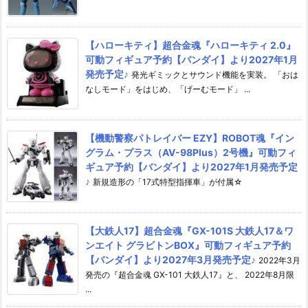
【ハローキティ】超合金魂『ハローキティ 2.0』
可動フィギュア予約【バンダイ】より2027年1月
発売予定♪
発光ギミックとサウンド機能を実装。 「おは
なしモード」をはじめ、「げーむモード」 ...
【機動警察パトレイバー EZY】ROBOT魂『イン
グラム・プラス（AV-98Plus）2号機』可動フィ
ギュア予約【バンダイ】より2027年1月発売予定
♪
新規造形の「17式特型指揮車」が付属☆
【大鉄人17】超合金魂『GX-101S 大鉄人17＆ワ
ンエイト グラビトンBOX』可動フィギュア予約
【バンダイ】より2027年3月発売予定♪
2022年3月
発売の『超合金魂 GX-101 大鉄人17』と、 2022年8月限
...