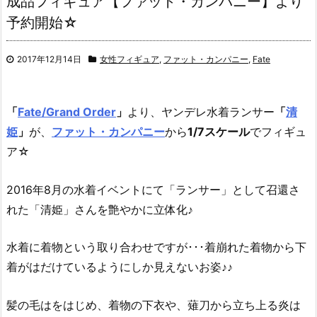
成品フィギュア【ファット・カンパニー】より
予約開始☆
2017年12月14日
女性フィギュア
,
ファット・カンパニー
,
Fate
「
Fate/Grand Order
」
より、ヤンデレ水着ランサー
「
清
姫
」
が、
ファット・カンパニー
から
1/7スケール
でフィギュ
ア☆
2016年8月の水着イベントにて「ランサー」として召還さ
れた「清姫」さんを艶やかに立体化♪
水着に着物という取り合わせですが･･･着崩れた着物から下
着がはだけているようにしか見えないお姿♪♪
髪の毛はをはじめ、着物の下衣や、薙刀から立ち上る炎は