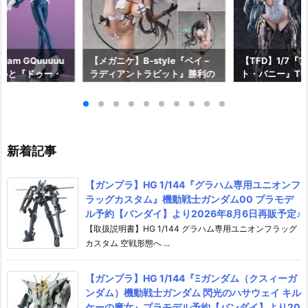
am GQuuuuu
【メガニケ】B-style『ベイ –
【TFD】1/7『
aらいと『ドゥー・
ラディアントラビット』勝利の
ト・バニー』The F
ロットスーツVe
女神：NIKKE 1/4 フィギュア予
dant 完成品フ
ア予約【メガハウ
約【フリーイング】より2026
【マックスファ
6年7月発売予定♪
年12月発売予定☆
2027年7月発
新着記事
【ガンプラ】HG 1/144『グラハム専用ユニオンフ
ラッグカスタム』機動戦士ガンダム00 プラモデ
ル予約【バンダイ】より2026年8月6日再販予定♪
【取扱説明書】HG 1/144 グラハム専用ユニオンフラッグ
カスタム 空戦形態へ ...
【ガンプラ】HG 1/144『Ξガンダム（クスィーガ
ンダム）機動戦士ガンダム 閃光のハサウェイ キル
ケーの魔女』プラモデル予約【バンダイ】より20