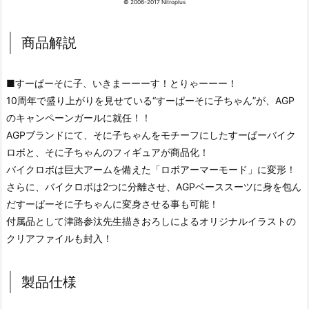
© 2006-2017 Nitroplus
商品解説
■すーぱーそに子、いきまーーーす！とりゃーーー！
10周年で盛り上がりを見せている“すーぱーそに子ちゃん”が、AGP
のキャンペーンガールに就任！！
AGPブランドにて、そに子ちゃんをモチーフにしたすーぱーバイク
ロボと、そに子ちゃんのフィギュアが商品化！
バイクロボは巨大アームを備えた「ロボアーマーモード」に変形！
さらに、バイクロボは2つに分離させ、AGPベーススーツに身を包ん
だすーぱーそに子ちゃんに変身させる事も可能！
付属品として津路参汰先生描きおろしによるオリジナルイラストの
クリアファイルも封入！
製品仕様