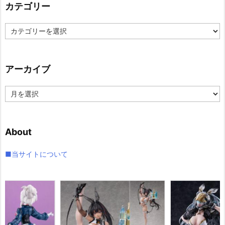
カテゴリー
カ
テ
ゴ
リ
アーカイブ
ー
ア
ー
カ
イ
About
ブ
■当サイトについて