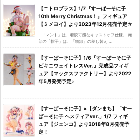
【ニトロプラス】1/7『すーぱーそに子
10th Merry Christmas！』フィギュア
【ミメヨイ】より2023年12月発売予定☆
「マント」は、着脱可能なキャストオフ仕様。 頭
部の「帽子」は、「頭部」の差し替え ...
【すーぱーそに子】1/6『すーぱーそに子
ビキニウェイトレスVer.』完成品フィギ
ュア【マックスファクトリー】より2022
年5月発売予定♪
【すーぱーそに子】×【ダンまち】「すー
ぱーそに子 ヘスティアver.」1/7 フィギ
ュア【ジェンコ】より2018年8月発売予
定！