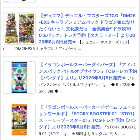
【デュエマ】デュエル・マスターズTCG『DM26
-EX3 キャラプレミアムパック ドラゴン娘になり
たくないっ！ 文化祭だョ！全員集合!!ドラ娘10
0％パック』トレカ予約【タカラトミー】より20
26年8月8日発売☆
【デュエル・マスターズTCG】
に、 『DM26-EX3 キャラプレミアムパック ...
【ドラゴンボールスーパーダイバーズ】『アドバ
ンスパック バトルオブサイヤン』TCGトレカ予約
【バンダイ】よりより2026年8月8日発売☆
アド
バンスパック『バトルオブサイヤン』は、 ◆ R：12種 ◆
SR：8種 ◆ ...
【ドラゴンボールスーパーカードゲーム フュージ
ョンワールド】『STORY BOOSTER 01［ST01］
ストーリーブースター01』TCGトレカ予約【バン
ダイ】より2026年8月8日発売♪
『STORY BOOSTE
R 01［ST01』は、 全85種よりランダムに封入。 ...