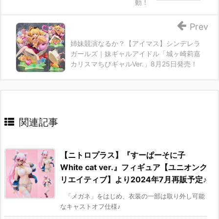
動！
Prev
姉妹競演なるか？【アイマス】シンデレラ
ガールズ｜妹ギャルアイドル「城ヶ崎莉嘉
カリスマちびギャルVer.」8月25日発売！
関連記事
【ニトロプラス】『すーぱーそに子
White cat ver.』フィギュア【ユニオンク
リエイティブ】より2024年7月再販予定♪
「メガネ」をはじめ、衣装の一部は取り外し可能
なキャストオフ仕様♪