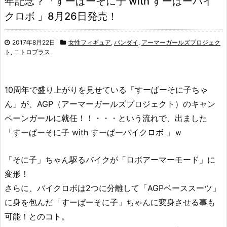
年記念？「すーぱーそに子 with すーぱーバイ
クロボ 」8月26日発売！
2017年8月22日
女性フィギュア
,
バンダイ
,
アーマーガールズプロジェク
ト
,
ニトロプラス
10周年で盛り上がりを見せている「すーぱーそに子ちゃ
ん」が、AGP（アーマーガールズプロジェクト）のキャン
ペーンガールに就任！！・・・という流れで、出ました
「すーぱーそに子 with すーぱーバイクロボ 」ｗ
「そに子」ちゃん駆るバイクが「ロボアーマーモード」に
変形！
さらに、バイクロボは2つに分離して「AGPベーススーツ」
に身を包んだ「すーぱーそに子」ちゃんに変身させる事も
可能！とのコト。