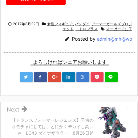
2017年8月22日
女性フィギュア
,
バンダイ
,
アーマーガールズプロジ
ェクト
,
ニトロプラス
すーぱーそに子
Posted by
admin@mh@wp
よろしければシェアお願いします
B!
Next
【トランスフォーマーレジェンズ】子供の
オモチャにしては、とにかくデカイし高い
ｗ「LG43 ダイナザウラー」8月26日起