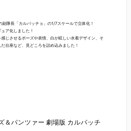
）
ルダー クリエ
ガの抱き枕カ
ルマッコイ
［超激戦
C
イターズモデ
バー（水着Ve
『ドラゴンボ
『ジュエ
I
ル『ヒュー＆
r.）』グッズ
ールZ 05 孫
ー・ボニー
ディアナ』1/
予約【WHY S
悟空＆チチ 限
臨死体験-
の副隊長「カルパッチョ」の1/7スケールで立体化！
S
7 完成品フィ
O SERIOU
定復刻仕様
フィギュ
ギュア予約
S？】より20
版』フィギュ
約【バン
ギュア化しました！
予
【カプコン】
26年6月発売
ア予約【メガ
イ】より2
を感じさせるポーズや表情、白が眩しい水着デザイン、そ
n
より2027年1
予定♪
ハウス】より
5年12月2
んだ台座など、見どころを詰め込みました！
月発売予定♪
2026年10月
発売♪
売
発売予定♪
＆パンツァー 劇場版 カルパッチ