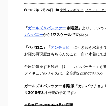
2017年12月24日
女性フィギュア
,
ファット・カ
「
ガールズ＆パンツァー
劇場版」
より、アンツ
カンパニー
から
1/7スケール
で立体化♪
「ペパロニ」
「
アンチョビ
」
に引き続き水着姿
お顔の再現度はもちろんのこと、白い水着に包
台座に鎮座する砂細工は、「カルパッチョ」が
フィギュアのサイズは、全高約22cmの1/7スケ
ガールズ＆パンツァー 劇場版「カルパッチョ」1
り
2018年8月
発売の予定です♪
※発売日は2018年9月に変更