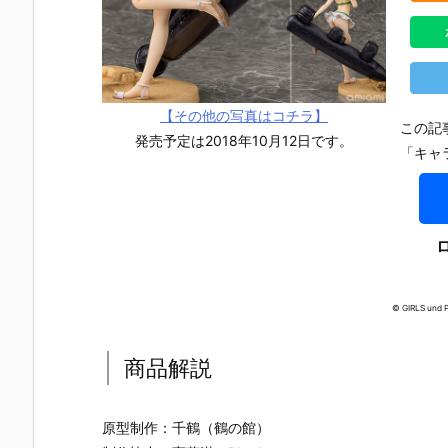
【その他の写真はコチラ】
この記
発売予定は2018年10月12日です。
「キャ
© GIRLS und P
商品解説
【TFD】1/7
【ロックマ
【クロノ・ト
【攻殻機動
『アルティメ
ン】ギガンテ
リガー】フォ
隊】1/4『草
原型制作：千鶴（鶴の館）
ット・バニ
ィックシリー
ルミズム『ク
薙素子（く