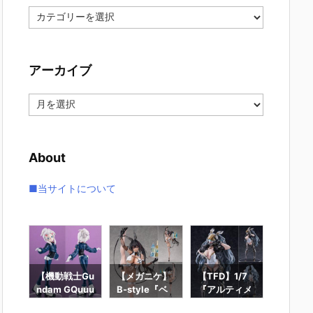
カ
テ
ゴ
リ
アーカイブ
ー
ア
ー
カ
イ
About
ブ
■当サイトについて
ー
【機動戦士Gu
【メガニケ】
【TFD】1/7
【ロッ
ギュ
ndam GQuuu
B-style『ベ
『アルティメ
ン】ギ
RO
uuuX】Lucre
イ – ラディア
ット・バニ
ィック