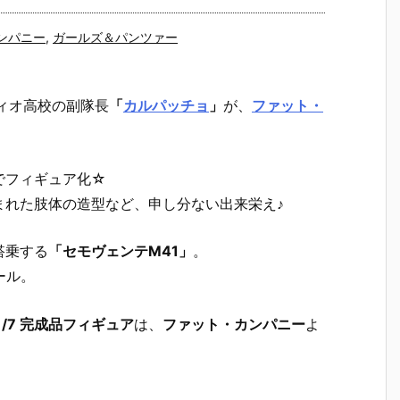
ンパニー
,
ガールズ＆パンツァー
ィオ高校の副隊長
「
カルパッチョ
」
が、
ファット・
でフィギュア化☆
まれた肢体の造型など、申し分ない出来栄え♪
搭乗する
「セモヴェンテM41」
。
ール。
/7 完成品フィギュア
は、
ファット・カンパニー
よ