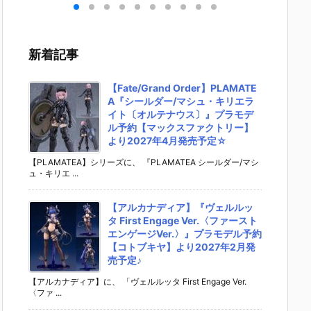
］
aらいと『ド
ントラビッ
ー』The First
ズ『ロ
リ
ゥー・ムラサ
ト』勝利の女
Descendant
フィギ
 -
メ パイロット
神：NIKKE 1/
完成品フィギ
約【エ
』
スーツVer.』
4 フィギュア
ュア予約【マ
ラス】よ
新着記事
ア予
フィギュア予
予約【フリー
ックスファク
26年8
ダ
約【メガハウ
イング】より
トリー】より
予定♪
02
ス】より202
2026年12月
2027年7月発
【Fate/Grand Order】PLAMATE
0日
6年7月発売予
発売予定☆
売予定☆
A『シールダー/マシュ・キリエラ
定♪
イト〔オルテナウス〕』プラモデ
ル予約【マックスファクトリー】
より2027年4月発売予定☆
【PLAMATEA】シリーズに、 『PLAMATEA シールダー/マシ
ュ・キリエ ...
【アルカナディア】『ヴェルルッ
タ First Engage Ver.〈ファースト
エンゲージVer.〉』プラモデル予約
【コトブキヤ】より2027年2月発
売予定♪
【アルカナディア】に、 「ヴェルルッタ First Engage Ver.
〈ファ ...