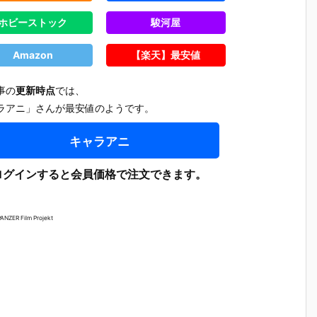
ホビーストック
駿河屋
Amazon
【楽天】最安値
事の
更新時点
では、
ラアニ」さんが最安値のようです。
キャラアニ
ログインすると会員価格で注文できます。
ANZER Film Projekt
【プラグマ
【NEEDY GIR
【ドラゴンボ
【ワンピ
タ】カプコン
L OVERDOS
ールZ】デス
ス】フィ
さ
フィギュアビ
E】『ニディ
クトップリア
アーツZE