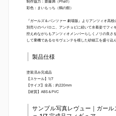
制作協力：齋藤満（Phat!）
ー』The First
ズ『ロール』
ロノ』『マー
なぎ もとこ
Descendant
フィギュア予
ル』FORM-I
ORIGINAL 
彩色：まいもっち（鶴の館）
完成品フィギ
約【エクスプ
S フィギュア
OLORED ED
ュア予約【マ
ラス】より20
予約【スクウ
TION』GHO
『ガールズ＆パンツァー 劇場版』よりアンツィオ高校
ックスファク
26年8月再販
ェア･エニッ
ST IN THE 
トリー】より
予定♪
クス】より20
HELL 完成品
別売りのペパロニ、アンチョビに続いて水着姿でフィ
2027年7月発
26年9月発売
フィギュア
控えめながらもアンツィオメンバーらしくノリの良さ
売予定☆
予定☆
約【With Fa
して乗機であるセモヴェンテを模した砂細工を盛り込
s！】より20
27年3月発
予定♪
製品仕様
塗装済み完成品
【スケール】1/7
【サイズ】全高：約220mm
【材質】ABS＆PVC
サンプル写真レヴュー｜ガールズ
ョ 1/7 完成品フィギュア