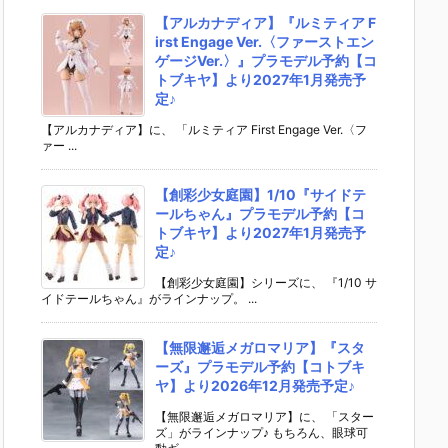
【アルカナディア】『ルミティア F
irst Engage Ver.〈ファーストエン
ゲージVer.〉』プラモデル予約【コ
トブキヤ】より2027年1月発売予
定♪
【アルカナディア】に、 「ルミティア First Engage Ver.〈フ
ァー ...
【創彩少女庭園】1/10『サイドテ
ールちゃん』プラモデル予約【コ
トブキヤ】より2027年1月発売予
定♪
【創彩少女庭園】シリーズに、 『1/10 サ
イドテールちゃん』がラインナップ。 ...
【無限邂逅メガロマリア】『スタ
ーズ』プラモデル予約【コトブキ
ヤ】より2026年12月発売予定♪
【無限邂逅メガロマリア】に、 「スター
ズ」がラインナップ♪ もちろん、眼球可