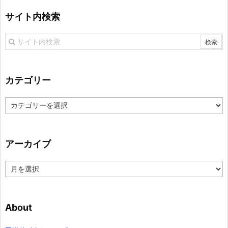
サイト内検索
カテゴリー
カ
テ
ゴ
リ
アーカイブ
ー
ア
ー
カ
イ
About
ブ