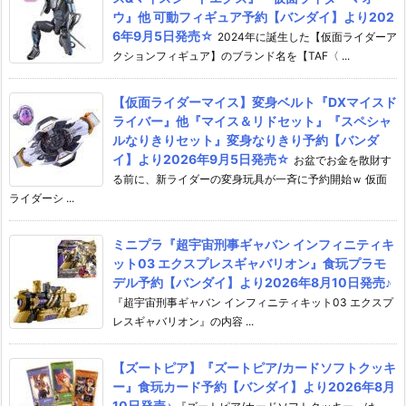
ウ』他 可動フィギュア予約【バンダイ】より202
6年9月5日発売☆
2024年に誕生した【仮面ライダーア
クションフィギュア】のブランド名を【TAF〈 ...
【仮面ライダーマイス】変身ベルト『DXマイスド
ライバー』他『マイス＆リドセット』『スペシャ
ルなりきりセット』変身なりきり予約【バンダ
イ】より2026年9月5日発売☆
お盆でお金を散財す
る前に、新ライダーの変身玩具が一斉に予約開始ｗ 仮面
ライダーシ ...
ミニプラ『超宇宙刑事ギャバン インフィニティキ
ット03 エクスプレスギャバリオン』食玩プラモ
デル予約【バンダイ】より2026年8月10日発売♪
『超宇宙刑事ギャバン インフィニティキット03 エクスプ
レスギャバリオン』の内容 ...
【ズートピア】『ズートピア/カードソフトクッキ
ー』食玩カード予約【バンダイ】より2026年8月
10日発売♪