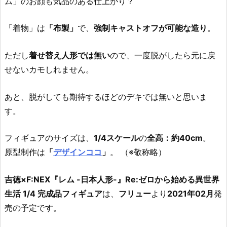
ム」のお顔も気品のある仕上がり？
「着物」は
「布製」
で、
強制キャストオフが可能な造り
。
ただし
着せ替え人形では無い
ので、一度脱がしたら元に戻
せないカモしれません。
あと、脱がしても期待するほどのデキでは無いと思いま
す。
フィギュアのサイズは、
1/4スケール
の
全高：約40cm
。
原型制作は
「
デザインココ
」
。 （※敬称略）
吉徳×F:NEX『レム -日本人形-』Re:ゼロから始める異世界
生活 1/4 完成品フィギュア
は、
フリュー
より
2021年02月
発
売の予定です。