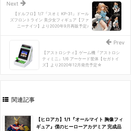
Next
【ドルフロ】1/7『スオミ KP-31』ドール
ズフロントライン 美少女フィギュア【ファ
ニーナイツ】より2020年9月再販予定♪
Prev
【アストロシティ】ゲーム機『アストロシ
ティミニ』1/6 アーケード筐体【セガトイ
ズ】より2020年12月発売予定☆
関連記事
【ヒロアカ】1/1『オールマイト 胸像フィ
ギュア』僕のヒーローアカデミア 完成品