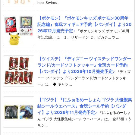
hool Swims ...
【ポケモン】『ポケモンキッズ ポケモン30周年
記念編』食玩フィギュア予約【バンダイ】より20
26年12月発売予定♪
『ポケモンキッズ ポケモン30周
年記念編』は、 １、リザードン ２、ピカチュウ ...
【ツイステ】『ディズニー ツイステッドワンダー
ランド/カードソフトクッキー』食玩カード予約
【バンダイ】より2026年10月発売予定♪
『ディズ
ニー ツイステッドワンダーランド/カードソフトクッキ
ー』は、 ◆ キャラ ...
【ゴジラ】『にふぉるめーしょん ゴジラ 大怪獣集
結シールウエハース』食玩シール予約【バンダ
イ】より2026年11月発売予定♪
『にふぉるめーしょ
ん ゴジラ 大怪獣集結シールウエハース』は、 全35種（う
ちシ ...