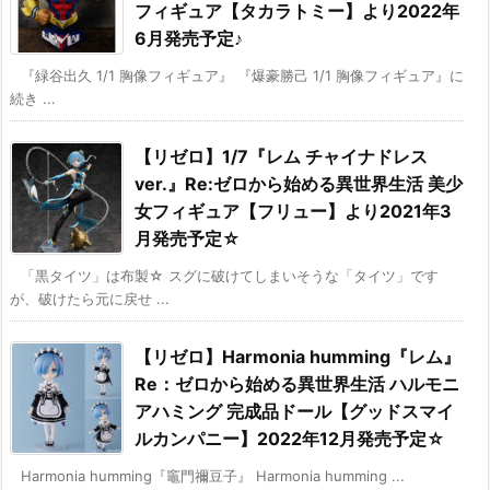
フィギュア【タカラトミー】より2022年
6月発売予定♪
『緑谷出久 1/1 胸像フィギュア』 『爆豪勝己 1/1 胸像フィギュア』に
続き ...
【リゼロ】1/7『レム チャイナドレス
ver.』Re:ゼロから始める異世界生活 美少
女フィギュア【フリュー】より2021年3
月発売予定☆
「黒タイツ」は布製☆ スグに破けてしまいそうな「タイツ」です
が、破けたら元に戻せ ...
【リゼロ】Harmonia humming『レム』
Re：ゼロから始める異世界生活 ハルモニ
アハミング 完成品ドール【グッドスマイ
ルカンパニー】2022年12月発売予定☆
Harmonia humming『竈門禰豆子』 Harmonia humming ...