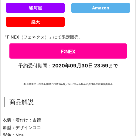
駿河屋
Amazon
楽天
「F:NEX（フェネクス）」にて限定販売。
F:NEX
予約受付期間：
2020年09月30日 23:59
まで
© 長月達平・株式会社KADOKAWA刊／Re:ゼロから始める異世界生活製作委員会
商品解説
衣装・着付け：吉徳
原型：デザインココ
彩色：Noa