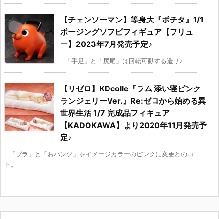
【チェンソーマン】等身大『ポチタ』1/1
ポージングソフビフィギュア【フリュ
ー】2023年7月発売予定♪
「手足」と「尻尾」は回転可動する造り♪
【リゼロ】KDcolle『ラム 添い寝ピンク
ランジェリーVer.』Re:ゼロから始める異
世界生活 1/7 完成品フィギュア
【KADOKAWA】より2020年11月発売予
定♪
「ブラ」と「おパンツ」をイメージカラーのピンクに変更とのコ
ト。