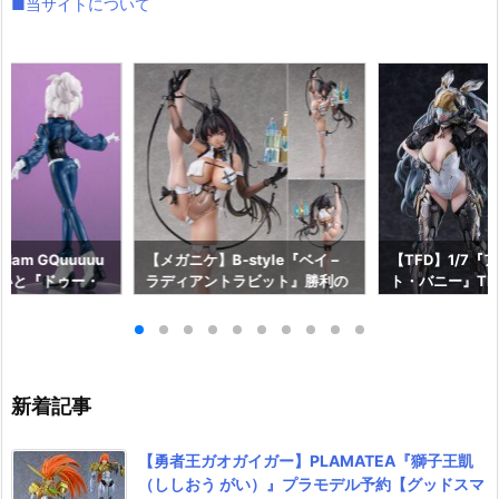
■当サイトについて
am GQuuuuu
【メガニケ】B-style『ベイ –
【TFD】1/7『
aらいと『ドゥー・
ラディアントラビット』勝利の
ト・バニー』The F
ロットスーツVe
女神：NIKKE 1/4 フィギュア予
dant 完成品フ
ア予約【メガハウ
約【フリーイング】より2026
【マックスファ
6年7月発売予定♪
年12月発売予定☆
2027年7月発
新着記事
【勇者王ガオガイガー】PLAMATEA『獅子王凱
（ししおう がい）』プラモデル予約【グッドスマ