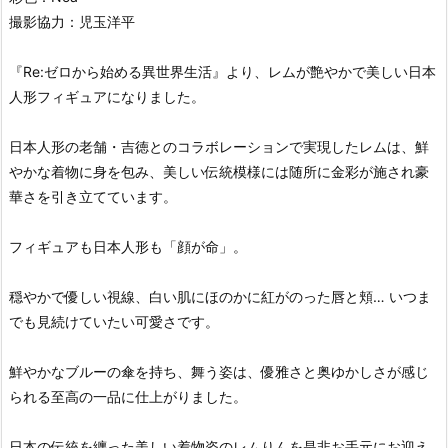
撮影協力：児玉洋平
『Re:ゼロから始める異世界生活』より、レムが艶やかで美しい日本
人形フィギュアになりました。
日本人形の老舗・吉徳とのコラボレーションで実現したレムは、鮮
やかな着物に身を包み、美しい伝統模様には随所に金彩が施され豪
華さを引き立てています。
フィギュアも日本人形も「顔が命」。
穏やかで優しい視線、白い肌にほのかに紅がのった唇と頬… いつま
でも見続けていたい可愛さです。
鮮やかなブルーの傘を持ち、舞う姿は、優雅さと奥ゆかしさが感じ
られる至高の一品に仕上がりました。
日本の伝統を纏った美しい着物姿のレムりんを是非お手元にお迎え