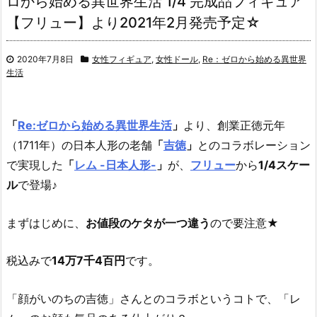
ロから始める異世界生活 1/4 完成品フィギュア
【フリュー】より2021年2月発売予定☆
2020年7月8日
女性フィギュア
,
女性ドール
,
Re：ゼロから始める異世界
生活
「
Re:ゼロから始める異世界生活
」
より、創業正徳元年
（1711年）の日本人形の老舗
「
吉徳
」
とのコラボレーション
で実現した
「
レム -日本人形-
」
が、
フリュー
から
1/4スケー
ル
で登場♪
まずはじめに、
お値段のケタが一つ違う
ので要注意★
税込みで
14万7千4百円
です。
「顔がいのちの吉徳」さんとのコラボというコトで、「レ