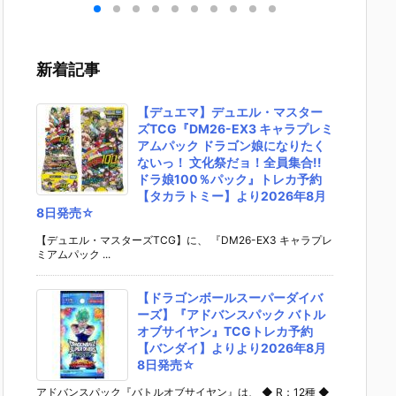
］
aらいと『ド
ントラビッ
ー』The First
ズ『ロ
リ
ゥー・ムラサ
ト』勝利の女
Descendant
フィギ
 -
メ パイロット
神：NIKKE 1/
完成品フィギ
約【エ
』
スーツVer.』
4 フィギュア
ュア予約【マ
ラス】よ
新着記事
ア予
フィギュア予
予約【フリー
ックスファク
26年8
ダ
約【メガハウ
イング】より
トリー】より
予定♪
02
ス】より202
2026年12月
2027年7月発
【デュエマ】デュエル・マスター
0日
6年7月発売予
発売予定☆
売予定☆
ズTCG『DM26-EX3 キャラプレミ
定♪
アムパック ドラゴン娘になりたく
ないっ！ 文化祭だョ！全員集合!!
ドラ娘100％パック』トレカ予約
【タカラトミー】より2026年8月
8日発売☆
【デュエル・マスターズTCG】に、 『DM26-EX3 キャラプレ
ミアムパック ...
【ドラゴンボールスーパーダイバ
ーズ】『アドバンスパック バトル
オブサイヤン』TCGトレカ予約
【バンダイ】よりより2026年8月
8日発売☆
アドバンスパック『バトルオブサイヤン』は、 ◆ R：12種 ◆