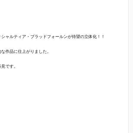
）
ルダー クリエ
ガの抱き枕カ
ルマッコイ
［超激戦
C
イターズモデ
バー（水着Ve
『ドラゴンボ
『ジュエ
I
ル『ヒュー＆
r.）』グッズ
ールZ 05 孫
ー・ボニー
ディアナ』1/
予約【WHY S
悟空＆チチ 限
臨死体験-
S
7 完成品フィ
O SERIOU
定復刻仕様
フィギュ
ギュア予約
S？】より20
版』フィギュ
約【バン
予
【カプコン】
26年6月発売
ア予約【メガ
イ】より2
りシャルティア・ブラッドフォールンが待望の立体化！！
n
より2027年1
予定♪
ハウス】より
5年12月2
月発売予定♪
2026年10月
発売♪
的な作品に仕上がりました。
売
発売予定♪
必見です。