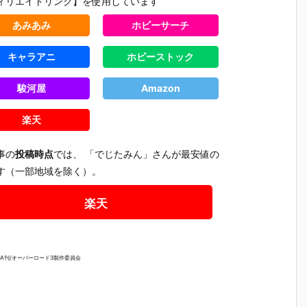
ィリエイトリンク】を使用しています
あみあみ
ホビーサーチ
キャラアニ
ホビーストック
駿河屋
Amazon
楽天
事の
投稿時点
では、 「でじたみん」さんが最安値の
す（一部地域を除く）。
楽天
WA刊/オーバーロード3製作委員会
【プラグマ
【NEEDY GIR
【ドラゴンボ
【ワンピ
タ】カプコン
L OVERDOS
ールZ】デス
ス】フィ
さ
フィギュアビ
E】『ニディ
クトップリア
アーツZE