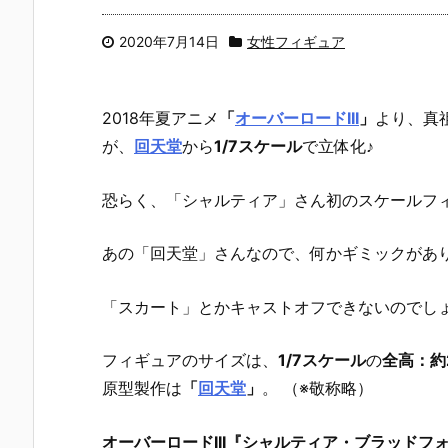
2020年7月14日
女性フィギュア
2018年夏アニメ
「
オーバーロードIII
」
より、
真
が、
回天堂
から
1/7スケール
で立体化♪
恐らく、「シャルティア」さん初のスケールフ
あの「回天堂」さんなので、何かギミックがあり
「スカート」とかキャストオフできないのでし
フィギュアのサイズは、
1/7スケール
の
全高：約
原型製作は
「
回天堂
」
。 （※敬称略）
オーバーロードIII『シャルティア・ブラッドフォ