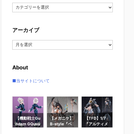
カ
テ
ゴ
リ
アーカイブ
ー
ア
ー
カ
イ
About
ブ
■当サイトについて
ー
【機動戦士Gu
【メガニケ】
【TFD】1/7
【ロッ
ギュ
ndam GQuuu
B-style『ベ
『アルティメ
ン】ギ
RO
uuuX】Lucre
イ – ラディア
ット・バニ
ィック