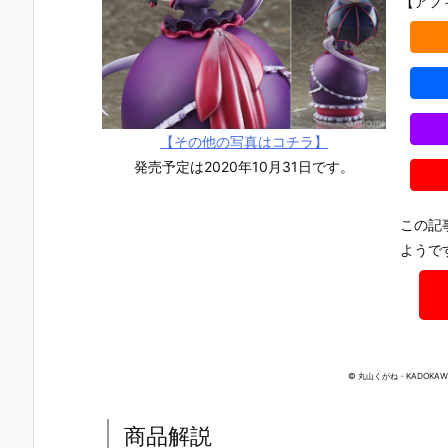
【アフ
【その他の写真はコチラ】
発売予定は2020年10月31日です。
この記
ようで
© 丸山くがね・KADOKA
【TFD】1/7
【ロックマ
【クロノ・ト
【攻殻機動
『アルティメ
ン】ギガンテ
リガー】フォ
隊】1/4『草
商品解説
ット・バニ
ィックシリー
ルミズム『ク
薙素子（く