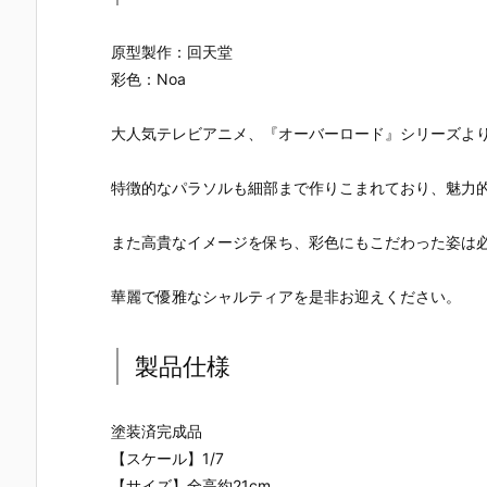
ー』The First
ズ『ロール』
ロノ』『マー
なぎ もとこ
Descendant
フィギュア予
ル』FORM-I
ORIGINAL 
完成品フィギ
約【エクスプ
S フィギュア
OLORED ED
原型製作：回天堂
ュア予約【マ
ラス】より20
予約【スクウ
TION』GHO
彩色：Noa
ックスファク
26年8月再販
ェア･エニッ
ST IN THE 
トリー】より
予定♪
クス】より20
HELL 完成品
2027年7月発
26年9月発売
フィギュア
大人気テレビアニメ、『オーバーロード』シリーズよ
売予定☆
予定☆
約【With Fa
s！】より20
特徴的なパラソルも細部まで作りこまれており、魅力
27年3月発
予定♪
また高貴なイメージを保ち、彩色にもこだわった姿は
華麗で優雅なシャルティアを是非お迎えください。
製品仕様
塗装済完成品
【スケール】1/7
【サイズ】全高約21cm