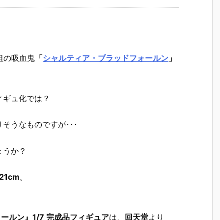
祖の吸血鬼
「
シャルティア・ブラッドフォールン
」
ィギュ化では？
そうなものですが･･･
ょうか？
21cm
。
ールン』1/7 完成品フィギュア
は、
回天堂
より