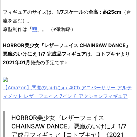
フィギュアのサイズは、
1/7スケール
の
全高：約25cm
（台
座を含む）。
原型制作は
「
燕
」
。 （※敬称略）
HORROR美少女『レザーフェイス CHAINSAW DANCE』
悪魔のいけにえ 1/7 完成品フィギュア
は、
コトブキヤ
より
2021年01月
発売の予定です♪
【Amazon】悪魔のいけにえ/ 40th アニバーサリー アルテ
ィメット レザーフェイス 7インチ アクションフィギュア
HORROR美少女『レザーフェイス
CHAINSAW DANCE』悪魔のいけにえ 1/7
完成品フィギュア【コトブキヤ】《2021