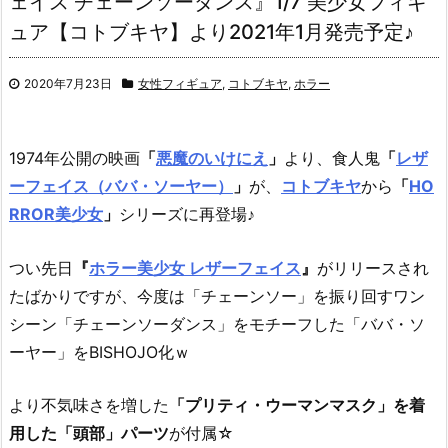
ェイス チェーンソーダンス』1/7 美少女フィギ
ュア【コトブキヤ】より2021年1月発売予定♪
2020年7月23日
女性フィギュア
,
コトブキヤ
,
ホラー
1974年公開の映画
「
悪魔のいけにえ
」
より、
食人鬼
「
レザ
ーフェイス（ババ・ソーヤー）
」
が、
コトブキヤ
から
「
HO
RROR美少女
」
シリーズに再登場♪
つい先日
『
ホラー美少女 レザーフェイス
』
がリリースされ
たばかりですが、今度は「チェーンソー」を振り回すワン
シーン「チェーンソーダンス」をモチーフした「ババ・ソ
ーヤー」をBISHOJO化ｗ
より不気味さを増した
「プリティ・ウーマンマスク」を着
用した「頭部」パーツ
が付属☆