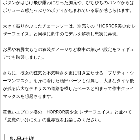
ボタンがはじけ飛び露わになった胸元や、ぴちぴちのパンツからは
ボリューム感たっぷりのボディが包まれている事が感じられます。
大きく振りかぶったチェーンソーは、別売りの「HORROR美少女 レ
ザーフェイス」と同様に劇中のモデルを解析し忠実に再現。
お尻や右脚太ももの衣装ダメージなど劇中の細かい設定をフィギュ
アでも踏襲しました。
さらに、彼女の狂気と不気味さを更に引き立たせる「プリティ・ウ
ーマンマスク」を身に着けた頭部パーツも付属し、大きなタイヤ後
が残る広大なテキサスの道路を模したベースと相まって作中クライ
マックスを想起させます。
黄色いエプロン姿の「HORROR美少女 レザーフェイス」と並べて
「悪魔のいけにえ」の世界観をお楽しみください。
製品仕様