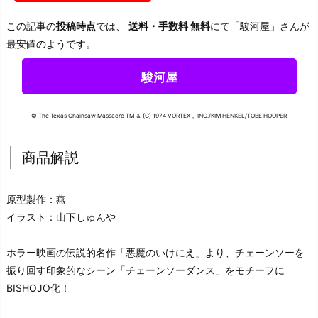
この記事の
投稿時点
では、
送料・手数料 無料
にて「駿河屋」さんが
最安値のようです。
駿河屋
© The Texas Chainsaw Massacre TM ＆ (C) 1974 VORTEX， INC./KIM HENKEL/TOBE HOOPER
商品解説
原型製作：燕
イラスト：山下しゅんや
ホラー映画の伝説的名作「悪魔のいけにえ」より、チェーンソーを
振り回す印象的なシーン「チェーンソーダンス」をモチーフに
BISHOJO化！