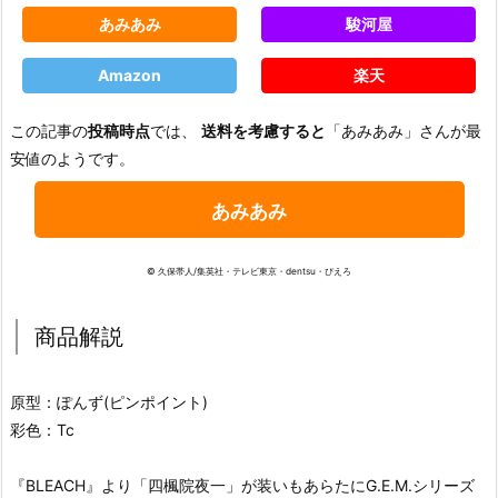
あみあみ
駿河屋
Amazon
楽天
この記事の
投稿時点
では、
送料を考慮すると
「あみあみ」さんが最
安値のようです。
あみあみ
© 久保帯人/集英社・テレビ東京・dentsu・ぴえろ
商品解説
原型：ぽんず(ピンポイント)
彩色：Tc
『BLEACH』より「四楓院夜一」が装いもあらたにG.E.M.シリーズ