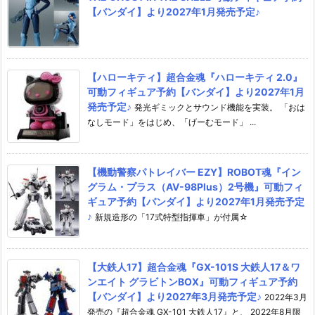
【バンダイ】より2027年1月発売予定♪
【ハローキティ】超合金魂『ハローキティ 2.0』
可動フィギュア予約【バンダイ】より2027年1月
発売予定♪
発光ギミックとサウンド機能を実装。 「おは
なしモード」をはじめ、「げーむモード」 ...
【機動警察パトレイバー EZY】ROBOT魂『イン
グラム・プラス（AV-98Plus）2号機』可動フィ
ギュア予約【バンダイ】より2027年1月発売予定
♪
新規造形の「17式特型指揮車」が付属☆
【大鉄人17】超合金魂『GX-101S 大鉄人17＆ワ
ンエイト グラビトンBOX』可動フィギュア予約
【バンダイ】より2027年3月発売予定♪
2022年3月
発売の『超合金魂 GX-101 大鉄人17』と、 2022年8月限