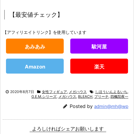
【最安値チェック】
【アフィリエイトリンク】を使用しています
あみあみ
駿河屋
Amazon
楽天
2020年8月7日
女性フィギュア
,
メガハウス
しほういんよるいち
,
G.E.M.シリーズ
,
メガハウス
,
BLEACH
,
ブリーチ
,
四楓院夜一
Posted by
admin@mh@wp
よろしければシェアお願いします