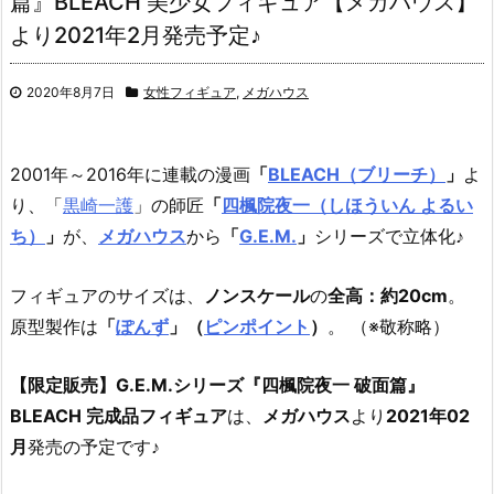
篇』BLEACH 美少女フィギュア【メガハウス】
より2021年2月発売予定♪
2020年8月7日
女性フィギュア
,
メガハウス
2001年～2016年に連載の漫画
「
BLEACH（ブリーチ）
」
よ
り、「
黒崎一護
」の師匠
「
四楓院夜一（しほういん よるい
ち）
」
が、
メガハウス
から
「
G.E.M.
」
シリーズで立体化♪
フィギュアのサイズは、
ノンスケール
の
全高：約20cm
。
原型製作は
「
ぽんず
」（
ピンポイント
）
。 （※敬称略）
【限定販売】G.E.M.シリーズ『四楓院夜一 破面篇』
BLEACH 完成品フィギュア
は、
メガハウス
より
2021年02
月
発売の予定です♪