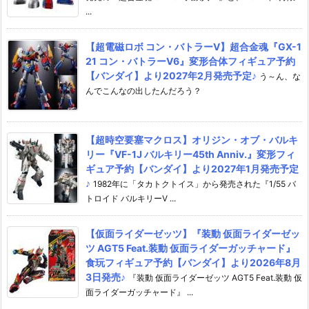
...
【超電磁ロボ コン・バトラーV】超合金魂『GX-1
21 コン・バトラーV6』変形合体フィギュア予約
【バンダイ】より2027年2月発売予定♪
う～ん、な
んでこんなの出したんだろう？
【超時空要塞マクロス】オリジン・オブ・バルキ
リー『VF-1J バルキリー45th Anniv.』変形フィ
ギュア予約【バンダイ】より2027年1月発売予定
♪
1982年に「タカトクトイス」から発売された『1/55 バ
トロイド バルキリーV ...
【仮面ライダーゼッツ】『装動 仮面ライダーゼッ
ツ AGT5 Feat.装動 仮面ライダーガッチャード』
食玩フィギュア予約【バンダイ】より2026年8月
3日発売♪
『装動 仮面ライダーゼッツ AGT5 Feat.装動 仮
面ライダーガッチャード』 ...