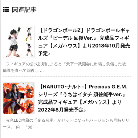
関連記事
【ドラゴンボールZ】ドラゴンボールギャ
ルズ『ビーデル 回復Ver.』 完成品フィギ
ュア【メガハウス】より2018年10月発売
予定♪
フィギュアの公式説明によると『天下一武闘会に出場し負傷した後、
仙豆を食べて回復し ...
【NARUTO-ナルト-】Precious G.E.M.
シリーズ『うちはイタチ 須佐能乎ver.』
完成品フィギュア【メガハウス】より
2022年8月発売予定♪
赤色LED内蔵の「光る台座」がセットになったバージョンも同時リリ
ース。 尚、「光 ...