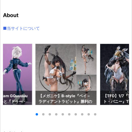
カ
イ
About
ブ
■当サイトについて
am GQuuuuu
【メガニケ】B-style『ベイ –
【TFD】1/7『
aらいと『ドゥー・
ラディアントラビット』勝利の
ト・バニー』The F
ロットスーツVe
女神：NIKKE 1/4 フィギュア予
dant 完成品フ
ア予約【メガハウ
約【フリーイング】より2026
【マックスファ
6年7月発売予定♪
年12月発売予定☆
2027年7月発