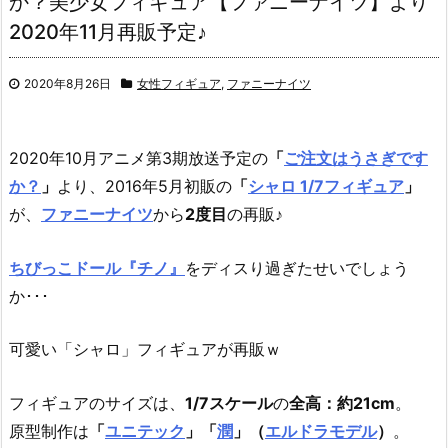
か？美少女フィギュア【ファニーナイツ】より
2020年11月再販予定♪
2020年8月26日
女性フィギュア
,
ファニーナイツ
2020年10月アニメ第3期放送予定の
「
ご注文はうさぎです
か？
」
より、
2016年5月初販の
「
シャロ 1/7フィギュア
」
が、
ファニーナイツ
から
2度目
の再販♪
ちびっこドール『チノ』
をディスり過ぎたせいでしょう
か･･･
可愛い「シャロ」フィギュアが再販ｗ
フィギュアのサイズは、
1/7スケール
の
全高：約21cm
。
原型制作は
「
ユニテック
」「
潤
」（
エルドラモデル
）
。