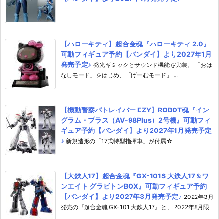
【ハローキティ】超合金魂『ハローキティ 2.0』
可動フィギュア予約【バンダイ】より2027年1月
発売予定♪
発光ギミックとサウンド機能を実装。 「おは
なしモード」をはじめ、「げーむモード」 ...
【機動警察パトレイバー EZY】ROBOT魂『イン
グラム・プラス（AV-98Plus）2号機』可動フィ
ギュア予約【バンダイ】より2027年1月発売予定
♪
新規造形の「17式特型指揮車」が付属☆
【大鉄人17】超合金魂『GX-101S 大鉄人17＆ワ
ンエイト グラビトンBOX』可動フィギュア予約
【バンダイ】より2027年3月発売予定♪
2022年3月
発売の『超合金魂 GX-101 大鉄人17』と、 2022年8月限
...