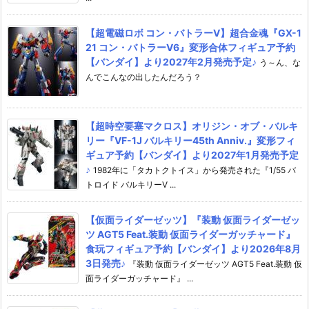
【超電磁ロボ コン・バトラーV】超合金魂『GX-1
21 コン・バトラーV6』変形合体フィギュア予約
【バンダイ】より2027年2月発売予定♪
う～ん、な
んでこんなの出したんだろう？
【超時空要塞マクロス】オリジン・オブ・バルキ
リー『VF-1J バルキリー45th Anniv.』変形フィ
ギュア予約【バンダイ】より2027年1月発売予定
♪
1982年に「タカトクトイス」から発売された『1/55 バ
トロイド バルキリーV ...
【仮面ライダーゼッツ】『装動 仮面ライダーゼッ
ツ AGT5 Feat.装動 仮面ライダーガッチャード』
食玩フィギュア予約【バンダイ】より2026年8月
3日発売♪
『装動 仮面ライダーゼッツ AGT5 Feat.装動 仮
面ライダーガッチャード』 ...