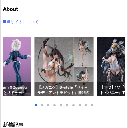
イ
About
ブ
■当サイトについて
am GQuuuuu
【メガニケ】B-style『ベイ –
【TFD】1/7『
aらいと『ドゥー・
ラディアントラビット』勝利の
ト・バニー』The F
ロットスーツVe
女神：NIKKE 1/4 フィギュア予
dant 完成品フ
ア予約【メガハウ
約【フリーイング】より2026
【マックスファ
6年7月発売予定♪
年12月発売予定☆
2027年7月発
新着記事