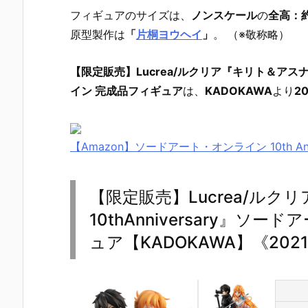
フィギュアのサイズは、
ノンスケール
の
全高：約
原型製作は
「
片桐ヨウヘイ
」
。 （※敬称略）
【限定販売】Lucrea/ルクリア『キリト＆アスナ S
イン 完成品フィギュア
は、
KADOKAWA
より
2
【Amazon】ソードアート・オンライン 10th An
【限定販売】Lucrea/ルク
10thAnniversary』
ュア【KADOKAWA】《202