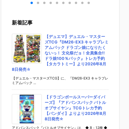
イ
ルマッコイEX
RO［START
アーツZERO
［STAR
ンボ
『孫悟空＆バ
une］『孫悟
［STARTun
e］『モ
悟空
イク』フィギ
空 決戦場への
e］『うずま
ー・D・
刻仕
ュア予約【メ
到着』フィギ
きナルト 火影
ィ新世
新着記事
ィギ
ガハウス】よ
ュア予約【バ
への意志』フ
船出』
【メ
り2026年5月
ンダイ】より
ィギュア予約
ュア予
】よ
発売予定♪
2027年2月発
【バンダイ】
ンダイ
【デュエマ】デュエル・マスター
6月
売予定♪
より2027年1
2026年
ズTCG『DM26-EX3 キャラプレミ
月発売予定♪
発売予定
アムパック ドラゴン娘になりたく
ないっ！ 文化祭だョ！全員集合!!
ドラ娘100％パック』トレカ予約
【タカラトミー】より2026年8月
8日発売☆
【デュエル・マスターズTCG】に、 『DM26-EX3 キャラプレ
ミアムパック ...
【ドラゴンボールスーパーダイバ
ーズ】『アドバンスパック バトル
オブサイヤン』TCGトレカ予約
【バンダイ】よりより2026年8月
8日発売☆
アドバンスパック『バトルオブサイヤン』は、 ◆ R：12種 ◆