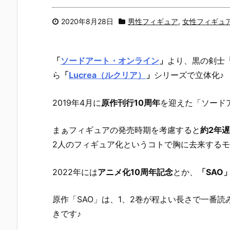
2020年8月28日
男性フィギュア
,
女性フィギュ
「
ソードアート・オンライン
」
より、黒の剣士
ら
「
Lucrea（ルクリア）
」
シリーズで立体化♪
2019年4月に
原作刊行10周年
を迎えた「ソード
まぁフィギュアの発売時期を考慮すると
約2年遅
2人のフィギュア化というコトで胸に去来する
2022年には
アニメ化10周年記念
とか、
「SAO
原作「SAO」は、1、2巻が程よい長さで一番
きです♪