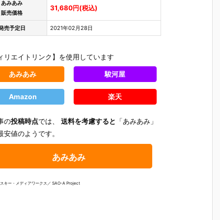
あみあみ
31,680円(税込)
販売価格
発売予定日
2021年02月28日
ィリエイトリンク】を使用しています
あみあみ
駿河屋
Amazon
楽天
事の
投稿時点
では、
送料を考慮すると
「あみあみ」
最安値のようです。
あみあみ
キー・メディアワークス／ SAO-A Project
【ドラゴンボ
【サイボーグ
【聖闘士星
【ドラゴ
ン
ールZ】デス
009】フィギ
矢】Figuarts
ールZ】デ
ビ
クトップリア
ュアーツZER
Zero Touche
クトップ