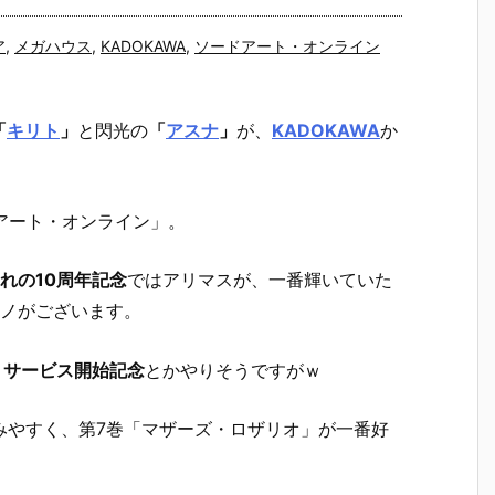
ア
,
メガハウス
,
KADOKAWA
,
ソードアート・オンライン
「
キリト
」
と閃光の
「
アスナ
」
が、
KADOKAWA
か
アート・オンライン」。
れの10周年記念
ではアリマスが、一番輝いていた
モノがございます。
」サービス開始記念
とかやりそうですがｗ
読みやすく、第7巻「マザーズ・ロザリオ」が一番好