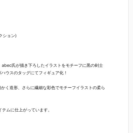
エ
ルマッコイ
O『サイボー
Métallique
ルマッコ
デ
『ドラゴンボ
グ009 地下帝
『ジェミニサ
『ドラゴ
＆
ールZ 05 孫
国”ヨミ”編 よ
ガ』フィギュ
ールZ 孫
悟空＆チチ 限
り〈最終決
ア予約【バン
01 限定復
定復刻仕様
戦〉』フィギ
ダイ】より20
様版』フ
版』フィギュ
ュア予約【バ
25年12月27
ュア予約
】
ア予約【メガ
ンダイ】より
日発売♪
ガハウス
レクション)
1
ハウス】より
2026年7月発
り2026年
2026年10月
売予定♪
発売予定♪
発売予定♪
、abec氏が描き下ろしたイラストをモチーフに黒の剣士
ガハウスのタッグにてフィギュア化！
細かく造形、さらに繊細な彩色でモチーフイラストの柔ら
アイテムに仕上がっています。