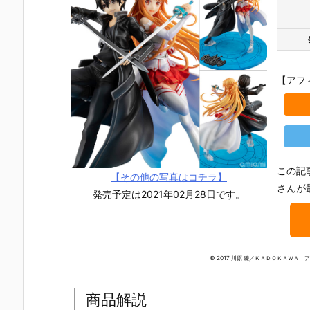
【アフ
この記
【その他の写真はコチラ】
さんが
発売予定は2021年02月28日です。
© 2017 川原 礫／ＫＡＤＯＫＡＷＡ アス
【NARUTO -
【ワンピー
【聖闘士星
【プラグマ
ナルト- 疾風
ス】フィギュ
矢】Figuarts
タ】カプコ
商品解説
伝】フィギュ
アーツZERO
Zero Touche
フィギュア