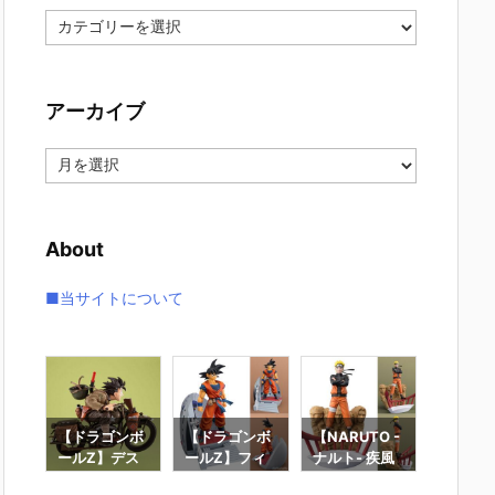
カ
テ
ゴ
リ
アーカイブ
ー
ア
ー
カ
イ
About
ブ
■当サイトについて
ンボ
【ドラゴンボ
【ドラゴンボ
【NARUTO -
【ワン
ス
ールZ】デス
ールZ】フィ
ナルト- 疾風
ス】フ
リア
クトップリア
ギュアーツZE
伝】フィギュ
アーツZ