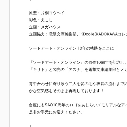
アーツZERO
［STARTun
Métallique
ルダー クリ
［STARTun
e］『モンキ
『ペガサス星
イターズモ
e］『うずま
ー・D・ルフ
矢（初期青銅
ル『ヒュー
原型：片桐ヨウヘイ
きナルト 火影
ィ新世界への
聖衣）』フィ
ディアナ』1/
彩色：えこし
への意志』フ
船出』フィギ
ギュア予約
7 完成品フィ
企画：メガハウス
ィギュア予約
ュア予約【バ
【バンダイ】
ギュア予約
【バンダイ】
ンダイ】より
より2026年1
【カプコン
企画協力：電撃文庫編集部、KDcolle(KADOKAWAコ
より2027年1
2026年12月
2月発売予定♪
より2027年
月発売予定♪
発売予定♪
月発売予定♪
ソードアート・オンライン 10年の軌跡をここに！
『ソードアート・オンライン』の原作10周年を記念し
「キリト」と閃光の「アスナ」を電撃文庫編集部とメ
背中合わせに寄り添う二人を髪の毛や衣装の流れまで
かな空気感をそのまま再現しております！
台座にもSAO10周年のロゴをあしらいメモリアルな
是非お手元にお迎えください。