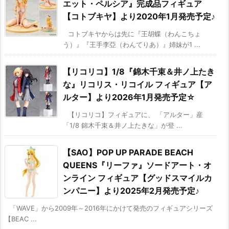
エット・ペルシア』完成品フィギュア
【コトブキヤ】より2020年1月発売予定♪
コトブキヤからは先に『王胡蝶（わんこちょ
う）』『王手李亞（わんてりあ）』姉妹が1 ...
【リコリコ】1/8『錦木千束＆井ノ上たき
な』リコリス・リコイル フィギュア【ア
ルター】より2026年1月発売予定☆
【リコリコ】フィギュアに、 「アルター」産
「1/8 錦木千束＆井ノ上たきな」が登 ...
【SAO】POP UP PARADE BEACH
QUEENS『リーファ』ソードアート・オ
ンライン フィギュア【グッドスマイルカ
ンパニー】より2025年2月発売予定♪
「WAVE」から2009年～2016年にかけて発売のフィギュアシリーズ
【BEAC ...