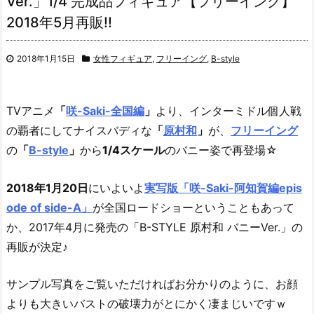
Ver.」1/4 完成品フィギュア【フリーイング】
2018年5月再販!!
2018年1月15日
女性フィギュア
,
フリーイング
,
B-style
TVアニメ
「
咲-Saki-全国編
」
より、インターミドル個人戦
の覇者にしてナイスバディな
「
原村和
」
が、
フリーイング
の
「
B-style
」
から
1/4スケール
のバニー姿で再登場☆
2018年1月20日
にいよいよ
実写版「咲-Saki-阿知賀編epis
ode of side-A」
が全国ロードショーということもあって
か、2017年4月に発売の「B-STYLE 原村和 バニーVer.」の
再販が決定♪
サンプル写真をご覧いただければお分かりのように、お顔
よりも大きいバストの破壊力がとにかく凄まじいですｗ