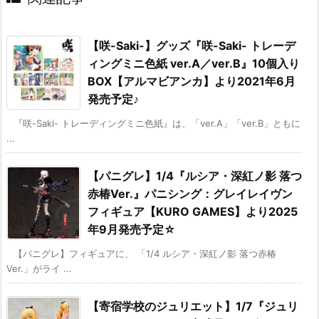
【咲-Saki-】グッズ『咲-Saki- トレーデ
ィングミニ色紙 ver.A／ver.B』10個入り
BOX【アルマビアンカ】より2021年6月
発売予定♪
『咲-Saki- トレーディングミニ色紙』は、「ver.A」「ver.B」ともに
...
【パニグレ】1/4『ルシア・深紅ノ影 落つ
赤椿Ver.』パニシング：グレイレイヴン
フィギュア【KURO GAMES】より2025
年9月発売予定☆
【パニグレ】フィギュアに、 「1/4 ルシア・深紅ノ影 落つ赤椿
Ver.」がライ ...
【寄宿学校のジュリエット】1/7『ジュリ