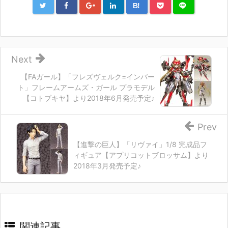
B!
Next
【FAガール】「フレズヴェルク=インバー
ト」フレームアームズ・ガール プラモデル
【コトブキヤ】より2018年6月発売予定♪
Prev
【進撃の巨人】「リヴァイ」1/8 完成品フ
ィギュア【アプリコットブロッサム】より
2018年3月発売予定♪
関連記事