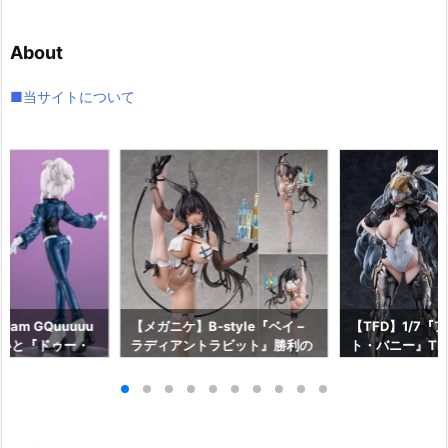
カ
イ
About
ブ
■当サイトについて
am GQuuuuu
【メガニケ】B-style『ベイ –
【TFD】1/7『
aらいと『ドゥー・
ラディアントラビット』勝利の
ト・バニー』The F
ロットスーツVe
女神：NIKKE 1/4 フィギュア予
dant 完成品フ
ア予約【メガハウ
約【フリーイング】より2026
【マックスファ
6年7月発売予定♪
年12月発売予定☆
2027年7月発