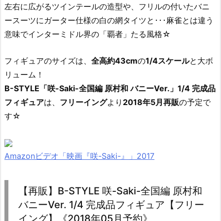
左右に広がるツインテールの造型や、フリルの付いたバニ
ースーツにガーター仕様の白の網タイツと･･･麻雀とは違う
意味でインターミドル界の「覇者」たる風格☆
フィギュアのサイズは、
全高約43cm
の
1/4スケール
と大ボ
リューム！
B-STYLE「咲-Saki-全国編 原村和 バニーVer.」1/4 完成品
フィギュア
は、
フリーイング
より
2018年5月再販
の予定で
す☆
Amazonビデオ「映画『咲-Saki-』」2017
【再販】B-STYLE 咲-Saki-全国編 原村和
バニーVer. 1/4 完成品フィギュア【フリー
イング】《2018年05月予約》