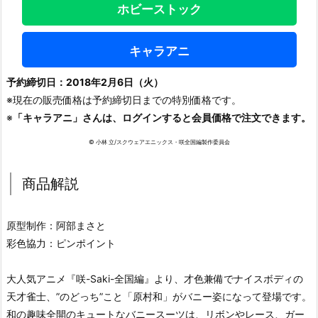
ホビーストック
キャラアニ
予約締切日：2018年2月6日（火）
※現在の販売価格は予約締切日までの特別価格です。
※
「キャラアニ」さんは、ログインすると会員価格で注文できます。
© 小林 立/スクウェアエニックス・咲全国編製作委員会
商品解説
原型制作：阿部まさと
彩色協力：ピンポイント
大人気アニメ『咲-Saki-全国編』より、才色兼備でナイスボディの
天才雀士、”のどっち”こと「原村和」がバニー姿になって登場です。
和の趣味全開のキュートなバニースーツは、リボンやレース、ガー