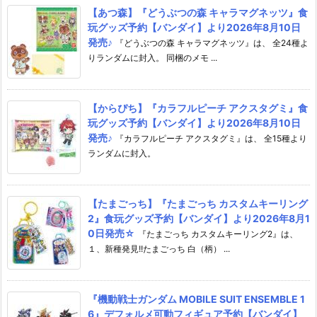
【あつ森】『どうぶつの森 キャラマグネッツ』食
玩グッズ予約【バンダイ】より2026年8月10日
発売♪
『どうぶつの森 キャラマグネッツ』は、 全24種よ
りランダムに封入。 同梱のメモ ...
【からぴち】『カラフルピーチ アクスタグミ』食
玩グッズ予約【バンダイ】より2026年8月10日
発売♪
『カラフルピーチ アクスタグミ』は、 全15種より
ランダムに封入。
【たまごっち】『たまごっち カスタムキーリング
2』食玩グッズ予約【バンダイ】より2026年8月1
0日発売☆
『たまごっち カスタムキーリング2』は、
１、新種発見!!たまごっち 白（柄） ...
『機動戦士ガンダム MOBILE SUIT ENSEMBLE 1
6』デフォルメ可動フィギュア予約【バンダイ】