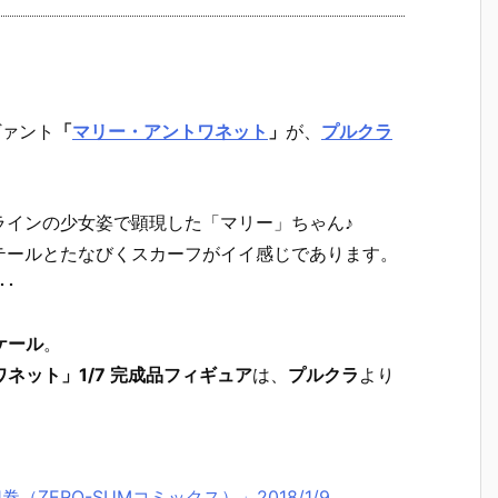
ヴァント
「
マリー・アントワネット
」
が、
プルクラ
ラインの少女姿で顕現した「マリー」ちゃん♪
テールとたなびくスカーフがイイ感じであります。
･
スケール
。
ントワネット」1/7 完成品フィギュア
は、
プルクラ
より
ella- 1巻（ZERO-SUMコミックス）」2018/1/9