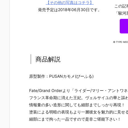
【その他の写真はコチラ】
この記
発売予定は2018年06月30日です。
「駿河
© TYPE-MOO
商品解説
原型製作：PUSANカモメ(びーふる)
Fate/Grand Orderより「ライダー/マリー・ア
フランス革命期に消えた王妃。ヴェルサイユの華と謳
情報量の多い造形に関しても細部までしっかり再現！
塗装による明暗の表現もより一層彼女を魅力的に見せ
【TFD】1/7
【ロックマ
【クロノ・ト
【攻殻機動
『アルティメ
ン】ギガンテ
リガー】フォ
隊】1/4『草
細部にまで拘った一品ですので是非ご堪能下さい！
ット・バニ
ィックシリー
ルミズム『ク
薙素子（く