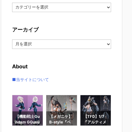
カ
テ
ゴ
リ
アーカイブ
ー
ア
ー
カ
イ
About
ブ
■当サイトについて
ー
【機動戦士Gu
【メガニケ】
【TFD】1/7
【ロッ
ギュ
ndam GQuuu
B-style『ベ
『アルティメ
ン】ギ
RO
uuuX】Lucre
イ – ラディア
ット・バニ
ィック