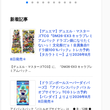
］
aらいと『ド
ントラビッ
ー』The First
ズ『ロ
リ
ゥー・ムラサ
ト』勝利の女
Descendant
フィギ
 -
メ パイロット
神：NIKKE 1/
完成品フィギ
約【エ
』
スーツVer.』
4 フィギュア
ュア予約【マ
ラス】よ
新着記事
ア予
フィギュア予
予約【フリー
ックスファク
26年8
ダ
約【メガハウ
イング】より
トリー】より
予定♪
02
ス】より202
2026年12月
2027年7月発
【デュエマ】デュエル・マスター
0日
6年7月発売予
発売予定☆
売予定☆
ズTCG『DM26-EX3 キャラプレミ
定♪
アムパック ドラゴン娘になりたく
ないっ！ 文化祭だョ！全員集合!!
ドラ娘100％パック』トレカ予約
【タカラトミー】より2026年8月
8日発売☆
【デュエル・マスターズTCG】に、 『DM26-EX3 キャラプレ
ミアムパック ...
【ドラゴンボールスーパーダイバ
ーズ】『アドバンスパック バトル
オブサイヤン』TCGトレカ予約
【バンダイ】よりより2026年8月
8日発売☆
アドバンスパック『バトルオブサイヤン』は、 ◆ R：12種 ◆