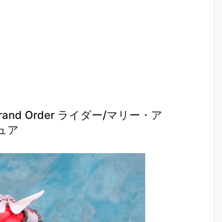
）
ルダー クリエ
ガの抱き枕カ
ルマッコイ
［超激戦
C
イターズモデ
バー（水着Ve
『ドラゴンボ
『ジュエ
I
ル『ヒュー＆
r.）』グッズ
ールZ 05 孫
ー・ボニー
ディアナ』1/
予約【WHY S
悟空＆チチ 限
臨死体験-
S
7 完成品フィ
O SERIOU
定復刻仕様
フィギュ
ギュア予約
S？】より20
版』フィギュ
約【バン
予
【カプコン】
26年6月発売
ア予約【メガ
イ】より2
n
より2027年1
予定♪
ハウス】より
5年12月2
月発売予定♪
2026年10月
発売♪
売
発売予定♪
and Order ライダー/マリー・ア
ュア