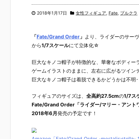
2018年1月17日
女性フィギュア
,
Fate
,
プルクラ
「
Fate/Grand Order
」
より、ライダーのサー
から
1/7スケール
にて立体化☆
巨大なキノコ帽子が特徴的な、華奢なボディー
ゲームイラストのままに、左右に広がるツイン
巨大なキノコ帽子は着脱できるかどうかは不明･･
フィギュアのサイズは、
全高約27.5cm
の
1/7
Fate/Grand Order「ライダー/マリー・ア
2018年6月
発売の予定です！
Amazon「Fate/Grand Order -mortalis:st