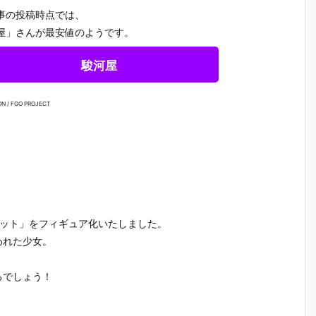
事の投稿時点では、
屋」さんが最安値のようです。
駿河屋
N / FGO PROJECT
ントワネット」をフィギュア化いたしました。
われた少女。
るでしょう！
【プラグマ
【NEEDY GIR
【ドラゴンボ
【ワンピ
タ】カプコン
L OVERDOS
ールZ】デス
ス】フィ
さ
フィギュアビ
E】『ニディ
クトップリア
アーツZE