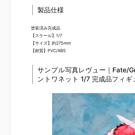
ー』The First
ズ『ロール』
ロノ』『マー
なぎ もとこ
Descendant
フィギュア予
ル』FORM-I
ORIGINAL 
製品仕様
完成品フィギ
約【エクスプ
S フィギュア
OLORED ED
ュア予約【マ
ラス】より20
予約【スクウ
TION』GHO
ックスファク
26年8月再販
ェア･エニッ
ST IN THE 
塗装済み完成品
トリー】より
予定♪
クス】より20
HELL 完成品
【スケール】1/7
2027年7月発
26年9月発売
フィギュア
売予定☆
予定☆
約【With Fa
【サイズ】約275mm
s！】より20
【材質】PVC/ABS
27年3月発
予定♪
サンプル写真レヴュー｜Fate/Gr
ントワネット 1/7 完成品フィギ