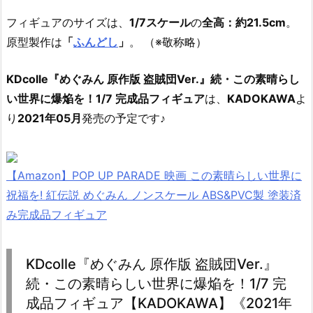
フィギュアのサイズは、
1/7スケール
の
全高：約21.5cm
。
原型製作は
「
ふんどし
」
。 （※敬称略）
KDcolle『めぐみん 原作版 盗賊団Ver.』続・この素晴らし
い世界に爆焔を！1/7 完成品フィギュア
は、
KADOKAWA
よ
り
2021年05月
発売の予定です♪
【Amazon】POP UP PARADE 映画 この素晴らしい世界に
祝福を! 紅伝説 めぐみん ノンスケール ABS&PVC製 塗装済
み完成品フィギュア
KDcolle『めぐみん 原作版 盗賊団Ver.』
続・この素晴らしい世界に爆焔を！1/7 完
成品フィギュア【KADOKAWA】《2021年