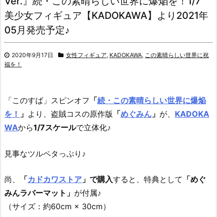
Ver.』続・この素晴らしい世界に爆焔を！1/7
美少女フィギュア【KADOKAWA】より2021年
05月発売予定♪
2020年9月17日
女性フィギュア
,
KADOKAWA
,
この素晴らしい世界に祝
福を！
「このすば」スピンオフ
「
続・この素晴らしい世界に爆焔
を！
」
より、
盗賊コスの原作版
「
めぐみん
」
が、
KADOKA
WA
から
1/7スケール
で立体化♪
見事なツルペタっぷり♪
尚、
「
カドカワストア
」で購入
すると、特典として
「めぐ
みんラバーマット」
が付属♪
（サイズ：約60cm × 30cm）