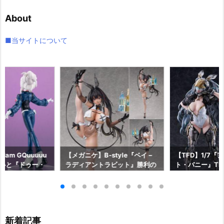
イ
About
ブ
■当サイトについて
am GQuuuuu
【メガニケ】B-style『ベイ –
【TFD】1/7『
aらいと『ドゥー・
ラディアントラビット』勝利の
ト・バニー』The F
ロットスーツVe
女神：NIKKE 1/4 フィギュア予
dant 完成品フ
ア予約【メガハウ
約【フリーイング】より2026
【マックスファ
6年7月発売予定♪
年12月発売予定☆
2027年7月発
新着記事