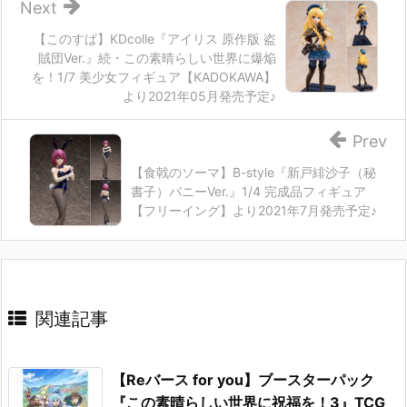
Next
【このすば】KDcolle『アイリス 原作版 盗
賊団Ver.』続・この素晴らしい世界に爆焔
を！1/7 美少女フィギュア【KADOKAWA】
より2021年05月発売予定♪
Prev
【食戟のソーマ】B-style『新戸緋沙子（秘
書子）バニーVer.』1/4 完成品フィギュア
【フリーイング】より2021年7月発売予定♪
関連記事
【Reバース for you】ブースターパック
『この素晴らしい世界に祝福を！3』TCG