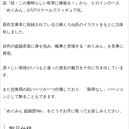
品『続・この素晴らしい世界に爆焔を！』から、ヒロインの一人
「めぐみん」が1/7スケールでフィギュア化。
原作文庫本に収録されている三嶋くろね氏のイラストをもとに立体
化しました。
自作の盗賊衣装に身を包み、颯爽と登場する「めぐみん」を見事に
再現。
凛々しい表情がいつもと違った彼女の魅力を十分に引き出していま
す。
また交換用の顔パーツが一つ付属しており、「眼帯なし」バージョ
ンとして飾ることもできます。
「めぐみん 盗賊団Ver.」をどうぞお手に取ってお楽しみください。
製品仕様