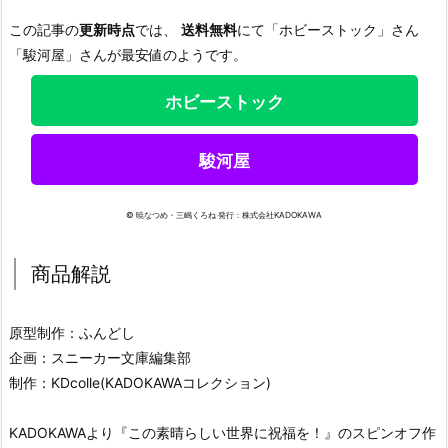
この記事の
更新時点
では、
送料無料
にて「ホビーストック」さん
「駿河屋」さんが最安値のようです。
ホビーストック
駿河屋
© 暁なつめ・三嶋くろね 発行：株式会社KADOKAWA
商品解説
原型制作：ふんどし
企画：スニーカー文庫編集部
制作：KDcolle(KADOKAWAコレクション)
KADOKAWAより『この素晴らしい世界に祝福を！』のスピンオフ作