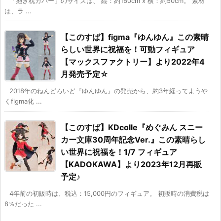
「抱き枕カバー」のサイズは、 縦：約160cm x 横：約50cm。 素材
は、ラ ...
【このすば】figma『ゆんゆん』この素晴
らしい世界に祝福を！可動フィギュア
【マックスファクトリー】より2022年4
月発売予定☆
2018年のねんどろいど『ゆんゆん』の発売から、約3年経ってようや
くfigma化 ...
【このすば】KDcolle『めぐみん スニー
カー文庫30周年記念Ver.』この素晴らし
い世界に祝福を！1/7 フィギュア
【KADOKAWA】より2023年12月再販
予定♪
4年前の初販時は、税込：15,000円のフィギュア。 初販時の消費税は
8％だった ...