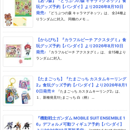
【あつ森】『どうぶつの森 キャラマグネッツ』食
玩グッズ予約【バンダイ】より2026年8月10日
発売♪
『どうぶつの森 キャラマグネッツ』は、 全24種よ
りランダムに封入。 同梱のメモ ...
【からぴち】『カラフルピーチ アクスタグミ』食
玩グッズ予約【バンダイ】より2026年8月10日
発売♪
『カラフルピーチ アクスタグミ』は、 全15種より
ランダムに封入。
【たまごっち】『たまごっち カスタムキーリング
2』食玩グッズ予約【バンダイ】より2026年8月1
0日発売☆
『たまごっち カスタムキーリング2』は、
１、新種発見!!たまごっち 白（柄） ...
『機動戦士ガンダム MOBILE SUIT ENSEMBLE 1
6』デフォルメ可動フィギュア予約【バンダイ】