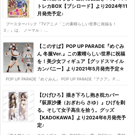
トレカBOX【ブシロード】より2024年11
月発売予定♪
ブースターパック『TVアニメ「この素晴らしい世界に祝福を！
３」』は、 ノーマル： ...
【このすば】POP UP PARADE『めぐみ
ん 冬服Ver.』この素晴らしい世界に祝福
を！美少女フィギュア【グッドスマイル
カンパニー】より2021年5月発売予定☆
POP UP PARADE『めぐみん』 POP UP PARADE『アクア』 P ...
【ひげひろ】描き下ろし抱き枕カバー
『荻原沙優（おぎわら さゆ）』ひげを剃
る。そして女子高生を拾う。グッズ
【KADOKAWA】より2024年6月発売予
定♪