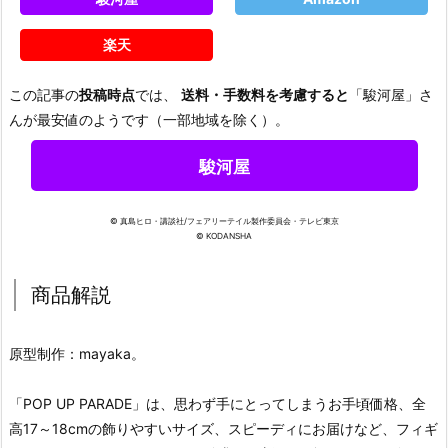
楽天
この記事の
投稿時点
では、
送料・手数料を考慮すると
「駿河屋」さ
んが最安値のようです（一部地域を除く）。
駿河屋
© 真島ヒロ・講談社/フェアリーテイル製作委員会・テレビ東京
© KODANSHA
商品解説
原型制作：mayaka。
「POP UP PARADE」は、思わず手にとってしまうお手頃価格、全
高17～18cmの飾りやすいサイズ、スピーディにお届けなど、フィギ