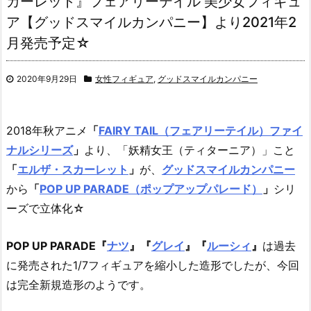
カーレット』フェアリーテイル 美少女フィギュ
ア【グッドスマイルカンパニー】より2021年2
月発売予定☆
2020年9月29日
女性フィギュア
,
グッドスマイルカンパニー
2018年秋アニメ
「
FAIRY TAIL（フェアリーテイル）ファイ
ナルシリーズ
」
より、
「妖精女王（ティターニア）」こと
「
エルザ・スカーレット
」
が、
グッドスマイルカンパニー
から
「
POP UP PARADE（ポップアップパレード）
」
シリ
ーズで立体化☆
POP UP PARADE『
ナツ
』『
グレイ
』『
ルーシィ
』
は過去
に発売された1/7フィギュアを縮小した造形でしたが、今回
は完全新規造形のようです。