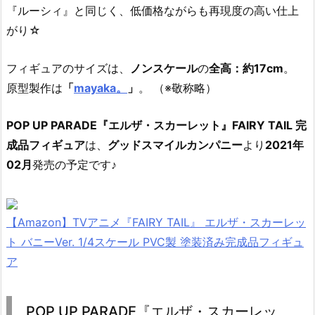
『ルーシィ』と同じく、低価格ながらも再現度の高い仕上
がり☆
フィギュアのサイズは、
ノンスケール
の
全高：約17cm
。
原型製作は
「
mayaka。
」
。 （※敬称略）
POP UP PARADE『エルザ・スカーレット』FAIRY TAIL 完
成品フィギュア
は、
グッドスマイルカンパニー
より
2021年
02月
発売の予定です♪
【Amazon】TVアニメ『FAIRY TAIL』 エルザ・スカーレッ
ト バニーVer. 1/4スケール PVC製 塗装済み完成品フィギュ
ア
POP UP PARADE『エルザ・スカーレッ