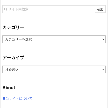
カテゴリー
カ
テ
ゴ
リ
アーカイブ
ー
ア
ー
カ
イ
About
ブ
■当サイトについて