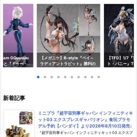
am GQuuuuu
【メガニケ】B-style『ベイ –
【TFD】1/7『
aらいと『ドゥー・
ラディアントラビット』勝利の
ト・バニー』The F
ロットスーツVe
女神：NIKKE 1/4 フィギュア予
dant 完成品フ
ア予約【メガハウ
約【フリーイング】より2026
【マックスファ
6年7月発売予定♪
年12月発売予定☆
2027年7月発
新着記事
ミニプラ『超宇宙刑事ギャバン インフィニティキ
ット03 エクスプレスギャバリオン』食玩プラモ
デル予約【バンダイ】より2026年8月10日発売♪
『超宇宙刑事ギャバン インフィニティキット03 エクスプ