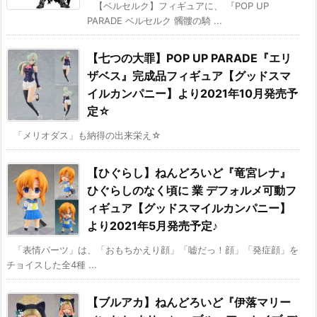
【ベルセルク】フィギュアに、 『POP UP
PARADE ベルセルク 髑髏の騎 ...
【七つの大罪】POP UP PARADE『エリ
ザベス』完成品フィギュア【グッドスマ
イルカンパニー】より2021年10月発売予
定☆
「メリオダス」も納得の出来栄え☆
【ひぐらし】ねんどろいど『竜宮レナ』
ひぐらしのなく頃に 業 デフォルメ可動フ
ィギュア【グッドスマイルカンパニー】
より2021年5月発売予定♪
「表情パーツ」は、「おもちかえり顔」「嘘だっ！顔」「発症顔」を
チョイスした全4種 ...
【ブルアカ】ねんどろいど『伊落マリー