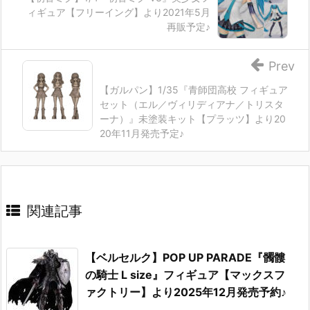
ィギュア【フリーイング】より2021年5月
再販予定♪
Prev
【ガルパン】1/35『青師団高校 フィギュア
セット（エル／ヴィリディアナ／トリスタ
ーナ）』未塗装キット【プラッツ】より20
20年11月発売予定♪
関連記事
【ベルセルク】POP UP PARADE『髑髏
の騎士 L size』フィギュア【マックスフ
ァクトリー】より2025年12月発売予約♪