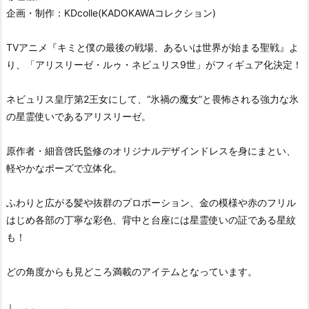
企画・制作：KDcolle(KADOKAWAコレクション)
TVアニメ『キミと僕の最後の戦場、あるいは世界が始まる聖戦』よ
り、「アリスリーゼ・ルゥ・ネビュリス9世」がフィギュア化決定！
ネビュリス皇庁第2王女にして、“氷禍の魔女”と畏怖される強力な氷
の星霊使いであるアリスリーゼ。
原作者・細音啓氏監修のオリジナルデザインドレスを身にまとい、
軽やかなポーズで立体化。
ふわりと広がる髪や抜群のプロポーション、金の模様や赤のフリル
はじめ各部の丁寧な彩色、背中と台座には星霊使いの証である星紋
も！
どの角度からも見どころ満載のアイテムとなっています。