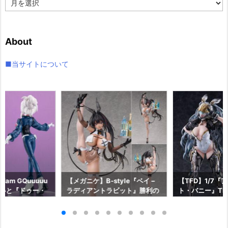
ー
カ
イ
About
ブ
■当サイトについて
am GQuuuuu
【メガニケ】B-style『ベイ –
【TFD】1/7『
aらいと『ドゥー・
ラディアントラビット』勝利の
ト・バニー』The F
ロットスーツVe
女神：NIKKE 1/4 フィギュア予
dant 完成品フ
ア予約【メガハウ
約【フリーイング】より2026
【マックスファ
6年7月発売予定♪
年12月発売予定☆
2027年7月発