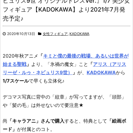
ビュリス9世 オリジナルドレスVer.』1/7 美少女
フィギュア【KADOKAWA】より2021年7月発
売予定♪
2020年10月13日
女性フィギュア
,
KADOKAWA
2020年秋アニメ
「
キミと僕の最後の戦場、あるいは世界が
始まる聖戦
」
より、
「氷禍の魔女」こと
「
アリス（アリス
リーゼ・ルゥ・ネビュリス9世）
」
が、
KADOKAWA
から
1/7スケール
で早くも立体化♪
デコマス写真に背中の「紋章」が写ってますが、「頭部」
や「髪の毛」は外せないので要注意★
尚
「キャラアニ」さんで購入
すると、特典として
「絵画ボ
ード」
が付属とのコト。