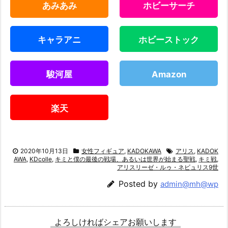
あみあみ
ホビーサーチ
キャラアニ
ホビーストック
駿河屋
Amazon
楽天
2020年10月13日
女性フィギュア
,
KADOKAWA
アリス
,
KADOK
AWA
,
KDcolle
,
キミと僕の最後の戦場、あるいは世界が始まる聖戦
,
キミ戦
,
アリスリーゼ・ルゥ・ネビュリス9世
Posted by
admin@mh@wp
よろしければシェアお願いします