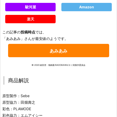
駿河屋
Amazon
楽天
この記事の
投稿時点
では、
「あみあみ」さんが最安値のようです。
あみあみ
© 2020 細音啓・猫鍋蒼/KADOKAWA/キミ戦製作委員会
商品解説
原型製作：Sebe
原型協力：田畑壽之
彩色：PLAMODE
彩色協力：エムアイシー