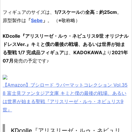
フィギュアのサイズは、
1/7スケール
の
全高：約25cm
。
原型製作は
「
Sebe
」
。 （※敬称略）
KDcolle『アリスリーゼ・ルゥ・ネビュリス9世 オリジナル
ドレスVer.』キミと僕の最後の戦場、あるいは世界が始ま
る聖戦 1/7 完成品フィギュア
は、
KADOKAWA
より
2021年
07月
発売の予定です♪
【Amazon】ブシロード ラバーマットコレクション Vol.35
8 富士見ファンタジア文庫 キミと僕の最後の戦場、あるい
は世界が始まる聖戦『アリスリーゼ・ルゥ・ネビュリス9
世』
KDcolle『アリスリーゼ・ルゥ・ネビュリ