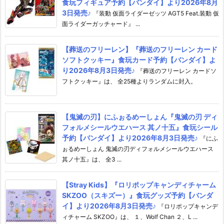
食玩フィギュア予約【バンダイ】より2026年8月
3日発売♪
『装動 仮面ライダーゼッツ AGT5 Feat.装動 仮
面ライダーガッチャード』 ...
【葬送のフリーレン】『葬送のフリーレン カード
ソフトクッキー』食玩カード予約【バンダイ】よ
り2026年8月3日発売♪
『葬送のフリーレン カードソ
フトクッキー』は、 全25種よりランダムに封入。
【鬼滅の刃】にふぉるめーしょん『鬼滅の刃 ディ
フォルメシールウエハース 其ノ十五』食玩シール
予約【バンダイ】より2026年8月3日発売♪
『にふ
ぉるめーしょん 鬼滅の刃ディフォルメシールウエハース
其ノ十五』は、 全3 ...
【Stray Kids】『ロリポップキャンディチャーム
SKZOO（スキズー）』食玩グッズ予約【バンダ
イ】より2026年8月3日発売♪
『ロリポップキャンデ
ィチャーム SKZOO』は、 １、Wolf Chan ２、L ...