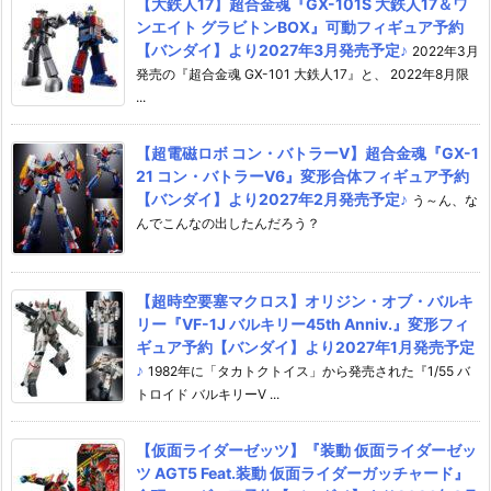
【大鉄人17】超合金魂『GX-101S 大鉄人17＆ワ
ンエイト グラビトンBOX』可動フィギュア予約
【バンダイ】より2027年3月発売予定♪
2022年3月
発売の『超合金魂 GX-101 大鉄人17』と、 2022年8月限
...
【超電磁ロボ コン・バトラーV】超合金魂『GX-1
21 コン・バトラーV6』変形合体フィギュア予約
【バンダイ】より2027年2月発売予定♪
う～ん、な
んでこんなの出したんだろう？
【超時空要塞マクロス】オリジン・オブ・バルキ
リー『VF-1J バルキリー45th Anniv.』変形フィ
ギュア予約【バンダイ】より2027年1月発売予定
♪
1982年に「タカトクトイス」から発売された『1/55 バ
トロイド バルキリーV ...
【仮面ライダーゼッツ】『装動 仮面ライダーゼッ
ツ AGT5 Feat.装動 仮面ライダーガッチャード』