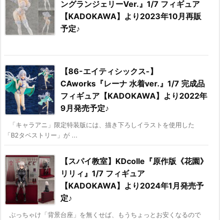
ングランジェリーVer.』1/7 フィギュア
【KADOKAWA】より2023年10月再販
予定♪
【86-エイティシックス-】
CAworks『レーナ 水着ver.』1/7 完成品
フィギュア【KADOKAWA】より2022年
9月発売予定♪
「キャラアニ」限定特装版には、描き下ろしイラストを使用した
「B2タペストリー」が ...
【スパイ教室】KDcolle『原作版《花園》
リリィ』1/7 フィギュア
【KADOKAWA】より2024年1月発売予
定♪
ぶっちゃけ「背景台座」を無くせば、もうちょっとお安くなるので