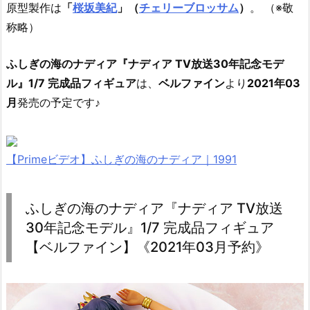
原型製作は
「
桜坂美紀
」（
チェリーブロッサム
）
。 （※敬
称略）
ふしぎの海のナディア『ナディア TV放送30年記念モデ
ル』1/7 完成品フィギュア
は、
ベルファイン
より
2021年03
月
発売の予定です♪
【Primeビデオ】ふしぎの海のナディア｜1991
ふしぎの海のナディア『ナディア TV放送
30年記念モデル』1/7 完成品フィギュア
【ベルファイン】《2021年03月予約》