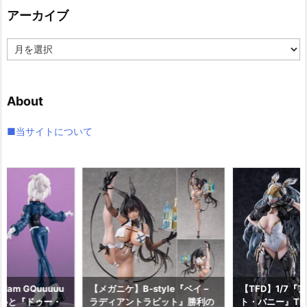
リ
アーカイブ
ー
ア
ー
カ
イ
About
ブ
■当サイトについて
am GQuuuuu
【メガニケ】B-style『ベイ –
【TFD】1/7『
aらいと『ドゥー・
ラディアントラビット』勝利の
ト・バニー』The F