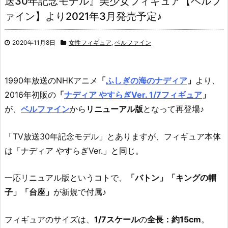
送30年記念モデル』美少女フィギュア【ベルフ
ァイン】より2021年3月発売予定♪
2020年11月8日
女性フィギュア
,
ベルファイン
1990年放送のNHKアニメ
「
ふしぎの海のナディア
」
より、
2016年初販の
「
ナディア やすらぎVer. 1/7フィギュア
」
が、
ベルファイン
から
リニューアル版
となって再登場♪
「TV放送30年記念モデル」とありますが、フィギュア本体
は「ナディア やすらぎVer.」と同じ。
一応リニュアル版というコトで、
「バトン」「キングの帽
子」「台座」
が新規で付属♪
フィギュアのサイズは、
1/7スケール
の
全長：約15cm
。