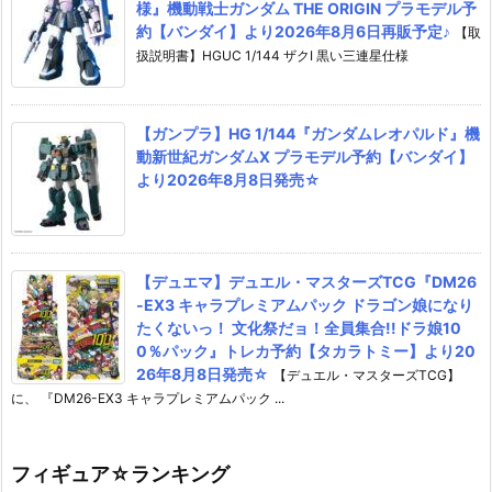
様』機動戦士ガンダム THE ORIGIN プラモデル予
約【バンダイ】より2026年8月6日再販予定♪
【取
扱説明書】HGUC 1/144 ザクI 黒い三連星仕様
【ガンプラ】HG 1/144『ガンダムレオパルド』機
動新世紀ガンダムX プラモデル予約【バンダイ】
より2026年8月8日発売☆
【デュエマ】デュエル・マスターズTCG『DM26
-EX3 キャラプレミアムパック ドラゴン娘になり
たくないっ！ 文化祭だョ！全員集合!!ドラ娘10
0％パック』トレカ予約【タカラトミー】より20
26年8月8日発売☆
【デュエル・マスターズTCG】
に、 『DM26-EX3 キャラプレミアムパック ...
フィギュア☆ランキング