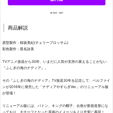
© NHK・NEP
商品解説
原型製作：桜坂美紀(チェリーブロッサム)
彩色製作：星名詠美
TVアニメ放送から30年、いまだに人気や支持の衰えることがない
『ふしぎの海のナディア』。
その『ふしぎの海のナディア』TV放送30年を記念して、ベルファイ
ンが2016年に発売した「ナディアやすらぎVer.」のリニューアル版
が登場！
リニューアル版には、バトン、キングの帽子、台座が新規造形にな
っており、モチーフとなった原画のイメージをより忠実に再現！