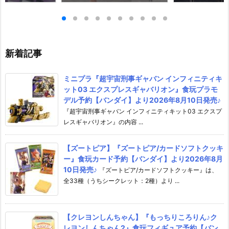
ロットスーツVe
女神：NIKKE 1/4 フィギュア予
dant 完成品フ
ア予約【メガハウ
約【フリーイング】より2026
【マックスファ
6年7月発売予定♪
年12月発売予定☆
2027年7月発
新着記事
ミニプラ『超宇宙刑事ギャバン インフィニティキ
ット03 エクスプレスギャバリオン』食玩プラモ
デル予約【バンダイ】より2026年8月10日発売♪
『超宇宙刑事ギャバン インフィニティキット03 エクスプ
レスギャバリオン』の内容 ...
【ズートピア】『ズートピア/カードソフトクッキ
ー』食玩カード予約【バンダイ】より2026年8月
10日発売♪
『ズートピア/カードソフトクッキー』は、
全33種（うちシークレット：2種）より ...
【クレヨンしんちゃん】『もっちりころりん♪ク
レヨンしんちゃん2』食玩フィギュア予約【バン