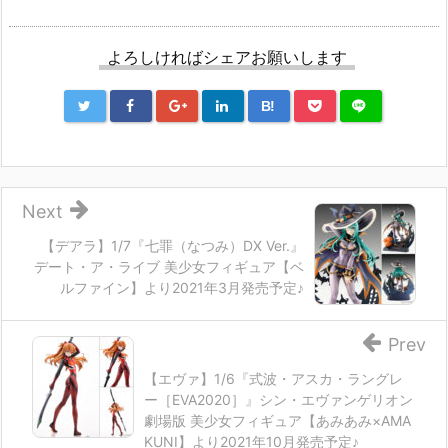
よろしければシェアお願いします
B!
Next
【デアラ】1/7『七罪（なつみ）DX Ver.』
デート・ア・ライブ 美少女フィギュア【ベ
ルファイン】より2021年3月発売予定♪
Prev
【エヴァ】1/6『式波・アスカ・ラングレ
ー［EVA2020］』シン・エヴァンゲリオン
劇場版 美少女フィギュア【あみあみ×AMA
KUNI】より2021年10月発売予定♪