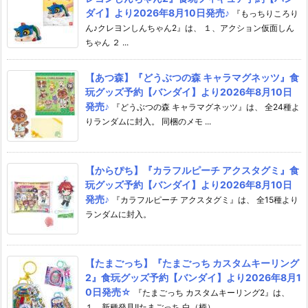
ダイ】より2026年8月10日発売♪
『もっちりころり
ん♪クレヨンしんちゃん2』は、 １、アクション仮面しん
ちゃん ２ ...
【あつ森】『どうぶつの森 キャラマグネッツ』食
玩グッズ予約【バンダイ】より2026年8月10日
発売♪
『どうぶつの森 キャラマグネッツ』は、 全24種よ
りランダムに封入。 同梱のメモ ...
【からぴち】『カラフルピーチ アクスタグミ』食
玩グッズ予約【バンダイ】より2026年8月10日
発売♪
『カラフルピーチ アクスタグミ』は、 全15種より
ランダムに封入。
【たまごっち】『たまごっち カスタムキーリング
2』食玩グッズ予約【バンダイ】より2026年8月1
0日発売☆
『たまごっち カスタムキーリング2』は、
１、新種発見!!たまごっち 白（柄） ...