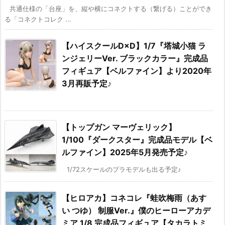
共通仕様の「台座」を、縦や横にコネクトする（繋げる）ことができ
る「コネクトコレク ...
【ハイスクールD×D】1/7『塔城小猫 ラ
ンジェリーVer. ブラックカラー』完成品
フィギュア【ベルファイン】より2020年
3月再販予定♪
【トップガン マーヴェリック】
1/100『ダークスター』完成品モデル【ベ
ルファイン】2025年5月発売予定♪
1/72スケールのプラモデルも出る予定♪
【ヒロアカ】コネコレ『蛙吹梅雨（あす
い つゆ） 制服Ver.』僕のヒーローアカデ
ミア 1/8 完成品フィギュア【タカラトミ