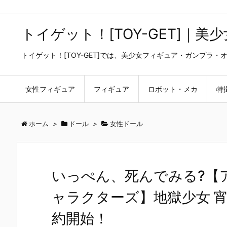
トイゲット！[TOY-GET]｜
トイゲット！[TOY-GET]では、美少女フィギュア・ガンプ
女性フィギュア
フィギュア
ロボット・メカ
特
ホーム
>
ドール
>
女性ドール
いっぺん、死んでみる?【
ャラクターズ】地獄少女 宵
約開始！