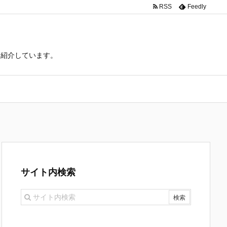
RSS
Feedly
て紹介しています。
サイト内検索