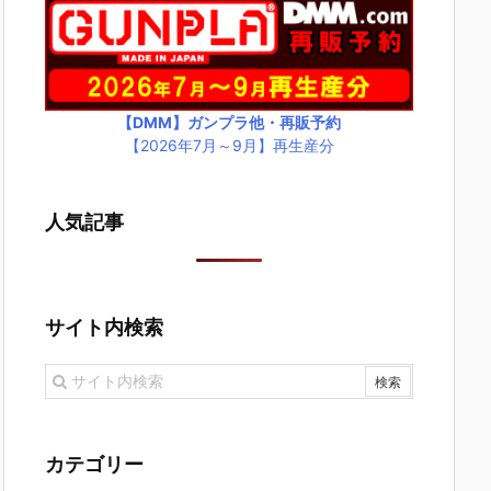
【DMM】ガンプラ他・再販予約
【2026年7月～9月】再生産分
人気記事
サイト内検索
カテゴリー