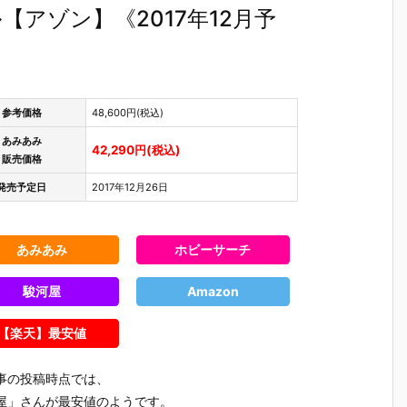
ル【アゾン】《2017年12月予
参考価格
48,600円(税込)
あみあみ
42,290円(税込)
販売価格
発売予定日
2017年12月26日
あみあみ
ホビーサーチ
駿河屋
Amazon
【楽天】最安値
事の投稿時点では、
屋」さんが最安値のようです。