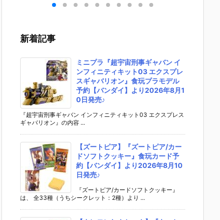
］
aらいと『ド
ントラビッ
ー』The First
ズ『ロ
リ
ゥー・ムラサ
ト』勝利の女
Descendant
フィギ
 -
メ パイロット
神：NIKKE 1/
完成品フィギ
約【エ
』
スーツVer.』
4 フィギュア
ュア予約【マ
ラス】よ
新着記事
ア予
フィギュア予
予約【フリー
ックスファク
26年8
ダ
約【メガハウ
イング】より
トリー】より
予定♪
02
ス】より202
2026年12月
2027年7月発
ミニプラ『超宇宙刑事ギャバン イ
0日
6年7月発売予
発売予定☆
売予定☆
ンフィニティキット03 エクスプレ
定♪
スギャバリオン』食玩プラモデル
予約【バンダイ】より2026年8月1
0日発売♪
『超宇宙刑事ギャバン インフィニティキット03 エクスプレス
ギャバリオン』の内容 ...
【ズートピア】『ズートピア/カー
ドソフトクッキー』食玩カード予
約【バンダイ】より2026年8月10
日発売♪
『ズートピア/カードソフトクッキー』
は、 全33種（うちシークレット：2種）より ...