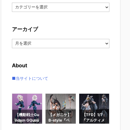
カ
テ
ゴ
リ
アーカイブ
ー
ア
ー
カ
イ
About
ブ
■当サイトについて
ー
【機動戦士Gu
【メガニケ】
【TFD】1/7
【ロッ
ギュ
ndam GQuuu
B-style『ベ
『アルティメ
ン】ギ
RO
uuuX】Lucre
イ – ラディア
ット・バニ
ィック