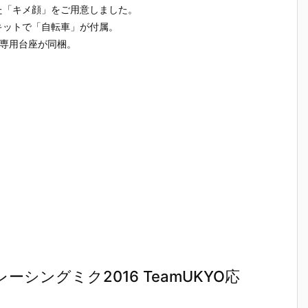
）
ルダー クリエ
ガの抱き枕カ
ルマッコイ
［超激戦
た「キメ顔」をご用意しました。
C
イターズモデ
バー（水着Ve
『ドラゴンボ
『ジュエ
キットで「自転車」が付属。
I
ル『ヒュー＆
r.）』グッズ
ールZ 05 孫
ー・ボニー
ディアナ』1/
予約【WHY S
悟空＆チチ 限
臨死体験-
a専用台座が同梱。
S
7 完成品フィ
O SERIOU
定復刻仕様
フィギュ
ギュア予約
S？】より20
版』フィギュ
約【バン
予
【カプコン】
26年6月発売
ア予約【メガ
イ】より2
n
より2027年1
予定♪
ハウス】より
5年12月2
月発売予定♪
2026年10月
発売♪
売
発売予定♪
ーシングミク2016 TeamUKYO応