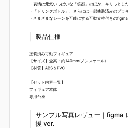
ー』The First
ズ『ロール』
ロノ』『マー
なぎ もとこ
・表情は元気いっぱいな「笑顔」のほか、キリっとし
Descendant
フィギュア予
ル』FORM-I
ORIGINAL 
・「ドリンクボトル」、さらには一部塗装済みのプラ
完成品フィギ
約【エクスプ
S フィギュア
OLORED ED
ュア予約【マ
ラス】より20
予約【スクウ
TION』GHO
・さまざまなシーンを可能にする可動支柱付きのfigm
ックスファク
26年8月再販
ェア･エニッ
ST IN THE 
トリー】より
予定♪
クス】より20
HELL 完成品
2027年7月発
26年9月発売
フィギュア
製品仕様
売予定☆
予定☆
約【With Fa
s！】より20
27年3月発
塗装済み可動フィギュア
予定♪
【サイズ】全高：約140mm(ノンスケール)
【材質】ABS＆PVC
【セット内容一覧】
フィギュア本体
専用台座
サンプル写真レヴュー｜figma レ
援 ver.