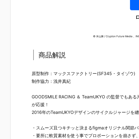
© 米山舞 / Crypton Future Media， IN
商品解説
原型制作：マックスファクトリー(SF345・タイゾウ)
制作協力：浅井真紀
GOODSMILE RACING ＆ TeamUKYO の監
が応援！
2016年のTeamUKYOデザインのサイクルジャージを
【TFD】1/7
【ロックマ
【クロノ・ト
【攻殻機動
・スムーズ且つキチッと決まるfigmaオリジナル関節
『アルティメ
ン】ギガンテ
リガー】フォ
隊】1/4『草
ット・バニ
ィックシリー
ルミズム『ク
薙素子（く
・要所に軟質素材を使う事でプロポーションを崩さず