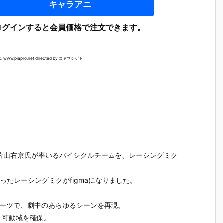
キャラアニ
ログインすると会員価格で注文できます。
C. www.piapro.net directed by コヤマシゲト
督でもある片山右京氏が率いるバイシクルチームを、レーシングミク
纏ったレーシングミクがfigmaになりました。
【プラグマ
【NEEDY GIR
【ドラゴンボ
【ワンピ
パーツで、劇中のあらゆるシーンを再現。
タ】カプコン
L OVERDOS
ールZ】デス
ス】フィ
さ
フィギュアビ
E】『ニディ
クトップリア
アーツZE
、可動域を確保。