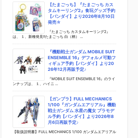
【たまごっち】『たまごっち カス
タムキーリング2』食玩グッズ予約
【バンダイ】より2026年8月10日
発売☆
『たまごっち カスタムキーリング2』
は、 １、新種発見!!たまごっち 白（柄） ...
『機動戦士ガンダム MOBILE SUIT
ENSEMBLE 16』デフォルメ可動フ
ィギュア予約【バンダイ】より20
26年12月再販予定♪
『MOBILE SUIT ENSEMBLE 16』のライ
ンナップは、 １、ハイニ ...
【ガンプラ】FULL MECHANICS
1/100『ガンダムエアリアル』機動
戦士ガンダム 水星の魔女 プラモデ
ル予約【バンダイ】より2026年8
月6日再販予定♪
【取扱説明書】FULL MECHANICS 1/100 ガンダムエアリアル