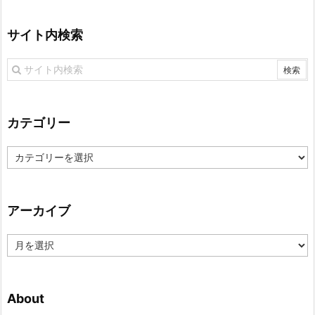
サイト内検索
カテゴリー
カ
テ
ゴ
リ
アーカイブ
ー
ア
ー
カ
イ
About
ブ