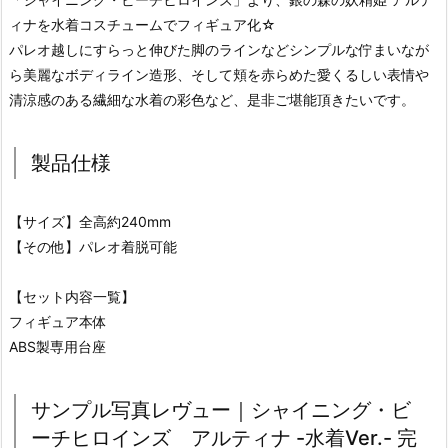
ィナを水着コスチュームでフィギュア化☆
パレオ越しにすらっと伸びた脚のラインなどシンプルな佇まいなが
ら美麗なボディライン造形、そして頬を赤らめた愛くるしい表情や
清涼感のある繊細な水着の彩色など、是非ご堪能頂きたいです。
製品仕様
【サイズ】全高約240mm
【その他】パレオ着脱可能
【セット内容一覧】
フィギュア本体
ABS製専用台座
サンプル写真レヴュー｜シャイニング・ビ
ーチヒロインズ アルティナ -水着Ver.- 完