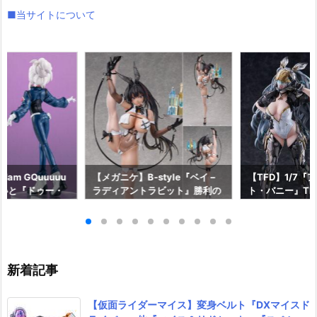
■当サイトについて
am GQuuuuu
【メガニケ】B-style『ベイ –
【TFD】1/7『
aらいと『ドゥー・
ラディアントラビット』勝利の
ト・バニー』The F
ロットスーツVe
女神：NIKKE 1/4 フィギュア予
dant 完成品フ
ア予約【メガハウ
約【フリーイング】より2026
【マックスファ
6年7月発売予定♪
年12月発売予定☆
2027年7月発
新着記事
【仮面ライダーマイス】変身ベルト『DXマイスド