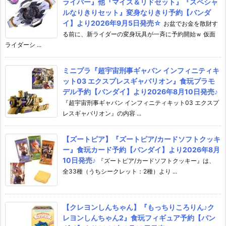
ライバー』他『マイス＆リドセット』『スペシャ
ルなりきりセット』変身なりきり予約【バンダ
イ】より2026年9月5日発売☆
お盆でお金を散財す
る前に、新ライダーの変身玩具が一斉に予約開始ｗ 仮面
ライダーシ ...
ミニプラ『超宇宙刑事ギャバン インフィニティキ
ット03 エクスプレスギャバリオン』食玩プラモ
デル予約【バンダイ】より2026年8月10日発売♪
『超宇宙刑事ギャバン インフィニティキット03 エクスプ
レスギャバリオン』の内容 ...
【ズートピア】『ズートピア/カードソフトクッキ
ー』食玩カード予約【バンダイ】より2026年8月
10日発売♪
『ズートピア/カードソフトクッキー』は、
全33種（うちシークレット：2種）より ...
【クレヨンしんちゃん】『もっちりころりん♪ク
レヨンしんちゃん2』食玩フィギュア予約【バン