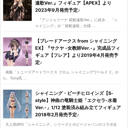
遠歌Ver.』フィギュア【APEX】より
2023年9月発売予定♪
『アンジェリーナ 前航遠歌Ver.』に続き、 「シ
ャイニング」が「前航遠歌」仕様 ...
【ブレードアークス from シャイニング
EX】『サクヤ -女教師Ver.-』完成品フィ
ギュア【フレア】より2019年4月発売予
定♪
画集「トニーズアートワークス フロム シャイニングワールド 2」か
ら、Tony氏 ...
シャイニング・ビーチヒロインズ【S-
style】神曲の竜騎士姫「エクセラ-水着
Ver.-」1/12 塗装済み組み立てフィギュア
2018年2月発売予定♪
大人気RPG「シャイニング」シリーズとホビージャパンのコラボ企