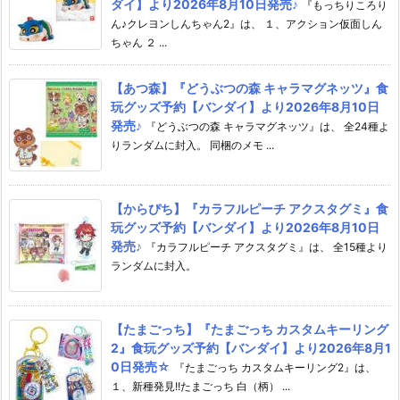
ダイ】より2026年8月10日発売♪
『もっちりころり
ん♪クレヨンしんちゃん2』は、 １、アクション仮面しん
ちゃん ２ ...
【あつ森】『どうぶつの森 キャラマグネッツ』食
玩グッズ予約【バンダイ】より2026年8月10日
発売♪
『どうぶつの森 キャラマグネッツ』は、 全24種よ
りランダムに封入。 同梱のメモ ...
【からぴち】『カラフルピーチ アクスタグミ』食
玩グッズ予約【バンダイ】より2026年8月10日
発売♪
『カラフルピーチ アクスタグミ』は、 全15種より
ランダムに封入。
【たまごっち】『たまごっち カスタムキーリング
2』食玩グッズ予約【バンダイ】より2026年8月1
0日発売☆
『たまごっち カスタムキーリング2』は、
１、新種発見!!たまごっち 白（柄） ...