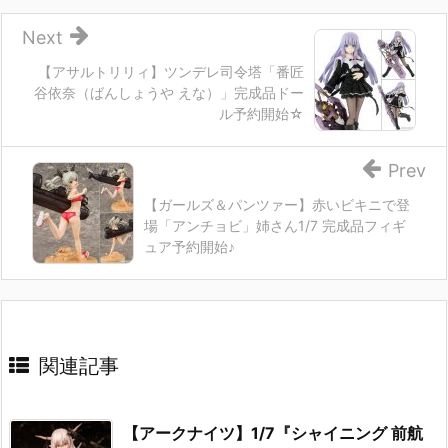
Next
【アサルトリリィ】ツンデレ司令塔「番匠
谷依奈（ばんしょうや えな）」完成品ドー
ル予約開始☆
Prev
【ガールズ＆パンツァー】赤いビキニで登
場「アンチョビ」姉さん1/7 完成品フィギ
ュア予約開始♪
関連記事
【アークナイツ】1/7『シャイニング 前航