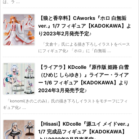
は、ラ ...
【狼と香辛料】CAworks『ホロ 白無垢
ver.』1/7 フィギュア【KADOKAWA】よ
り2023年2月発売予定♪
「文倉十」氏による描き下ろしイラストをベース
にフィギュア化♪ 「ホロ」に「白無垢 ...
【ライアラ】KDcolle『原作版 姫路 白雪
（ひめじ しらゆき）』ライアー・ライア
ー 1/6 フィギュア【KADOKAWA】より
2024年3月発売予定♪
「konomi(きのこのみ)」氏の描き下ろしイラストをモチーフにフィ
ギュア化♪ ...
【Hisasi】KDcolle『源ユイ メイドver.』
1/7 完成品フィギュア【KADOKAWA】