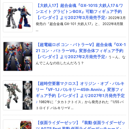
【大鉄人17】超合金魂『GX-101S 大鉄人17＆ワ
ンエイト グラビトンBOX』可動フィギュア予約
【バンダイ】より2027年3月発売予定♪
2022年3月
発売の『超合金魂 GX-101 大鉄人17』と、 2022年8月限
...
【超電磁ロボ コン・バトラーV】超合金魂『GX-1
21 コン・バトラーV6』変形合体フィギュア予約
【バンダイ】より2027年2月発売予定♪
う～ん、な
んでこんなの出したんだろう？
【超時空要塞マクロス】オリジン・オブ・バルキ
リー『VF-1J バルキリー45th Anniv.』変形フィ
ギュア予約【バンダイ】より2027年1月発売予定
♪
1982年に「タカトクトイス」から発売された『1/55 バ
トロイド バルキリーV ...
【仮面ライダーゼッツ】『装動 仮面ライダーゼッ
ツ AGT5 Feat.装動 仮面ライダーガッチャード』