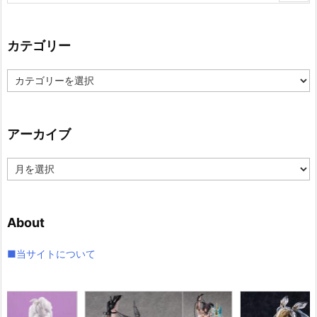
カテゴリー
カ
テ
ゴ
リ
アーカイブ
ー
ア
ー
カ
イ
About
ブ
■当サイトについて