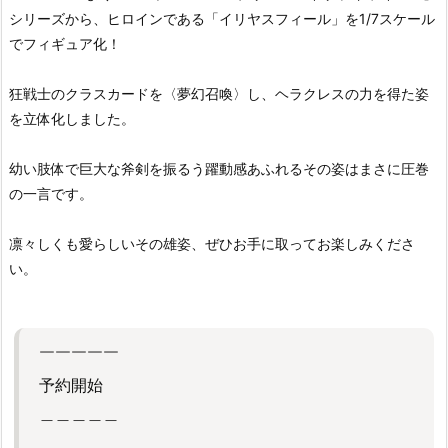
シリーズから、ヒロインである「イリヤスフィール」を1/7スケール
でフィギュア化！
狂戦士のクラスカードを〈夢幻召喚〉し、ヘラクレスの力を得た姿
を立体化しました。
幼い肢体で巨大な斧剣を振るう躍動感あふれるその姿はまさに圧巻
の一言です。
凛々しくも愛らしいその雄姿、ぜひお手に取ってお楽しみくださ
い。
￣￣￣￣￣
予約開始
＿＿＿＿＿