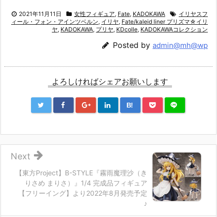
2021年11月11日
女性フィギュア
,
Fate
,
KADOKAWA
イリヤスフ
ィール・フォン・アインツベルン
,
イリヤ
,
Fate/kaleid liner プリズマ☆イリ
ヤ
,
KADOKAWA
,
プリヤ
,
KDcolle
,
KADOKAWAコレクション
Posted by
admin@mh@wp
よろしければシェアお願いします
B!
Next
【東方Project】B-STYLE『霧雨魔理沙（き
りさめ まりさ）』1/4 完成品フィギュア
【フリーイング】より2022年8月発売予定
♪