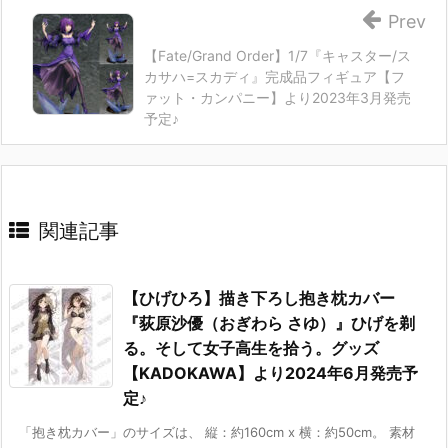
Prev
【Fate/Grand Order】1/7『キャスター/ス
カサハ=スカディ』完成品フィギュア【フ
ァット・カンパニー】より2023年3月発売
予定♪
関連記事
【ひげひろ】描き下ろし抱き枕カバー
『荻原沙優（おぎわら さゆ）』ひげを剃
る。そして女子高生を拾う。グッズ
【KADOKAWA】より2024年6月発売予
定♪
「抱き枕カバー」のサイズは、 縦：約160cm x 横：約50cm。 素材