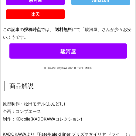
駿河屋
Amazon
楽天
この記事の
投稿時点
では、
送料無料
にて「駿河屋」さんが少々お安
いようです。
駿河屋
© Hiroshi Hiroyama 2021 © TYPE-MOON
商品解説
原型制作：松田モデル(ふんどし)
企画：コンプエース
制作：KDcolle(KADOKAWAコレクション)
KADOKAWAより『Fate/kaleid liner プリズマ☆イリヤ ドライ！！』