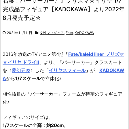
召喚：バーサーカー〉』プリズマ☆イリヤ 1/7
完成品フィギュア【KADOKAWA】より2022年
8月発売予定☆
2021年11月11日
女性フィギュア
,
Fate
,
KADOKAWA
2016年放送のTVアニメ第4期
「
Fate/kaleid liner プリズマ
☆イリヤ ドライ!!
」
より、「バーサーカー」クラスカード
を〈
夢幻召喚
〉した
「
イリヤスフィール
」
が、
KADOKAW
A
から
1/7スケール
で立体化♪
相性抜群の「バーサーカー」フォームが待望のフィギュア
化♪
フィギュアのサイズは、
1/7スケール
の
全高：約20cm
。