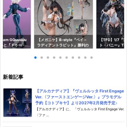
am GQuuuuu
【メガニケ】B-style『ベイ –
【TFD】1/7『
aらいと『ドゥー・
ラディアントラビット』勝利の
ト・バニー』The F
ロットスーツVe
女神：NIKKE 1/4 フィギュア予
dant 完成品フ
ア予約【メガハウ
約【フリーイング】より2026
【マックスファ
6年7月発売予定♪
年12月発売予定☆
2027年7月発
新着記事
【アルカナディア】『ヴェルルッタ First Engage
Ver.〈ファーストエンゲージVer.〉』プラモデル
予約【コトブキヤ】より2027年2月発売予定♪
【アルカナディア】に、 「ヴェルルッタ First Engage Ver.
〈ファ ...