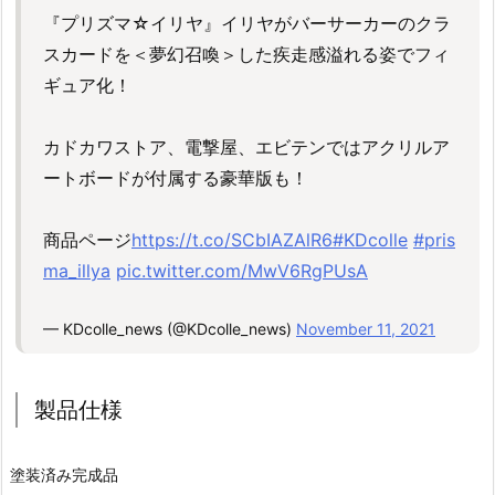
『プリズマ☆イリヤ』イリヤがバーサーカーのクラ
スカードを＜夢幻召喚＞した疾走感溢れる姿でフィ
ギュア化！
カドカワストア、電撃屋、エビテンではアクリルア
ートボードが付属する豪華版も！
商品ページ
https://t.co/SCbIAZAlR6
#KDcolle
#pris
ma_illya
pic.twitter.com/MwV6RgPUsA
— KDcolle_news (@KDcolle_news)
November 11, 2021
製品仕様
塗装済み完成品