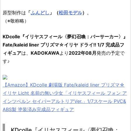
原型制作は
「
ふんどし
」（
松田モデル
）
。
（※敬称略）
KDcolle『イリヤスフィール〈夢幻召喚：バーサーカー〉』
Fate/kaleid liner プリズマ☆イリヤ ドライ!! 1/7 完成品フ
ィギュア
は、
KADOKAWA
より
2022年08月
発売の予定で
す♪
【Amazon】KDcolle 劇場版 Fate/kaleid liner プリズマ☆
イリヤ Licht 名前の無い少女「イリヤスフィール フォン ア
インツベルン セイバーアルトリアVer.」1/7スケール PVC&
ABS製 塗装済み完成品フィギュア
KDcolle『イリヤスフィール〈夢幻召喚：