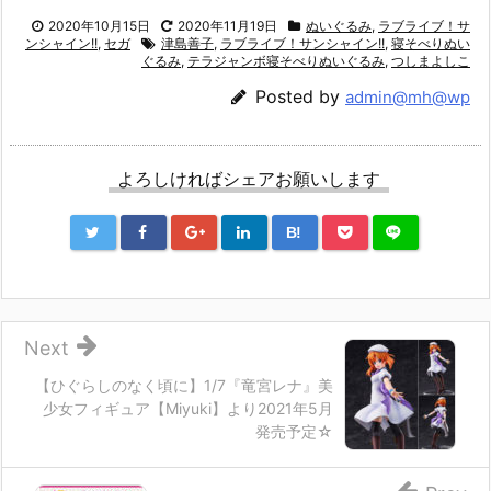
2020年10月15日
2020年11月19日
ぬいぐるみ
,
ラブライブ！サ
ンシャイン!!
,
セガ
津島善子
,
ラブライブ！サンシャイン!!
,
寝そべりぬい
ぐるみ
,
テラジャンボ寝そべりぬいぐるみ
,
つしまよしこ
Posted by
admin@mh@wp
よろしければシェアお願いします
B!
Next
【ひぐらしのなく頃に】1/7『竜宮レナ』美
少女フィギュア【Miyuki】より2021年5月
発売予定☆