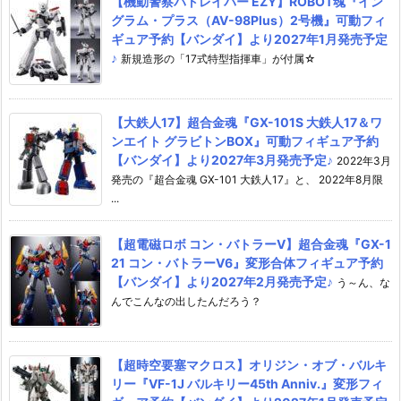
【機動警察パトレイバー EZY】ROBOT魂『イン
グラム・プラス（AV-98Plus）2号機』可動フィ
ギュア予約【バンダイ】より2027年1月発売予定
♪
新規造形の「17式特型指揮車」が付属☆
【大鉄人17】超合金魂『GX-101S 大鉄人17＆ワ
ンエイト グラビトンBOX』可動フィギュア予約
【バンダイ】より2027年3月発売予定♪
2022年3月
発売の『超合金魂 GX-101 大鉄人17』と、 2022年8月限
...
【超電磁ロボ コン・バトラーV】超合金魂『GX-1
21 コン・バトラーV6』変形合体フィギュア予約
【バンダイ】より2027年2月発売予定♪
う～ん、な
んでこんなの出したんだろう？
【超時空要塞マクロス】オリジン・オブ・バルキ
リー『VF-1J バルキリー45th Anniv.』変形フィ