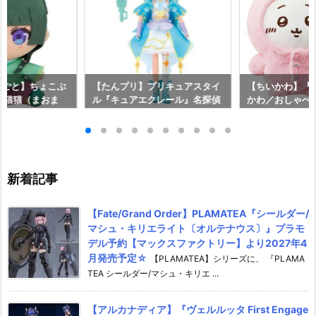
りごと】ちょこぷ
【たんプリ】プリキュアスタイ
【ちいかわ】『
『猫猫（まおま
ル『キュアエクレール』名探偵
かわ／おしゃべ
予約【グッドスマ
プリキュア！ ドール予約【バン
しゃべりうさぎ
】より2025年1
ダイ】より2026年7月25日発
ット』ぬいぐる
売♪
イ】より2026
新着記事
【Fate/Grand Order】PLAMATEA『シールダー/
マシュ・キリエライト〔オルテナウス〕』プラモ
デル予約【マックスファクトリー】より2027年4
月発売予定☆
【PLAMATEA】シリーズに、 『PLAMA
TEA シールダー/マシュ・キリエ ...
【アルカナディア】『ヴェルルッタ First Engage