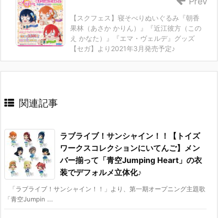
Prev
【スクフェス】寝そべりぬいぐるみ『朝香
果林（あさか かりん）』『近江彼方（この
え かなた）』『エマ・ヴェルデ』グッズ
【セガ】より2021年3月発売予定♪
関連記事
ラブライブ！サンシャイン！！【トイズ
ワークスコレクションにいてんご】メン
バー揃って「青空Jumping Heart」の衣
装でデフォルメ立体化♪
「ラブライブ！サンシャイン！！」より、第一期オープニング主題歌
「青空Jumpin ...