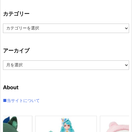
カテゴリー
カ
テ
ゴ
リ
アーカイブ
ー
ア
ー
カ
イ
About
ブ
■当サイトについて