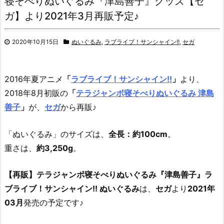
寝そべりぬいぐるみ『津島善子』グッズ【セ
ガ】より2021年3月再販予定♪
2020年10月15日
ぬいぐるみ
,
ラブライブ！サンシャイン!!
,
セガ
2016年夏アニメ
「
ラブライブ！サンシャイン!!
」
より、
2018年8月初販の
「
テラジャンボ寝そべりぬいぐるみ 津島
善子
」
が、
セガ
から再販♪
「ぬいぐるみ」のサイズは、
全長：約100cm
。
重さは、
約3,250g
。
【再販】テラジャンボ寝そべりぬいぐるみ『津島善子』ラ
ブライブ！サンシャイン!! ぬいぐるみ
は、
セガ
より
2021年
03月
発売の予定です♪