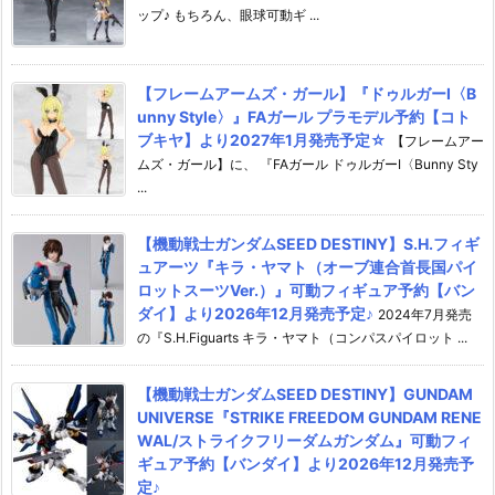
ップ♪ もちろん、眼球可動ギ ...
【フレームアームズ・ガール】『ドゥルガーI〈B
unny Style〉』FAガール プラモデル予約【コト
ブキヤ】より2027年1月発売予定☆
【フレームアー
ムズ・ガール】に、 『FAガール ドゥルガーI〈Bunny Sty
...
【機動戦士ガンダムSEED DESTINY】S.H.フィギ
ュアーツ『キラ・ヤマト（オーブ連合首長国パイ
ロットスーツVer.）』可動フィギュア予約【バン
ダイ】より2026年12月発売予定♪
2024年7月発売
の『S.H.Figuarts キラ・ヤマト（コンパスパイロット ...
【機動戦士ガンダムSEED DESTINY】GUNDAM
UNIVERSE『STRIKE FREEDOM GUNDAM RENE
WAL/ストライクフリーダムガンダム』可動フィ
ギュア予約【バンダイ】より2026年12月発売予
定♪