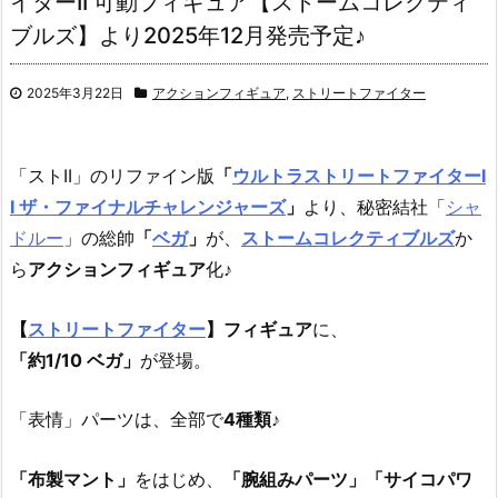
イターII 可動フィギュア【ストームコレクティ
ブルズ】より2025年12月発売予定♪
2025年3月22日
アクションフィギュア
,
ストリートファイター
「ストII」のリファイン版
「
ウルトラストリートファイターI
I ザ・ファイナルチャレンジャーズ
」
より、秘密結社「
シャ
ドルー
」の総帥
「
ベガ
」
が、
ストームコレクティブルズ
か
ら
アクションフィギュア
化♪
【
ストリートファイター
】フィギュア
に、
「約1/10 ベガ」
が登場。
「表情」パーツは、全部で
4種類
♪
「布製マント」
をはじめ、
「腕組みパーツ」「サイコパワ