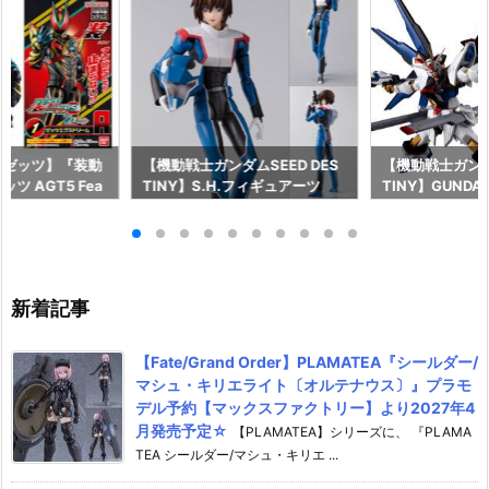
ーゼッツ】『装動
【機動戦士ガンダムSEED DES
【機動戦士ガンダム
ツ AGT5 Fea
TINY】S.H.フィギュアーツ
TINY】GUNDAM
ライダーガッチャー
『キラ・ヤマト（オーブ連合首
『STRIKE FRE
ギュア予約【バン
長国パイロットスーツVer.）』
M RENEWAL
26年8月3日発売
可動フィギュア予約【バンダ
ーダムガンダム
イ】より2026年12月発売予定♪
ア予約【バンダイ
年12月発売予定
新着記事
【Fate/Grand Order】PLAMATEA『シールダー/
マシュ・キリエライト〔オルテナウス〕』プラモ
デル予約【マックスファクトリー】より2027年4
月発売予定☆
【PLAMATEA】シリーズに、 『PLAMA
TEA シールダー/マシュ・キリエ ...