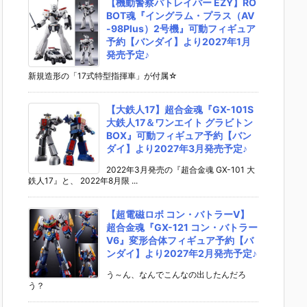
【機動警察パトレイバー EZY】RO
BOT魂『イングラム・プラス（AV
-98Plus）2号機』可動フィギュア
予約【バンダイ】より2027年1月
発売予定♪
新規造形の「17式特型指揮車」が付属☆
【大鉄人17】超合金魂『GX-101S
大鉄人17＆ワンエイト グラビトン
BOX』可動フィギュア予約【バン
ダイ】より2027年3月発売予定♪
2022年3月発売の『超合金魂 GX-101 大
鉄人17』と、 2022年8月限 ...
【超電磁ロボ コン・バトラーV】
超合金魂『GX-121 コン・バトラー
V6』変形合体フィギュア予約【バ
ンダイ】より2027年2月発売予定♪
う～ん、なんでこんなの出したんだろ
う？