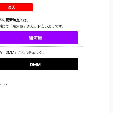
魂『イングラ
人17＆ワンエ
魂『GX-121
ブ・バル
予
ム・プラス
イト グラビト
コン・バトラ
ー『VF-1J
楽天
（AV-98Plu
ンBOX』可動
ーV6』変形
ルキリー45
2
s）2号機』可
フィギュア予
合体フィギュ
Anniv.』
事の
更新時点
では、
予
動フィギュア
約【バンダ
ア予約【バン
フィギュ
予約【バンダ
イ】より202
ダイ】より20
約【バン
料
にて「駿河屋」さんがお安いようです。
イ】より202
7年3月発売予
27年2月発売
イ】より2
7年1月発売予
定♪
予定♪
7年1月発
駿河屋
定♪
定♪
め「DMM」さんもチェック。
DMM
 ＴＯＭＹ