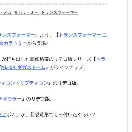
・メカ
,
タカラトミー
,
トランスフォーマー
トランスフォーマー
」
より、
【
トランスフォーマー ニ
タカラトミー
から登場♪
」が打ち出した高価格帯のリデコ版シリーズ
【
トラ
『
NL-04 ギガストーム
』
がラインナップ。
プティコントリプティコン
』
の
リデコ版
。
イナザウラー
』
の
リデコ版
。
モア
ボム」が、新規造形でくっ付いたぐらい？