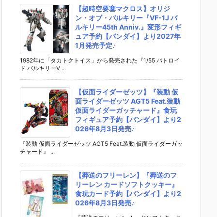
【超時空要塞マクロス】オリジ
ン・オブ・バルキリー『VF-1J バ
ルキリー45th Anniv.』変形フィギ
ュア予約【バンダイ】より2027年
1月発売予定♪
1982年に「タカトクトイス」から発売された『1/55 バトロイ
ド バルキリーV ...
【仮面ライダーゼッツ】『装動 仮
面ライダーゼッツ AGT5 Feat.装動
仮面ライダーガッチャード』食玩
フィギュア予約【バンダイ】より2
026年8月3日発売♪
『装動 仮面ライダーゼッツ AGT5 Feat.装動 仮面ライダーガッ
チャード』 ...
【葬送のフリーレン】『葬送のフ
リーレン カードソフトクッキー』
食玩カード予約【バンダイ】より2
026年8月3日発売♪