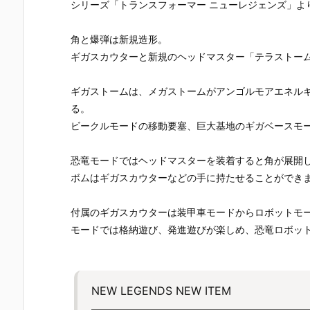
シリーズ「トランスフォーマー ニューレジェンズ」よ
角と爆弾は新規造形。
ギガスカウターと新規のヘッドマスター「テラストー
ギガストームは、メガストームがアンゴルモアエネル
る。
ビークルモードの移動要塞、巨大基地のギガベースモ
恐竜モードではヘッドマスターを装着すると角が展開
ボムはギガスカウターなどの手に持たせることができ
付属のギガスカウターは装甲車モードからロボットモ
モードでは格納遊び、発進遊びが楽しめ、恐竜ロボッ
NEW LEGENDS NEW ITEM