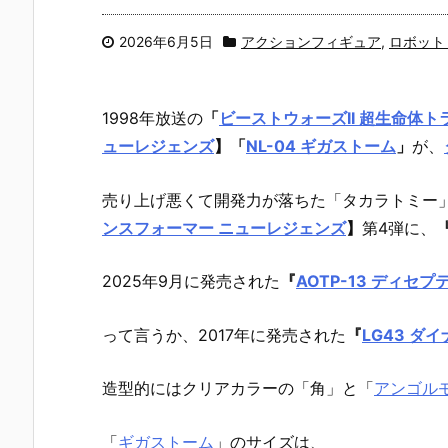
2026年6月5日
アクションフィギュア
,
ロボット
1998年放送の
「
ビーストウォーズII 超生命体
ューレジェンズ
】
「
NL-04 ギガストーム
」
が、
売り上げ悪くて開発力が落ちた「タカラトミー
ンスフォーマー ニューレジェンズ
】
第4弾に、
2025年9月に発売された
『
AOTP-13 ディセ
って言うか、2017年に発売された
『
LG43 ダ
造型的にはクリアカラーの「角」と「
アンゴル
「
ギガストーム
」のサイズは、