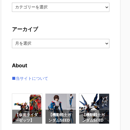
カ
テ
ゴ
リ
アーカイブ
ー
ア
ー
カ
イ
About
ブ
■当サイトについて
要塞
【仮面ライダ
【機動戦士ガ
【機動戦士ガ
【攻殻
】オ
ーゼッツ】
ンダムSEED
ンダムSEED
隊】RO
オ
『装動 仮面ラ
DESTINY】
DESTINY】G
魂『フ