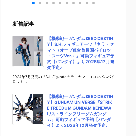
キリ
イダーゼッツ
S.H.フィギュ
UNDAM UNI
マ』THE
 バ
AGT5 Feat.
アーツ『キ
VERSE『ST
OST IN
th
装動 仮面ライ
ラ・ヤマト
RIKE FREED
SHELL
変形
ダーガッチャ
（オーブ連合
OM GUNDA
ィギュ
新着記事
ア予
ード』食玩フ
首長国パイロ
M RENEWA
【バン
ダ
ィギュア予約
ットスーツVe
L/ストライク
より202
02
【バンダイ】
r.）』可動フ
フリーダムガ
月発売予
【機動戦士ガンダムSEED DESTIN
売予
より2026年8
ィギュア予約
ンダム』可動
Y】S.H.フィギュアーツ『キラ・ヤ
月3日発売♪
【バンダイ】
フィギュア予
マト（オーブ連合首長国パイロッ
より2026年1
約【バンダ
トスーツVer.）』可動フィギュア予
2月発売予定♪
イ】より202
約【バンダイ】より2026年12月発
6年12月発売
売予定♪
予定♪
2024年7月発売の『S.H.Figuarts キラ・ヤマト（コンパスパイ
ロット ...
【機動戦士ガンダムSEED DESTIN
Y】GUNDAM UNIVERSE『STRIK
E FREEDOM GUNDAM RENEWA
L/ストライクフリーダムガンダ
ム』可動フィギュア予約【バンダ
イ】より2026年12月発売予定♪