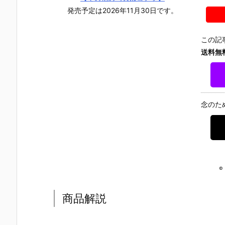
UNDAM UNI
マ』THE GH
『草薙素子』
ィ 2.0』可動
発売予定は2026年11月30日です。
VERSE『ST
OST IN THE
THE GHOST
フィギュア
RIKE FREED
SHELL 可動フ
IN THE SHEL
約【バンダ
OM GUNDA
ィギュア予約
L 可動フィギ
イ】より20
この記
M RENEWA
【バンダイ】
ュア予約【バ
7年1月発売
L/ストライク
より2027年1
ンダイ】より
定♪
送料無
フリーダムガ
月発売予定♪
2027年1月発
ンダム』可動
売予定♪
フィギュア予
約【バンダ
イ】より202
念のた
6年12月発売
予定♪
©
商品解説