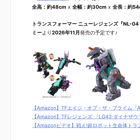
全高：約48cm
x
全幅：約30cm
x
全長：約54
トランスフォーマー ニューレジェンズ『NL-0
ミー
より
2026年11月
発売の予定です♪
【Amazon】TFエイジ・オブ・ザ・プライム『A
【Amazon】TFレジェンズ 『LG43 ダイ
【Amazonビデオ】戦え!超ロボット生命体トラン