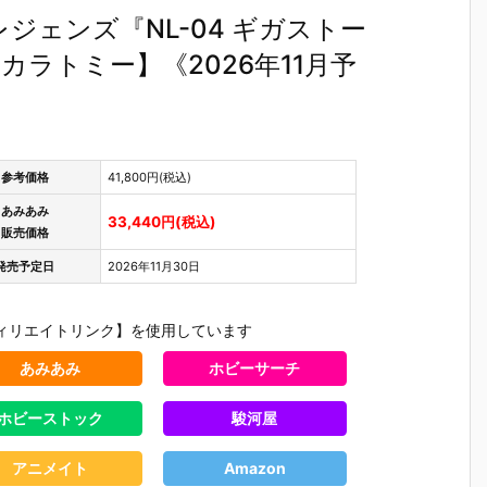
ジェンズ『NL-04 ギガストー
ラトミー】《2026年11月予
参考価格
41,800円(税込)
あみあみ
33,440円(税込)
販売価格
発売予定日
2026年11月30日
ィリエイトリンク】を使用しています
あみあみ
ホビーサーチ
ホビーストック
駿河屋
テ
【機動警察パ
【大鉄人17】
【超電磁ロボ
【超時空
魂
トレイバー E
超合金魂『G
コン・バトラ
マクロス
アニメイト
Amazon
テ
ZY】ROBOT
X-101S 大鉄
ーV】超合金
リジン・