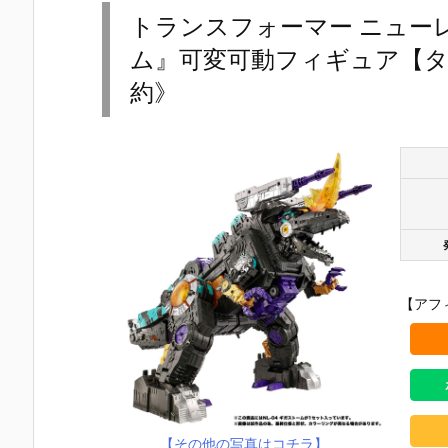
トランスフォーマー ニューレ
ム』可変可動フィギュア【タカ
約》
【アフ
【機動戦士ガ
【攻殻機動
【攻殻機動
【ハローキ
ンダムSEED
隊】ROBOT
隊】S.H.フィ
ィ】超合金
DESTINY】G
魂『フチコ
ギュアーツ
『ハローキ
【その他の写真はコチラ】