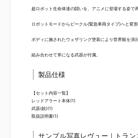
UNDAM UNI
マ』THE GH
『草薙素子』
ィ 2.0』可動
VERSE『ST
OST IN THE
THE GHOST
フィギュア
超ロボット生命体達の闘いを、アニメに登場する姿で
RIKE FREED
SHELL 可動フ
IN THE SHEL
約【バンダ
OM GUNDA
ィギュア予約
L 可動フィギ
イ】より20
ロボットモードからビークル(緊急車両タイプ)へと変
M RENEWA
【バンダイ】
ュア予約【バ
7年1月発売
L/ストライク
より2027年1
ンダイ】より
定♪
フリーダムガ
月発売予定♪
2027年1月発
ボディに施されたウェザリング塗装により世界観を演
ンダム』可動
売予定♪
フィギュア予
約【バンダ
組み合わせて斧になる武器が付属。
イ】より202
6年12月発売
予定♪
製品仕様
【セット内容一覧】
レッドアラート本体(1)
武器(銃)(1)
取扱説明書(1)
サンプル写真レヴュー｜トラン