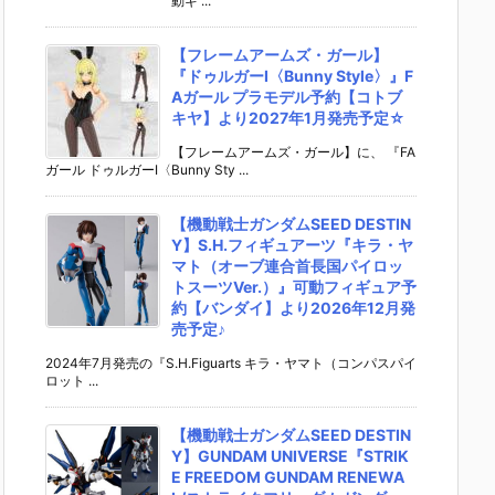
動ギ ...
【フレームアームズ・ガール】
『ドゥルガーI〈Bunny Style〉』F
Aガール プラモデル予約【コトブ
キヤ】より2027年1月発売予定☆
【フレームアームズ・ガール】に、 『FA
ガール ドゥルガーI〈Bunny Sty ...
【機動戦士ガンダムSEED DESTIN
Y】S.H.フィギュアーツ『キラ・ヤ
マト（オーブ連合首長国パイロッ
トスーツVer.）』可動フィギュア予
約【バンダイ】より2026年12月発
売予定♪
2024年7月発売の『S.H.Figuarts キラ・ヤマト（コンパスパイ
ロット ...
【機動戦士ガンダムSEED DESTIN
Y】GUNDAM UNIVERSE『STRIK
E FREEDOM GUNDAM RENEWA