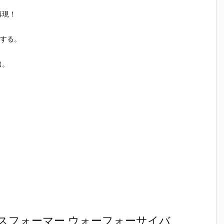
魂『イングラ
人17＆ワンエ
魂『GX-121
ブ・バル
予
ム・プラス
イト グラビト
コン・バトラ
ー『VF-1J
再現！
（AV-98Plu
ンBOX』可動
ーV6』変形
ルキリー45
2
s）2号機』可
フィギュア予
合体フィギュ
Anniv.』
形する。
予
動フィギュア
約【バンダ
ア予約【バン
フィギュ
予約【バンダ
イ】より202
ダイ】より20
約【バン
イ】より202
7年3月発売予
27年2月発売
イ】より2
出。
7年1月発売予
定♪
予定♪
7年1月発
定♪
定♪
スフォーマー ウォーフォーサイバ