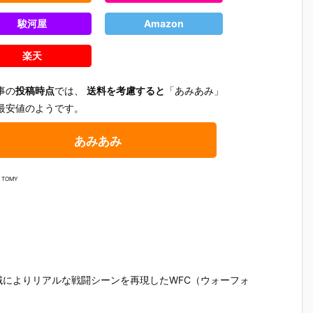
駿河屋
Amazon
楽天
事の
投稿時点
では、
送料を考慮すると
「あみあみ」
最安値のようです。
あみあみ
 TOMY
テ
【機動警察パ
【大鉄人17】
【超電磁ロボ
【超時空
によりリアルな戦闘シーンを再現したWFC（ウォーフォ
魂
トレイバー E
超合金魂『G
コン・バトラ
マクロス
テ
ZY】ROBOT
X-101S 大鉄
ーV】超合金
リジン・