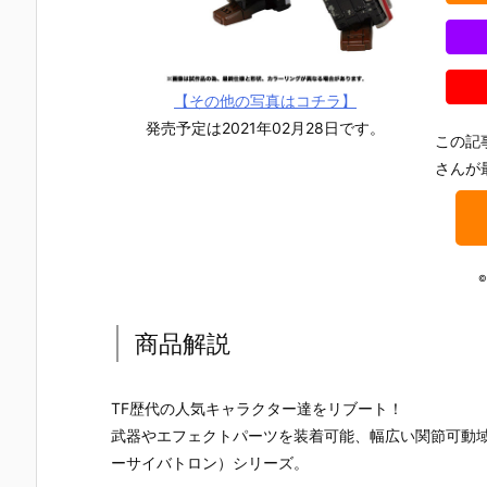
【その他の写真はコチラ】
発売予定は2021年02月28日です。
この記
さんが
©
商品解説
TF歴代の人気キャラクター達をリブート！
【機動戦士ガ
【攻殻機動
【攻殻機動
【ハローキ
武器やエフェクトパーツを装着可能、幅広い関節可動域
ンダムSEED
隊】ROBOT
隊】S.H.フィ
ィ】超合金
ーサイバトロン）シリーズ。
DESTINY】G
魂『フチコ
ギュアーツ
『ハローキ