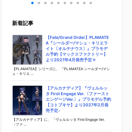
キリ
イダーゼッツ
S.H.フィギュ
UNDAM UNI
マ』THE
 バ
AGT5 Feat.
アーツ『キ
VERSE『ST
OST IN
th
装動 仮面ライ
ラ・ヤマト
RIKE FREED
SHELL
変形
ダーガッチャ
（オーブ連合
OM GUNDA
ィギュ
新着記事
ア予
ード』食玩フ
首長国パイロ
M RENEWA
【バン
ダ
ィギュア予約
ットスーツVe
L/ストライク
より202
02
【バンダイ】
r.）』可動フ
フリーダムガ
月発売予
【Fate/Grand Order】PLAMATE
売予
より2026年8
ィギュア予約
ンダム』可動
A『シールダー/マシュ・キリエラ
月3日発売♪
【バンダイ】
フィギュア予
イト〔オルテナウス〕』プラモデ
より2026年1
約【バンダ
ル予約【マックスファクトリー】
2月発売予定♪
イ】より202
より2027年4月発売予定☆
6年12月発売
予定♪
【PLAMATEA】シリーズに、 『PLAMATEA シールダー/マシ
ュ・キリエ ...
【アルカナディア】『ヴェルルッ
タ First Engage Ver.〈ファースト
エンゲージVer.〉』プラモデル予約
【コトブキヤ】より2027年2月発
売予定♪
【アルカナディア】に、 「ヴェルルッタ First Engage Ver.
〈ファ ...