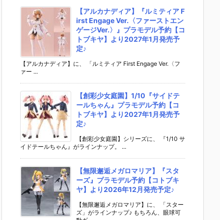
【アルカナディア】『ルミティア F
irst Engage Ver.〈ファーストエン
ゲージVer.〉』プラモデル予約【コ
トブキヤ】より2027年1月発売予
定♪
【アルカナディア】に、 「ルミティア First Engage Ver.〈フ
ァー ...
【創彩少女庭園】1/10『サイドテ
ールちゃん』プラモデル予約【コ
トブキヤ】より2027年1月発売予
定♪
【創彩少女庭園】シリーズに、 『1/10 サ
イドテールちゃん』がラインナップ。 ...
【無限邂逅メガロマリア】『スタ
ーズ』プラモデル予約【コトブキ
ヤ】より2026年12月発売予定♪
【無限邂逅メガロマリア】に、 「スター
ズ」がラインナップ♪ もちろん、眼球可