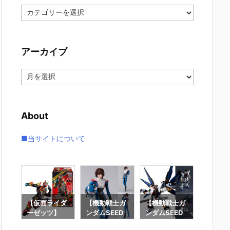
カ
テ
ゴ
リ
アーカイブ
ー
ア
ー
カ
イ
About
ブ
■当サイトについて
要塞
【仮面ライダ
【機動戦士ガ
【機動戦士ガ
【攻殻
】オ
ーゼッツ】
ンダムSEED
ンダムSEED
隊】RO
オ
『装動 仮面ラ
DESTINY】
DESTINY】G
魂『フ