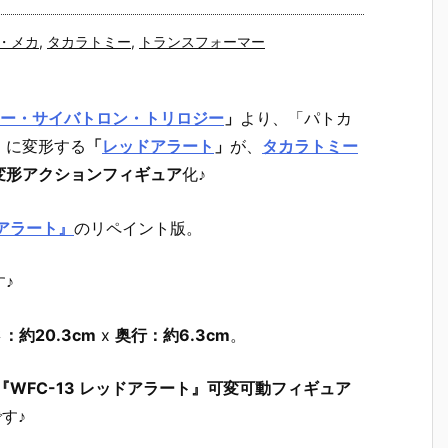
・メカ
,
タカラトミー
,
トランスフォーマー
ォー・サイバトロン・トリロジー
」
より、「パトカ
」に変形する
「
レッドアラート
」
が、
タカラトミー
変形アクションフィギュア
化♪
ドアラート』
のリペイント版。
♪
：約20.3cm
x
奥行：約6.3cm
。
WFC-13 レッドアラート』可変可動フィギュア
す♪