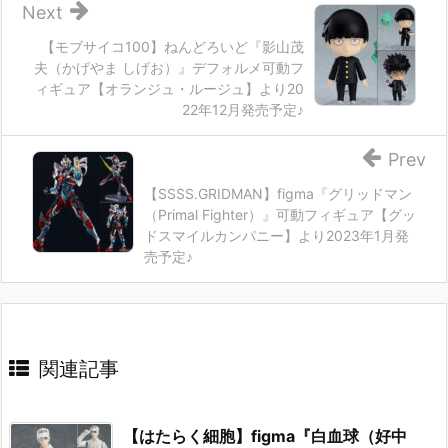
Next
【モブサイコ100】ねんどろいど『影山茂
夫（かげやま しげお）』デフォルメ可動フ
ィギュア【オランジュ・ルージュ】より20
22年12月発売予定♪
Prev
【SSSS.GRIDMAN】figma『グリッドマン
（Primal Fighter）』可動フィギュア【グッ
ドスマイルカンパニー】より2023年1月発
売予定♪
関連記事
【はたらく細胞】figma『白血球（好中