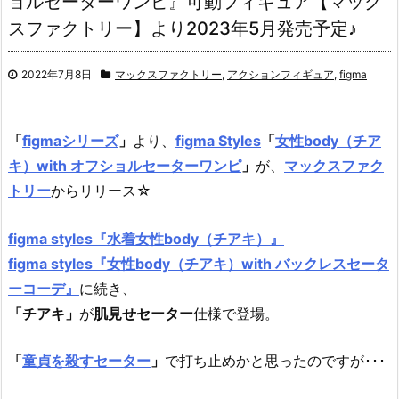
ョルセーターワンピ』可動フィギュア【マック
スファクトリー】より2023年5月発売予定♪
2022年7月8日
マックスファクトリー
,
アクションフィギュア
,
figma
「
figmaシリーズ
」
より、
figma Styles
「
女性body（チア
キ）with オフショルセーターワンピ
」
が、
マックスファク
トリー
からリリース☆
figma styles『水着女性body（チアキ）』
figma styles『女性body（チアキ）with バックレスセータ
ーコーデ』
に続き、
「チアキ」
が
肌見せセーター
仕様で登場。
「
童貞を殺すセーター
」
で打ち止めかと思ったのですが･･･