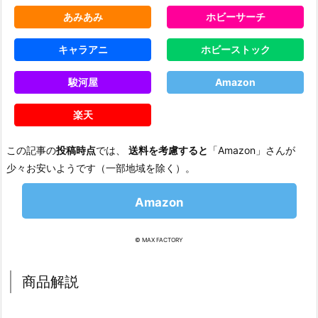
あみあみ
ホビーサーチ
キャラアニ
ホビーストック
駿河屋
Amazon
楽天
この記事の
投稿時点
では、
送料を考慮すると
「Amazon」さんが
少々お安いようです（一部地域を除く）。
Amazon
© MAX FACTORY
商品解説