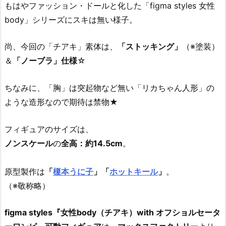
もはやファッション・ドールと化した「figma styles 女性
body」シリーズにスキは無い様子。
尚、今回の「チアキ」素体は、
「ストッキング」
（※塗装）
＆
「ノーブラ」仕様
☆
ちなみに、「胸」は突起物など無い「リカちゃん人形」の
ような造形なので期待は禁物★
フィギュアのサイズは、
ノンスケール
の
全高：約14.5cm
。
原型製作は
「
榎本うに子
」「
ホットキール
」
。
（※敬称略）
figma styles『女性body（チアキ）with オフショルセータ