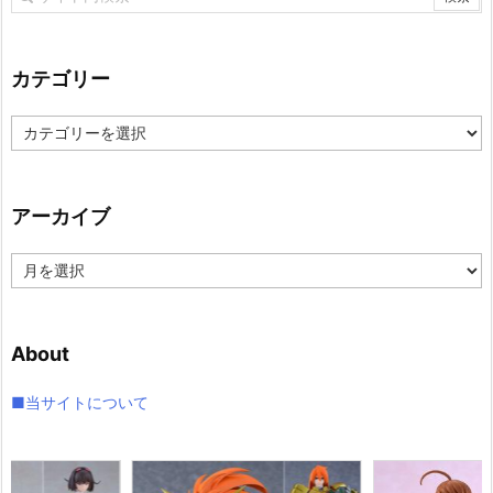
カテゴリー
カ
テ
ゴ
リ
アーカイブ
ー
ア
ー
カ
イ
About
ブ
■当サイトについて