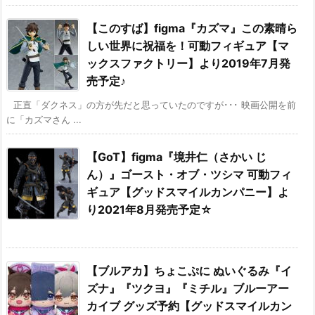
【このすば】figma『カズマ』この素晴ら
しい世界に祝福を！可動フィギュア【マ
ックスファクトリー】より2019年7月発
売予定♪
正直「ダクネス」の方が先だと思っていたのですが･･･ 映画公開を前
に「カズマさん ...
【GoT】figma『境井仁（さかい じ
ん）』ゴースト・オブ・ツシマ 可動フィ
ギュア【グッドスマイルカンパニー】よ
り2021年8月発売予定☆
【ブルアカ】ちょこぷに ぬいぐるみ『イ
ズナ』『ツクヨ』『ミチル』ブルーアー
カイブ グッズ予約【グッドスマイルカン