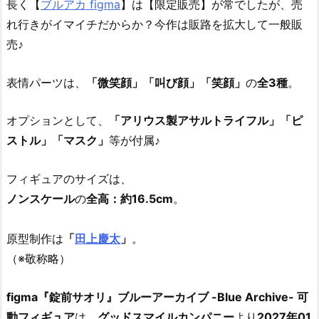
長く【
ブルアカ figma
】は【限定販売】が常でしたが、売
れ行きがイマイチだからか？今作は販路を拡大して一般販
売♪
表情パーツは、
「微笑顔」「叫び顔」「笑顔」
の
全3種
。
オプションとして、
「アリウス製アサルトライフル」「ピ
ストル」「マスク」
等が付属♪
フィギュアのサイズは、
ノンスケール
の
全高：約16.5cm
。
原型制作は
「
田上慶太
」
。
（※敬称略）
figma『錠前サオリ』ブルーアーカイブ -Blue Archive- 可
動フィギュア
は、
グッドスマイルカンパニー
より
2027年01