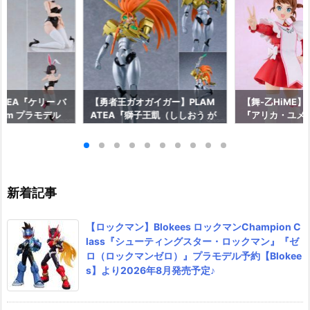
ATEA『ケリー バ
【勇者王ガオガイガー】PLAM
【舞-乙HiME】P
itom プラモデル
ATEA『獅子王凱（ししおう が
『アリカ・ユメ
スマイルカンパニ
い）』プラモデル予約【グッド
ル予約【グッド
7年2月発売予定♪
スマイルカンパニー】より202
ニー】より202
7年4月発売予定♪
♪
新着記事
【ロックマン】Blokees ロックマンChampion C
lass『シューティングスター・ロックマン』『ゼ
ロ（ロックマンゼロ）』プラモデル予約【Blokee
s】より2026年8月発売予定♪