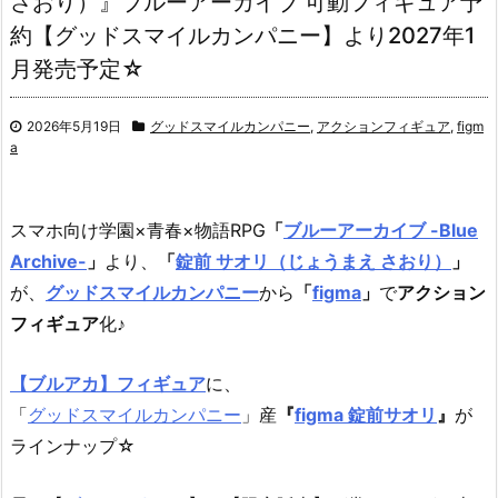
さおり）』ブルーアーカイブ 可動フィギュア予
約【グッドスマイルカンパニー】より2027年1
月発売予定☆
2026年5月19日
グッドスマイルカンパニー
,
アクションフィギュア
,
figm
a
スマホ向け学園×青春×物語RPG
「
ブルーアーカイブ -Blue
Archive-
」
より、
「
錠前 サオリ（じょうまえ さおり）
」
が、
グッドスマイルカンパニー
から
「
figma
」
で
アクション
フィギュア
化♪
【ブルアカ】フィギュア
に、
「
グッドスマイルカンパニー
」産
『
figma 錠前サオリ
』
が
ラインナップ☆