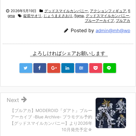
2026年5月19日
グッドスマイルカンパニー
,
アクションフィギュア
,
fi
gma
錠前サオリ
,
じょうまえさおり
,
figma
,
グッドスマイルカンパニー
,
ブルーアーカイブ
,
ブルアカ
Posted by
admin@mh@wp
よろしければシェアお願いします
B!
Next
【ブルアカ】MODEROID『ダアト』ブルー
アーカイブ -Blue Archive- プラモデル予約
【グッドスマイルカンパニー】より2026年
10月発売予定☆