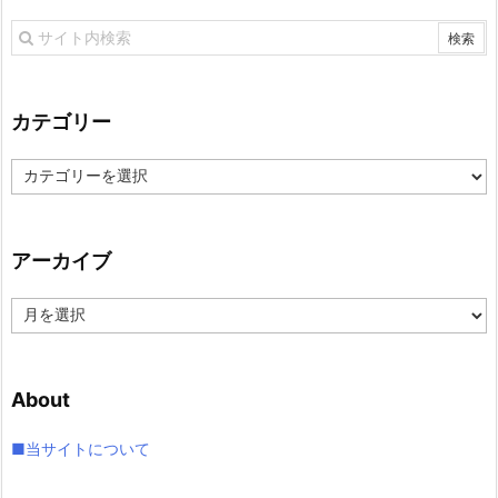
カテゴリー
カ
テ
ゴ
リ
アーカイブ
ー
ア
ー
カ
イ
About
ブ
■当サイトについて