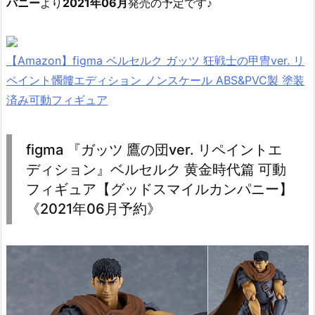
パニー
より
2021年06月
発売の予定です♪
【Amazon】figma ベルセルク ガッツ 狂戦士の甲冑ver. リ
ペイント髑髏エディション ノンスケール ABS&PVC製 塗装
済み可動フィギュア
figma 『ガッツ 鷹の団ver. リペイントエ
ディション』ベルセルク 黄金時代篇 可動
フィギュア【グッドスマイルカンパニー】
《2021年06月予約》