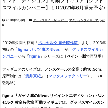
イントエディション』可動フィギュア【グッド
スマイルカンパニー】より2021年6月発売予定♪
2020年10月6日
グッドスマイルカンパニー
,
アクションフィギュア
,
figm
a
2012年公開の映画
「
ベルセルク 黄金時代篇
」
より、
2013年
初販の
「
figma ガッツ 鷹の団ver.
」
が、
グッドスマイルカ
ンパニー
から
「
figma
」
シリーズに
リペイント版
で再登場♪
フィギュアのサイズは、
ノンスケール
の
全高：約16.5cm
。
原型制作は
「
浅井真紀
」（
マックスファクトリー
）
。 （※
敬称略）
figma 『ガッツ 鷹の団ver. リペイントエディション』ベル
セルク 黄金時代篇 可動フィギュア
は、
グッドスマイルカン