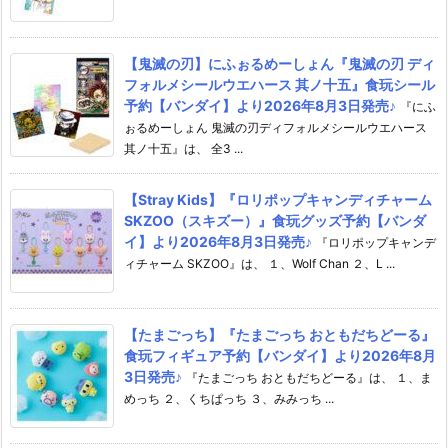
【鬼滅の刃】にふぉるめーしょん『鬼滅の刃 ディ
フォルメシールウエハース 其ノ十五』食玩シール
予約【バンダイ】より2026年8月3日発売♪
『にふ
ぉるめーしょん 鬼滅の刃ディフォルメシールウエハース
其ノ十五』は、 全3 ...
【Stray Kids】『ロリポップキャンディチャーム
SKZOO（スキズー）』食玩グッズ予約【バンダ
イ】より2026年8月3日発売♪
『ロリポップキャンデ
ィチャーム SKZOO』は、 １、Wolf Chan ２、L ...
【たまごっち】『たまごっち おともだちどーる』
食玩フィギュア予約【バンダイ】より2026年8月
3日発売♪
『たまごっち おともだちどーる』は、 １、ま
めっち ２、くちぱっち ３、みみっち ...