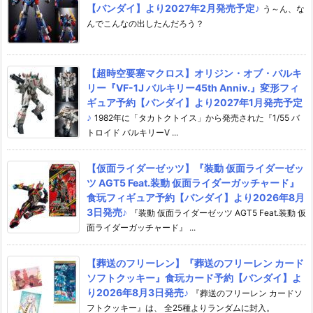
【バンダイ】より2027年2月発売予定♪
う～ん、な
んでこんなの出したんだろう？
【超時空要塞マクロス】オリジン・オブ・バルキ
リー『VF-1J バルキリー45th Anniv.』変形フィ
ギュア予約【バンダイ】より2027年1月発売予定
♪
1982年に「タカトクトイス」から発売された『1/55 バ
トロイド バルキリーV ...
【仮面ライダーゼッツ】『装動 仮面ライダーゼッ
ツ AGT5 Feat.装動 仮面ライダーガッチャード』
食玩フィギュア予約【バンダイ】より2026年8月
3日発売♪
『装動 仮面ライダーゼッツ AGT5 Feat.装動 仮
面ライダーガッチャード』 ...
【葬送のフリーレン】『葬送のフリーレン カード
ソフトクッキー』食玩カード予約【バンダイ】よ
り2026年8月3日発売♪
『葬送のフリーレン カードソ
フトクッキー』は、 全25種よりランダムに封入。