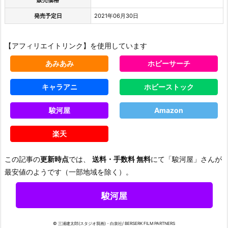
発売予定日
2021年06月30日
【アフィリエイトリンク】を使用しています
あみあみ
ホビーサーチ
キャラアニ
ホビーストック
駿河屋
Amazon
楽天
この記事の
更新時点
では、
送料・手数料 無料
にて「駿河屋」さんが
最安値のようです（一部地域を除く）。
駿河屋
© 三浦建太郎(スタジオ我画)・白泉社/ BERSERK FILM PARTNERS