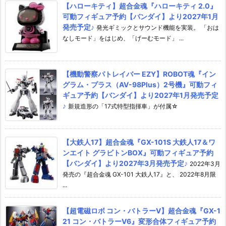
【ハローキティ】超合金魂『ハローキティ 2.0』
可動フィギュア予約【バンダイ】より2027年1月
発売予定♪
発光ギミックとサウンド機能を実装。 「おは
なしモード」をはじめ、「げーむモード」 ...
【機動警察パトレイバー EZY】ROBOT魂『イン
グラム・プラス（AV-98Plus）2号機』可動フィ
ギュア予約【バンダイ】より2027年1月発売予定
♪
新規造形の「17式特型指揮車」が付属☆
【大鉄人17】超合金魂『GX-101S 大鉄人17＆ワ
ンエイト グラビトンBOX』可動フィギュア予約
【バンダイ】より2027年3月発売予定♪
2022年3月
発売の『超合金魂 GX-101 大鉄人17』と、 2022年8月限
...
【超電磁ロボ コン・バトラーV】超合金魂『GX-1
21 コン・バトラーV6』変形合体フィギュア予約