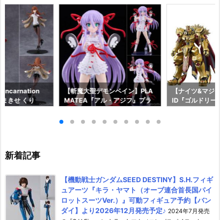
ncarnation
【斬魔大聖デモンベイン】PLA
【ナイツ&マジッ
まきせ くり
MATEA『アル・アジフ』プラ
ID『ゴルドリー
;GATE プラモデ
モデル予約【グッドスマイルカ
『ジルバティー
ドスマイルカンパ
ンパニー】より2027年4月発売
ラモデル予約【
26年12月発売予
予定☆
カンパニー】より
売予定♪
新着記事
【機動戦士ガンダムSEED DESTINY】S.H.フィギ
ュアーツ『キラ・ヤマト（オーブ連合首長国パイ
ロットスーツVer.）』可動フィギュア予約【バン
ダイ】より2026年12月発売予定♪
2024年7月発売