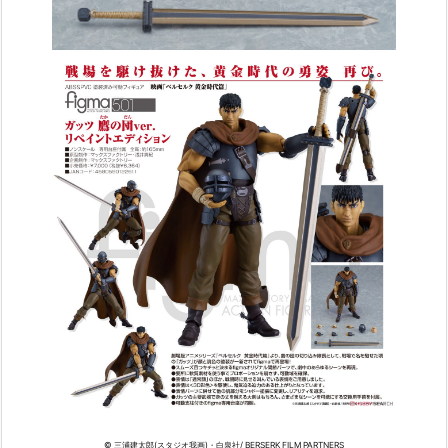
© 三浦建太郎(スタジオ我画)・白泉社/ BERSERK FILM PARTNERS