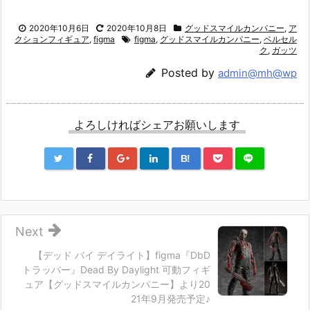
2020年10月6日
2020年10月8日
グッドスマイルカンパニー
,
ア
クションフィギュア
,
figma
figma
,
グッドスマイルカンパニー
,
ベルセル
ク
,
ガッツ
Posted by
admin@mh@wp
よろしければシェアお願いします
B!
Next
【デッド バイ デイライト】figma『DbD
トラッパー』Dead By Daylight 可動フィギ
ュア【グッドスマイルカンパニー】より20
21年9月発売予定♪