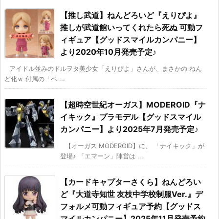
【推し武道】ねんどろいど『えりぴよ』
推しが武道館いってくれたら死ぬ 可動フ
ィギュア【グッドスマイルカンパニー】
より2020年10月発売予定♪
アイドル並みのドルヲタ美少女「えりぴよ」さんが、まさかの ねん
ど化ｗ 付属の「ペ ...
【超時空世紀オーガス】MODEROID『ナ
イキック』プラモデル【グッドスマイル
カンパニー】より2025年7月発売予定♪
【オーガス MODEROID】に、 「ナイキック」が
登場♪ 「エマーン」陣営は ...
【カードキャプターさくら】ねんどろい
ど『大道寺知世 友枝中学校制服Ver.』デ
フォルメ可動フィギュア予約【グッドス
マイルカンパニー】2025年11月発売予約