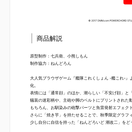
© 2017 DMM.com POWERCHORD STUDIO
商品解説
原型制作：七兵衛、小熊しもん
制作協力：ねんどろん
大人気ブラウザゲーム『艦隊これくしょん -艦これ-』
化。
表情には「通常顔」のほか、潮らしい「不安げ顔」と
艤装の迷彩柄や、主砲や脚のベルトにプリントされた
もちろん、お馴染みの砲撃パーツと魚雷発射エフェク
さらに「焼き芋」を持たせることで、秋季限定グラフ
【ナイツ&マ
【東島丹三郎
【初音ミク】
【メガニケ
ジック】MOD
は仮面ライダ
PLAMATEA
1/12『レッ
少し自分に自信を持った「ねんどろいど 潮改二」をど
EROID『ゴル
ーになりた
『初音ミク』
フード ナン