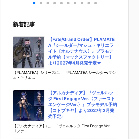
ーカ
栖（まきせ く
『アル・アジ
ドリーオ（金
い】fig
フィ
りす）』STEI
フ』プラモデ
獅子）』『ジ
『岡田
約
NS;GATE プ
ル予約【グッ
ルバティーガ
（電波
スマ
ラモデル予約
ドスマイルカ
（銀虎）』プ
ックルV
新着記事
パニ
【グッドスマ
ンパニー】よ
ラモデル予約
r.）』
02
イルカンパニ
り2027年4月
【グッドスマ
ィギュ
売予
ー】より202
発売予定☆
イルカンパニ
【グッ
【Fate/Grand Order】PLAMATE
6年12月発売
ー】より202
イルカ
A『シールダー/マシュ・キリエラ
予定♪
7年1月発売予
ー】202
イト〔オルテナウス〕』プラモデ
定♪
月発売予
ル予約【マックスファクトリー】
より2027年4月発売予定☆
【PLAMATEA】シリーズに、 『PLAMATEA シールダー/マシ
ュ・キリエ ...
【アルカナディア】『ヴェルルッ
タ First Engage Ver.〈ファースト
エンゲージVer.〉』プラモデル予約
【コトブキヤ】より2027年2月発
売予定♪
【アルカナディア】に、 「ヴェルルッタ First Engage Ver.
〈ファ ...