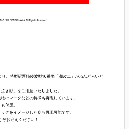
 / C2 / KADOKAWA All Rights Reserved.
より、特型駆逐艦綾波型10番艦「潮改二」がねんどろいど
「泣き顔」をご用意いたしました。
動物のマークなどの特徴も再現しています。
トも付属。
ィックをイメージした姿も再現可能です。
】
【ヱヴァンゲ
【ゴジラvsメ
【DF】PLAM
【ブルアカ
ド
リヲン新劇場
カゴジラ】M
ATEA『ケリ
igma『シ
うぞお迎えください！
セ
版】MODER
ODEROID
ー バニーVe
コ＊テラ