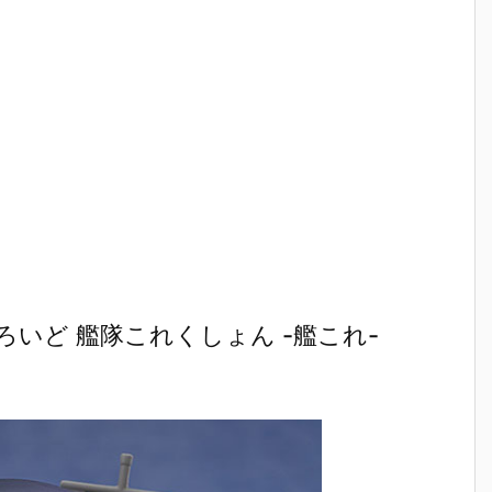
』
OID『エヴァ
『スーパーメ
r.』saitom プ
ブルーア
：
ンゲリオン第
カゴジラ』プ
ラモデル予約
イブ 可動
フ
13号機』プラ
ラモデル予約
【グッドスマ
ギュア予
約
モデル予約
【グッドスマ
イルカンパニ
【グッド
【グッドスマ
イルカンパニ
ー】より202
イルカン
イルカンパニ
ー】より202
7年2月発売予
ー】より2
2
ー】より202
7年3月発売予
定♪
7年4月発
7年1月発売予
定♪
定☆
定♪
いど 艦隊これくしょん -艦これ-