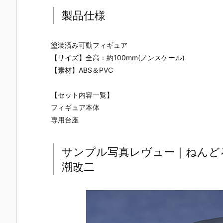
ドリーオ（金
い】figma
キャラクタ
ンスレッド
獅子）』『ジ
『岡田ユリコ
ー・ボーカ
勝利の女神
製品仕様
ルバティーガ
（電波人間タ
ル・シリーズ
NIKKE 可動
（銀虎）』プ
ックルVe
01 プラモデル
ィギュア予
ラモデル予約
r.）』可動フ
予約【グッド
【あみあみ×
塗装済み可動フィギュア
【グッドスマ
ィギュア予約
スマイルカン
蝸之殼Snail
【サイズ】全高：約100mm(ノンスケール)
イルカンパニ
【グッドスマ
パニー】より
Shell】より
ー】より202
イルカンパニ
2027年1月発
027年6月発
【素材】ABS＆PVC
7年1月発売予
ー】2027年5
売予定♪
売予定☆
定♪
月発売予定♪
【セット内容一覧】
フィギュア本体
専用台座
サンプル写真レヴュー｜ねんどろ
潮改二