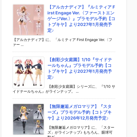
【アルカナディア】『ルミティア F
irst Engage Ver.〈ファーストエン
ゲージVer.〉』プラモデル予約【コ
トブキヤ】より2027年1月発売予
定♪
【アルカナディア】に、 「ルミティア First Engage Ver.〈フ
ァー ...
【創彩少女庭園】1/10『サイドテ
ールちゃん』プラモデル予約【コ
トブキヤ】より2027年1月発売予
定♪
【創彩少女庭園】シリーズに、 『1/10 サ
イドテールちゃん』がラインナップ。 ...
【無限邂逅メガロマリア】『スタ
ーズ』プラモデル予約【コトブキ
ヤ】より2026年12月発売予定♪
【無限邂逅メガロマリア】に、 「スター
ズ」がラインナップ♪ もちろん、眼球可