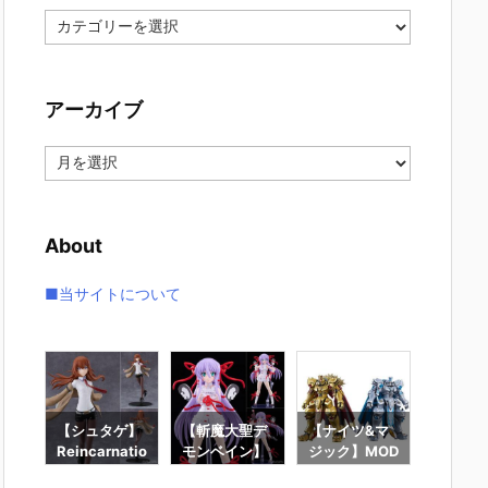
カ
テ
ゴ
リ
アーカイブ
ー
ア
ー
カ
イ
About
ブ
■当サイトについて
】f
【シュタゲ】
【斬魔大聖デ
【ナイツ&マ
【東島
ロ
Reincarnatio
モンベイン】
ジック】MOD
は仮面
ー』
n『牧瀬紅莉
PLAMATEA
EROID『ゴル
ーにな