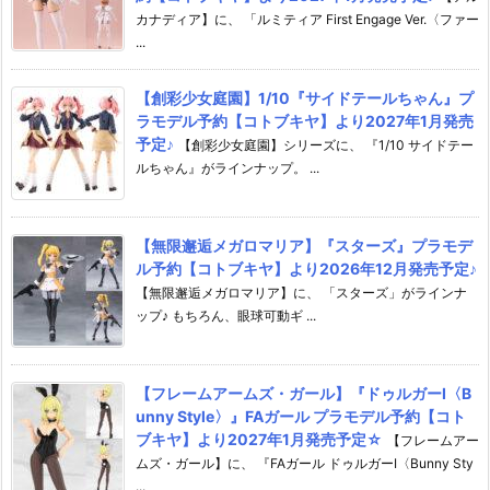
カナディア】に、 「ルミティア First Engage Ver.〈ファー
...
【創彩少女庭園】1/10『サイドテールちゃん』プ
ラモデル予約【コトブキヤ】より2027年1月発売
予定♪
【創彩少女庭園】シリーズに、 『1/10 サイドテー
ルちゃん』がラインナップ。 ...
【無限邂逅メガロマリア】『スターズ』プラモデ
ル予約【コトブキヤ】より2026年12月発売予定♪
【無限邂逅メガロマリア】に、 「スターズ」がラインナ
ップ♪ もちろん、眼球可動ギ ...
【フレームアームズ・ガール】『ドゥルガーI〈B
unny Style〉』FAガール プラモデル予約【コト
ブキヤ】より2027年1月発売予定☆
【フレームアー
ムズ・ガール】に、 『FAガール ドゥルガーI〈Bunny Sty
...