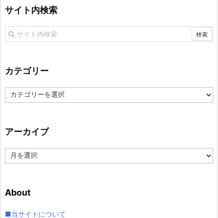
サイト内検索
カテゴリー
カ
テ
ゴ
リ
アーカイブ
ー
ア
ー
カ
イ
About
ブ
■当サイトについて