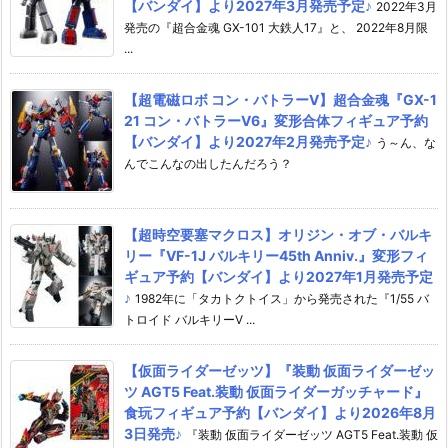
【バンダイ】より2027年3月発売予定♪
2022年3月
発売の『超合金魂 GX-101 大鉄人17』と、 2022年8月限
...
【超電磁ロボ コン・バトラーV】超合金魂『GX-1
21 コン・バトラーV6』変形合体フィギュア予約
【バンダイ】より2027年2月発売予定♪
う～ん、な
んでこんなの出したんだろう？
【超時空要塞マクロス】オリジン・オブ・バルキ
リー『VF-1J バルキリー45th Anniv.』変形フィ
ギュア予約【バンダイ】より2027年1月発売予定
♪
1982年に「タカトクトイス」から発売された『1/55 バ
トロイド バルキリーV ...
【仮面ライダーゼッツ】『装動 仮面ライダーゼッ
ツ AGT5 Feat.装動 仮面ライダーガッチャード』
食玩フィギュア予約【バンダイ】より2026年8月
3日発売♪
『装動 仮面ライダーゼッツ AGT5 Feat.装動 仮