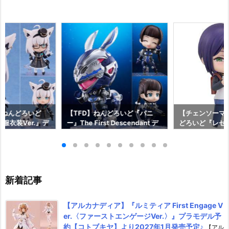
】ねんどろいど
【TFD】ねんどろいど『バニ
【チェンソーマ
服衣装Ver.』デ
ー』The First Descendant デ
どろいど『レゼ 私
フィギュア予約
フォルメ可動フィギュア予約
っく』デフォル
イルカンパニー】
【マックスファクトリー】より
ア予約【グッド
2月発売予定☆
2027年1月発売予定♪
ニー】より202
♪
新着記事
【アルカナディア】『ルミティア First Engage V
er.〈ファーストエンゲージVer.〉』プラモデル予
約【コトブキヤ】より2027年1月発売予定♪
【アル