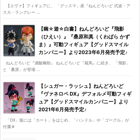
【エヴァ】フィギュアに、 「グッスマ」産『ねんどろいど 式波・ア
スカ・ラングレー ...
【幽☆遊☆白書】ねんどろいど『飛影
（ひえい）』『桑原和真（くわばら かず
ま）』可動フィギュア【グッドスマイル
カンパニー】より2023年6月発売予定♪
ねんどろいど『浦飯幽助』 ねんどろいど『蔵馬』に続き、 「飛影」
と「桑原」が登場 ...
【シュガー・ラッシュ】ねんどろいど
『ヴァネロペ DX』デフォルメ可動フィギ
ュア【グッドスマイルカンパニー】より
2021年6月発売予定♪
「DX」版には「カート」をはじめ、「ハンドル」や「ゴーグル」が
付属☆