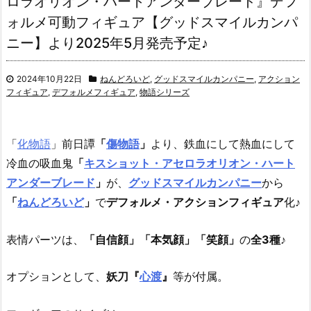
ロラオリオン・ハートアンダーブレード』デフ
ォルメ可動フィギュア【グッドスマイルカンパ
ニー】より2025年5月発売予定♪
2024年10月22日
ねんどろいど
,
グッドスマイルカンパニー
,
アクション
フィギュア
,
デフォルメフィギュア
,
物語シリーズ
「
化物語
」前日譚
「
傷物語
」
より、鉄血にして熱血にして
冷血の吸血鬼
「
キスショット・アセロラオリオン・ハート
アンダーブレード
」
が、
グッドスマイルカンパニー
から
「
ねんどろいど
」
で
デフォルメ・アクションフィギュア
化♪
表情パーツは、
「自信顔」「本気顔」「笑顔」
の
全3種
♪
オプションとして、
妖刀『
心渡
』
等が付属。