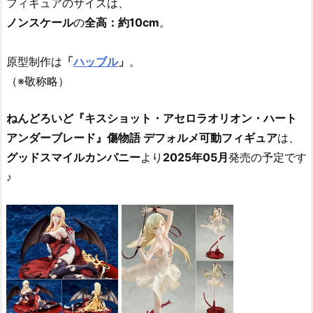
フィギュアのサイズは、
ノンスケール
の
全高：約10cm
。
原型制作は
「
ハッブル
」
。
（※敬称略）
ねんどろいど『キスショット・アセロラオリオン・ハート
アンダーブレード』傷物語 デフォルメ可動フィギュア
は、
グッドスマイルカンパニー
より
2025年05月
発売の予定です
♪