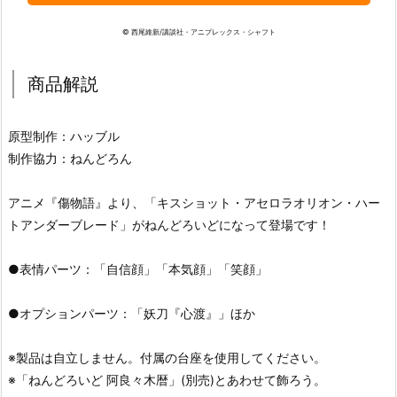
© 西尾維新/講談社・アニプレックス・シャフト
商品解説
原型制作：ハッブル
制作協力：ねんどろん
アニメ『傷物語』より、「キスショット・アセロラオリオン・ハー
トアンダーブレード」がねんどろいどになって登場です！
●表情パーツ：「自信顔」「本気顔」「笑顔」
●オプションパーツ：「妖刀『心渡』」ほか
※製品は自立しません。付属の台座を使用してください。
※「ねんどろいど 阿良々木暦」(別売)とあわせて飾ろう。