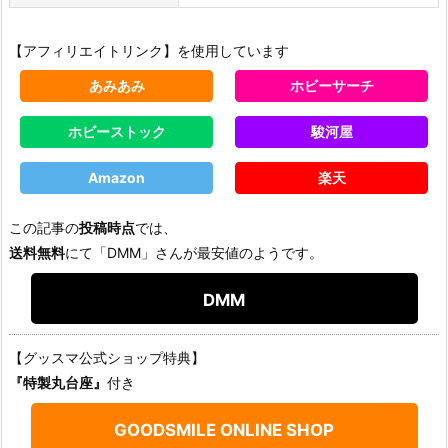
【アフィリエイトリンク】を使用しています
あみあみ
ホビーサーチ
ホビーストック
駿河屋
Amazon
楽天
この記事の
投稿時点
では、
送料無料
にて「DMM」さんが最安値のようです。
DMM
【グッスマ公式ショップ特典】
『特製丸台座』
付き
GOODSMILE ONLINE SHOP