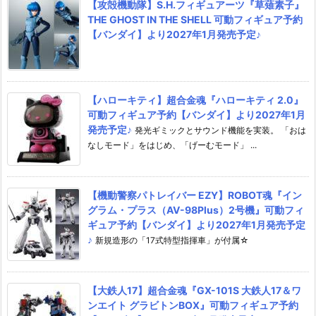
【攻殻機動隊】S.H.フィギュアーツ『草薙素子』
THE GHOST IN THE SHELL 可動フィギュア予約
【バンダイ】より2027年1月発売予定♪
【ハローキティ】超合金魂『ハローキティ 2.0』
可動フィギュア予約【バンダイ】より2027年1月
発売予定♪
発光ギミックとサウンド機能を実装。 「おは
なしモード」をはじめ、「げーむモード」 ...
【機動警察パトレイバー EZY】ROBOT魂『イン
グラム・プラス（AV-98Plus）2号機』可動フィ
ギュア予約【バンダイ】より2027年1月発売予定
♪
新規造形の「17式特型指揮車」が付属☆
【大鉄人17】超合金魂『GX-101S 大鉄人17＆ワ
ンエイト グラビトンBOX』可動フィギュア予約