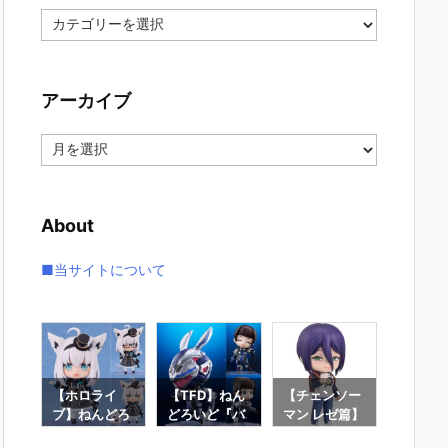
カ
テ
ゴ
リ
アーカイブ
ー
ア
ー
カ
イ
About
ブ
■当サイトについて
ん
【ホロライ
【TFD】ねん
【チェンソー
【Fate/
どろ
ブ】ねんどろ
どろいど『バ
マン レゼ篇】
d Orde
名唯
いど『白上フ
ニー』The Fi
ねんどろいど
んどろ