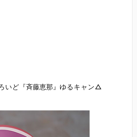
ろいど『斉藤恵那』ゆるキャン△