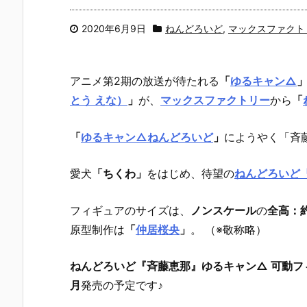
2020年6月9日
ねんどろいど
,
マックスファクト
アニメ第2期の放送が待たれる
「
ゆるキャン△
とう えな）
」
が、
マックスファクトリー
から
「
「
ゆるキャン△ねんどろいど
」
にようやく「斉
愛犬
「ちくわ」
をはじめ、待望の
ねんどろいど
フィギュアのサイズは、
ノンスケール
の
全高：約
原型制作は
「
仲居桜央
」
。 （※敬称略）
ねんどろいど『斉藤恵那』ゆるキャン△ 可動フ
月
発売の予定です♪