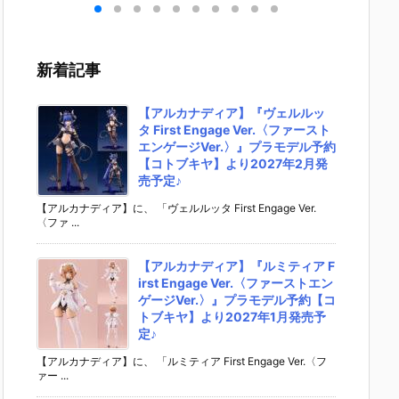
 ゆ
ブキ 洋服衣装
rst Descend
『レゼ 私服V
『バー
デフ
Ver.』デフォ
ant デフォル
er. べーしっ
ー/アル
動フ
ルメ可動フィ
メ可動フィギ
く』デフォル
ア・キ
予約
ギュア予約
ュア予約【マ
メ可動フィギ
ー』デ
新着記事
スマ
【グッドスマ
ックスファク
ュア予約【グ
メ可動
パニ
イルカンパニ
トリー】より
ッドスマイル
ュア予
02
ー】より202
2027年1月発
カンパニー】
ッドス
【アルカナディア】『ヴェルルッ
売予
6年2月発売予
売予定♪
より2026年8
カンパ
タ First Engage Ver.〈ファースト
定☆
月発売予定♪
2026
エンゲージVer.〉』プラモデル予約
売予定♪
【コトブキヤ】より2027年2月発
売予定♪
【アルカナディア】に、 「ヴェルルッタ First Engage Ver.
〈ファ ...
【アルカナディア】『ルミティア F
irst Engage Ver.〈ファーストエン
ゲージVer.〉』プラモデル予約【コ
トブキヤ】より2027年1月発売予
定♪
【アルカナディア】に、 「ルミティア First Engage Ver.〈フ
ァー ...