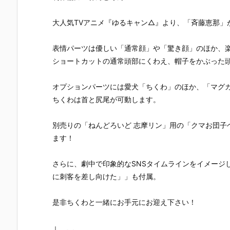
『レゼ 私服V
『バーサーカ
『アイギス2.
いせい セー
er. べーしっ
ー/アルトリ
0』デフォル
ー衣装Ver.
く』デフォル
ア・キャスタ
メ可動フィギ
デフォルメ
大人気TVアニメ『ゆるキャン△』より、「斉藤恵那」
メ可動フィギ
ー』デフォル
ュア予約【グ
動フィギュ
ュア予約【グ
メ可動フィギ
ッドスマイル
予約【グッ
表情パーツは優しい「通常顔」や「驚き顔」のほか、
ッドスマイル
ュア予約【グ
カンパニー】
スマイルカ
ショートカットの通常頭部にくわえ、帽子をかぶった
カンパニー】
ッドスマイル
より2026年5
パニー】よ
より2026年8
カンパニー】
月発売予定♪
2026年4月
月発売予定♪
2026年3月発
売予定☆
オプションパーツには愛犬「ちくわ」のほか、「マグ
売予定♪
ちくわは首と尻尾が可動します。
別売りの「ねんどろいど 志摩リン」用の「クマお団子
ます！
さらに、劇中で印象的なSNSタイムラインをイメージ
に刺客を差し向けた」」も付属。
是非ちくわと一緒にお手元にお迎え下さい！