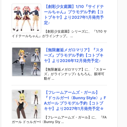
【創彩少女庭園】1/10『サイドテ
ールちゃん』プラモデル予約【コ
トブキヤ】より2027年1月発売予
定♪
【創彩少女庭園】シリーズに、 『1/10 サ
イドテールちゃん』がラインナップ。 ...
【無限邂逅メガロマリア】『スタ
ーズ』プラモデル予約【コトブキ
ヤ】より2026年12月発売予定♪
【無限邂逅メガロマリア】に、 「スター
ズ」がラインナップ♪ もちろん、眼球可
動ギ ...
【フレームアームズ・ガール】
『ドゥルガーI〈Bunny Style〉』F
Aガール プラモデル予約【コトブ
キヤ】より2027年1月発売予定☆
【フレームアームズ・ガール】に、 『FA
ガール ドゥルガーI〈Bunny Sty ...