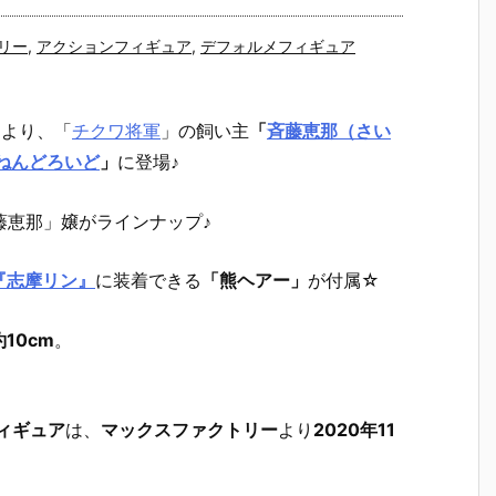
リー
,
アクションフィギュア
,
デフォルメフィギュア
」
より、「
チクワ将軍
」の飼い主
「
斉藤恵那（さい
ねんどろいど
」
に登場♪
藤恵那」嬢がラインナップ♪
『志摩リン』
に装着できる
「熊ヘアー」
が付属☆
10cm
。
ィギュア
は、
マックスファクトリー
より
2020年11