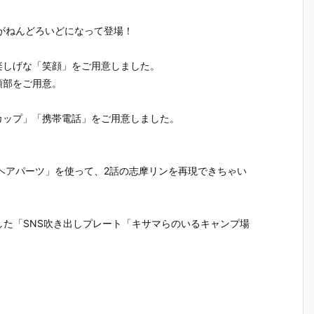
ラ
『レゼ』デフ
いど『式波・
いど『エヴァ
華（しいな
』
ォルメ可動フ
アスカ・ラン
ンゲリオン初
いか）』
可
ィギュア予約
グレー テスト
号機』デフォ
ォルメ可
がねんどろいどになって登場！
ア
【グッドスマ
スーツVer.』
ルメ可動フィ
ィギュア
ド
イルカンパニ
デフォルメ可
ギュア予約
【グッド
楽しげな「笑顔」をご用意しました。
ン
ー】より202
動フィギュア
【グッドスマ
イルカン
頭部をご用意。
り
6年6月発売予
予約【グッド
イルカンパニ
ー】より2
発
定☆
スマイルカン
ー】より202
6年2月発
パニー】より
6年5月発売予
定♪
カップ」「携帯電話」をご用意しました。
2025年11月
定♪
発売予定♪
ヘアパーツ」を使って、2話の志摩リンを再現できちゃい
した「SNS吹き出しプレート「キサマらのいるキャンプ場