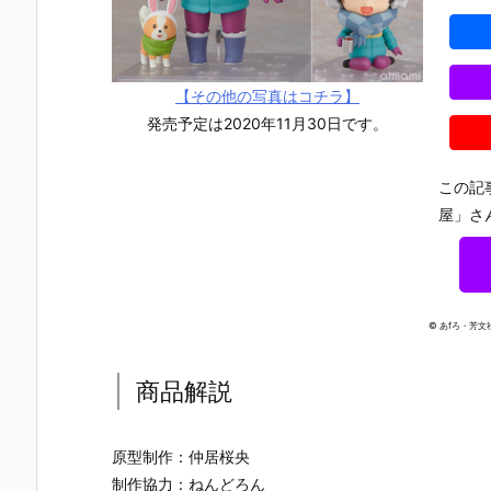
【その他の写真はコチラ】
発売予定は2020年11月30日です。
この記
屋」さ
© あfろ・芳
商品解説
【チェンソー
【Fate/Gran
【ペルソナ３
【ホロライ
マン レゼ篇】
d Order】ね
リロード】ね
ブ】ねんど
原型制作：仲居桜央
ねんどろいど
んどろいど
んどろいど
いど『星街
制作協力：ねんどろん