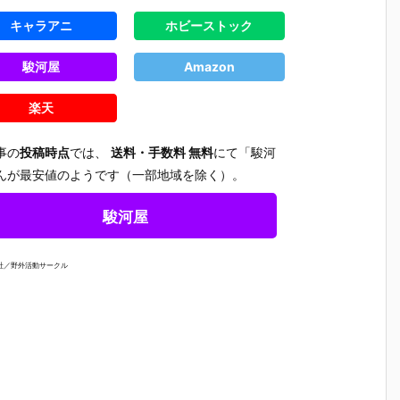
キャラアニ
ホビーストック
駿河屋
Amazon
楽天
事の
投稿時点
では、
送料・手数料 無料
にて「駿河
んが最安値のようです（一部地域を除く）。
駿河屋
文社／野外活動サークル
【チェンソー
【ヱヴァンゲ
【ヱヴァンゲ
【にじさ
ろ
マン レゼ篇】
リヲン新劇場
リヲン新劇場
じ】ねん
す
ねんどろいど
版】ねんどろ
版】ねんどろ
いど『椎