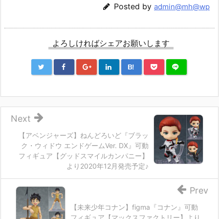
Posted by
admin@mh@wp
よろしければシェアお願いします
B!
Next
【アベンジャーズ】ねんどろいど『ブラッ
ク・ウィドウ エンドゲームVer. DX』可動
フィギュア【グッドスマイルカンパニー】
より2020年12月発売予定♪
Prev
【未来少年コナン】figma『コナン』可動
フィギュア【マックスファクトリー】より