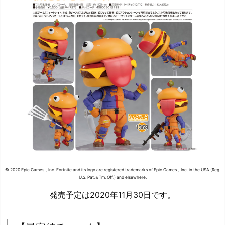
© 2020 Epic Games，Inc. Fortnite and its logo are registered trademarks of Epic Games，Inc. in the USA (Reg.
U.S. Pat.＆Tm. Off.) and elsewhere.
発売予定は2020年11月30日です。