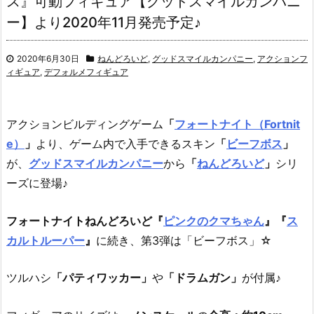
ス』可動フィギュア【グッドスマイルカンパニ
ー】より2020年11月発売予定♪
2020年6月30日
ねんどろいど
,
グッドスマイルカンパニー
,
アクションフ
ィギュア
,
デフォルメフィギュア
アクションビルディングゲーム
「
フォートナイト（Fortnit
e）
」
より、
ゲーム内で入手できるスキン
「
ビーフボス
」
が、
グッドスマイルカンパニー
から
「
ねんどろいど
」
シリ
ーズに登場♪
フォートナイトねんどろいど『
ピンクのクマちゃん
』『
ス
カルトルーパー
』
に続き、第3弾は「ビーフボス」☆
ツルハシ
「パティワッカー」
や
「ドラムガン」
が付属♪