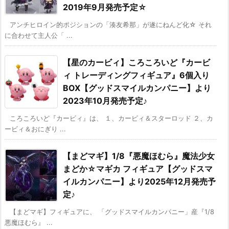
2019年9月発売予定☆
アンチヒロイン的ポジションの「湊友希那」が遂にねんど化☆ それ
に合わせて主人公「 ...
【星のカービィ】ころころいど『カービ
ィ トレーディングフィギュア』6個入り
BOX【グッドスマイルカンパニー】より
2023年10月発売予定♪
ころころいど『カービィ』は、 １、カービィ＆スターロッド ２、カ
ービィ＆おにぎり ...
【まどマギ】1/8『悪魔ほむら』魔法少女
まどか☆マギカ フィギュア【グッドスマ
イルカンパニー】より2025年12月発売予
定♪
【まどマギ】フィギュアに、 「グッドスマイルカンパニー」産『1/8
悪魔ほむら』 ...