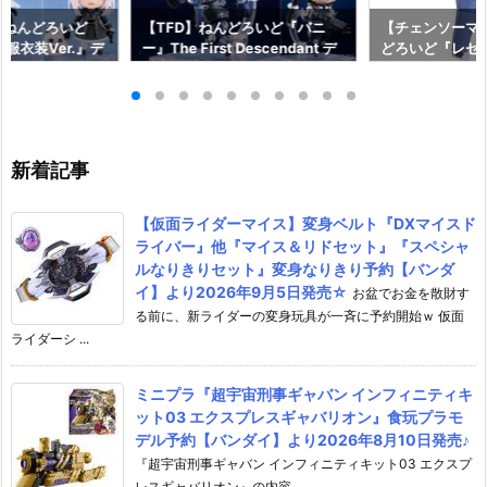
】ねんどろいど
【TFD】ねんどろいど『バニ
【チェンソーマ
服衣装Ver.』デ
ー』The First Descendant デ
どろいど『レゼ 私
フィギュア予約
フォルメ可動フィギュア予約
っく』デフォル
イルカンパニー】
【マックスファクトリー】より
ア予約【グッド
2月発売予定☆
2027年1月発売予定♪
ニー】より202
♪
新着記事
【仮面ライダーマイス】変身ベルト『DXマイスド
ライバー』他『マイス＆リドセット』『スペシャ
ルなりきりセット』変身なりきり予約【バンダ
イ】より2026年9月5日発売☆
お盆でお金を散財す
る前に、新ライダーの変身玩具が一斉に予約開始ｗ 仮面
ライダーシ ...
ミニプラ『超宇宙刑事ギャバン インフィニティキ
ット03 エクスプレスギャバリオン』食玩プラモ
デル予約【バンダイ】より2026年8月10日発売♪
『超宇宙刑事ギャバン インフィニティキット03 エクスプ
レスギャバリオン』の内容 ...