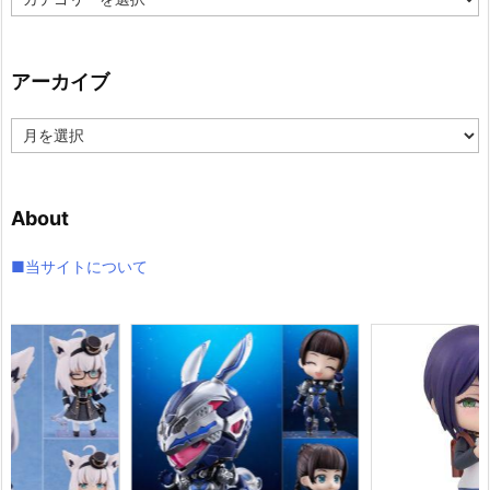
テ
ゴ
リ
アーカイブ
ー
ア
ー
カ
イ
About
ブ
■当サイトについて