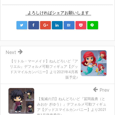
よろしければシェアお願いします
B!
Next
【リトル・マーメイド】ねんどろいど『ア
リエル』デフォルメ可動フィギュア【グッ
ドスマイルカンパニー】より2021年4月再
販予定♪
Prev
【鬼滅の刃】ねんどろいど『冨岡義勇（と
みおか ぎゆう）』デフォルメ可動フィギュ
ア【グッドスマイルカンパニー】より2021
年1月発売予定♪