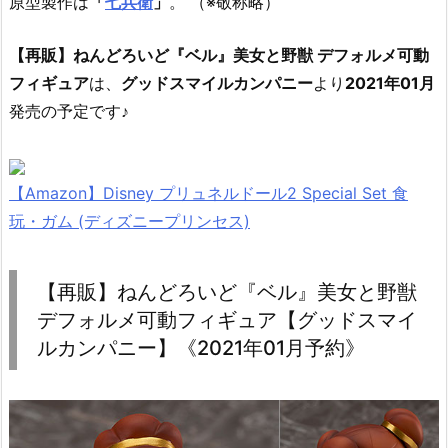
原型製作は
「
七兵衛
」
。 （※敬称略）
【再販】ねんどろいど『ベル』美女と野獣 デフォルメ可動
フィギュア
は、
グッドスマイルカンパニー
より
2021年01月
発売の予定です♪
【Amazon】Disney プリュネルドール2 Special Set 食
玩・ガム (ディズニープリンセス)
【再販】ねんどろいど『ベル』美女と野獣
デフォルメ可動フィギュア【グッドスマイ
ルカンパニー】《2021年01月予約》