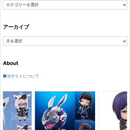
カ
テ
ゴ
リ
アーカイブ
ー
ア
ー
カ
イ
About
ブ
■当サイトについて