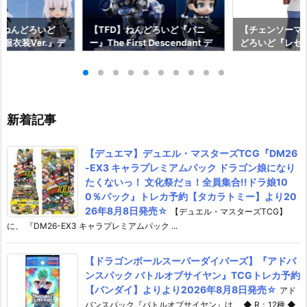
】ねんどろいど
【TFD】ねんどろいど『バニ
【チェンソーマ
服衣装Ver.』デ
ー』The First Descendant デ
どろいど『レゼ 私
フィギュア予約
フォルメ可動フィギュア予約
っく』デフォル
イルカンパニー】
【マックスファクトリー】より
ア予約【グッド
2月発売予定☆
2027年1月発売予定♪
ニー】より202
♪
新着記事
【デュエマ】デュエル・マスターズTCG『DM26
-EX3 キャラプレミアムパック ドラゴン娘になり
たくないっ！ 文化祭だョ！全員集合!!ドラ娘10
0％パック』トレカ予約【タカラトミー】より20
26年8月8日発売☆
【デュエル・マスターズTCG】
に、 『DM26-EX3 キャラプレミアムパック ...
【ドラゴンボールスーパーダイバーズ】『アドバ
ンスパック バトルオブサイヤン』TCGトレカ予約
【バンダイ】よりより2026年8月8日発売☆
アド
バンスパック『バトルオブサイヤン』は、 ◆ R：12種 ◆