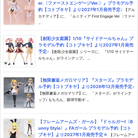
er.〈ファーストエンゲージVer.〉』プラモデル予
約【コトブキヤ】より2027年1月発売予定♪
【アル
カナディア】に、 「ルミティア First Engage Ver.〈ファー
...
【創彩少女庭園】1/10『サイドテールちゃん』プ
ラモデル予約【コトブキヤ】より2027年1月発売
予定♪
【創彩少女庭園】シリーズに、 『1/10 サイドテー
ルちゃん』がラインナップ。 ...
【無限邂逅メガロマリア】『スターズ』プラモデ
ル予約【コトブキヤ】より2026年12月発売予定♪
【無限邂逅メガロマリア】に、 「スターズ」がラインナ
ップ♪ もちろん、眼球可動ギ ...
【フレームアームズ・ガール】『ドゥルガーI〈B
unny Style〉』FAガール プラモデル予約【コト
ブキヤ】より2027年1月発売予定☆
【フレームアー