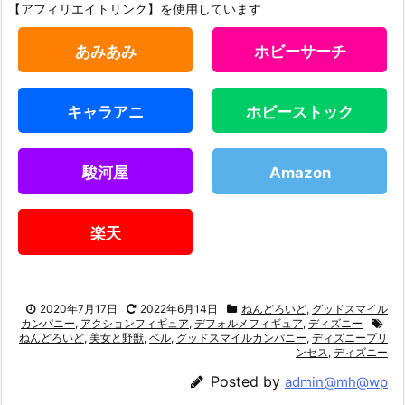
【アフィリエイトリンク】を使用しています
あみあみ
ホビーサーチ
キャラアニ
ホビーストック
駿河屋
Amazon
楽天
2020年7月17日
2022年6月14日
ねんどろいど
,
グッドスマイル
カンパニー
,
アクションフィギュア
,
デフォルメフィギュア
,
ディズニー
ねんどろいど
,
美女と野獣
,
ベル
,
グッドスマイルカンパニー
,
ディズニープリ
ンセス
,
ディズニー
Posted by
admin@mh@wp