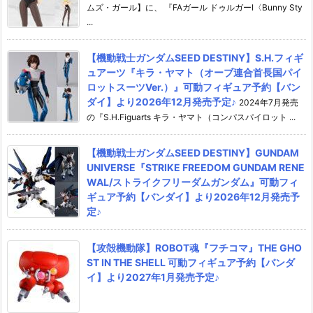
ムズ・ガール】に、 『FAガール ドゥルガーI〈Bunny Sty
...
【機動戦士ガンダムSEED DESTINY】S.H.フィギ
ュアーツ『キラ・ヤマト（オーブ連合首長国パイ
ロットスーツVer.）』可動フィギュア予約【バン
ダイ】より2026年12月発売予定♪
2024年7月発売
の『S.H.Figuarts キラ・ヤマト（コンパスパイロット ...
【機動戦士ガンダムSEED DESTINY】GUNDAM
UNIVERSE『STRIKE FREEDOM GUNDAM RENE
WAL/ストライクフリーダムガンダム』可動フィ
ギュア予約【バンダイ】より2026年12月発売予
定♪
【攻殻機動隊】ROBOT魂『フチコマ』THE GHO
ST IN THE SHELL 可動フィギュア予約【バンダ
イ】より2027年1月発売予定♪