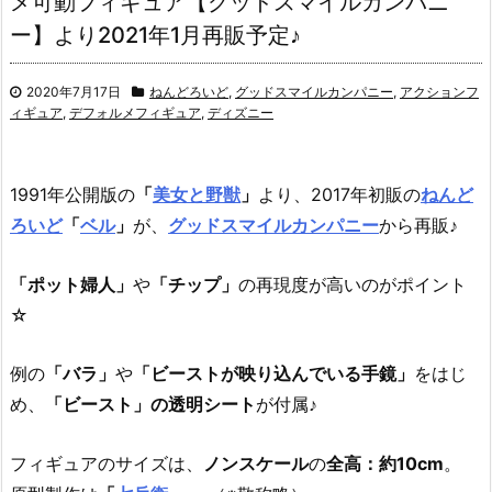
メ可動フィギュア【グッドスマイルカンパニ
ー】より2021年1月再販予定♪
2020年7月17日
ねんどろいど
,
グッドスマイルカンパニー
,
アクションフ
ィギュア
,
デフォルメフィギュア
,
ディズニー
1991年公開版の
「
美女と野獣
」
より、2017年初販の
ねんど
ろいど
「
ベル
」
が、
グッドスマイルカンパニー
から再販♪
「ポット婦人」
や
「チップ」
の再現度が高いのがポイント
☆
例の
「バラ」
や
「ビーストが映り込んでいる手鏡」
をはじ
め、
「ビースト」の透明シート
が付属♪
フィギュアのサイズは、
ノンスケール
の
全高：約10cm
。