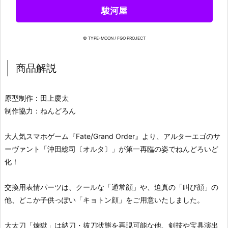
駿河屋
© TYPE-MOON / FGO PROJECT
商品解説
原型制作：田上慶太
制作協力：ねんどろん
大人気スマホゲーム『Fate/Grand Order』より、アルターエゴのサ
ーヴァント「沖田総司〔オルタ〕」が第一再臨の姿でねんどろいど
化！
交換用表情パーツは、クールな「通常顔」や、迫真の「叫び顔」の
他、どこか子供っぽい「キョトン顔」をご用意いたしました。
大太刀「煉獄」は納刀・抜刀状態を再現可能な他、剣技や宝具演出