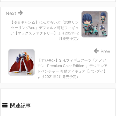
Next
【ゆるキャン△】ねんどろいど『志摩リン
ツーリングVer.』デフォルメ可動フィギュ
ア【マックスファクトリー】より2021年2
月発売予定♪
Prev
【デジモン】S.H.フィギュアーツ『オメガ
モン -Premium Color Edition-』デジモンア
ドベンチャー 可動フィギュア【バンダイ】
より2021年2月発売予定♪
関連記事