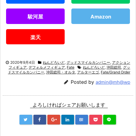
駿河屋
Amazon
楽天
2020年9月4日
ねんどろいど
,
グッドスマイルカンパニー
,
アクション
フィギュア
,
デフォルメフィギュア
,
Fate
ねんどろいど
,
沖田総司
,
グッ
ドスマイルカンパニー
,
沖田総司・オルタ
,
アルターエゴ
,
Fate/Grand Order
Posted by
admin@mh@wp
よろしければシェアお願いします
B!