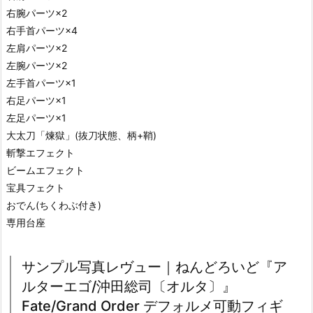
右腕パーツ×2
右手首パーツ×4
左肩パーツ×2
左腕パーツ×2
左手首パーツ×1
右足パーツ×1
左足パーツ×1
大太刀「煉獄」(抜刀状態、柄+鞘)
斬撃エフェクト
ビームエフェクト
宝具フェクト
おでん(ちくわぶ付き)
専用台座
サンプル写真レヴュー｜ねんどろいど『ア
ルターエゴ/沖田総司〔オルタ〕』
Fate/Grand Order デフォルメ可動フィギ