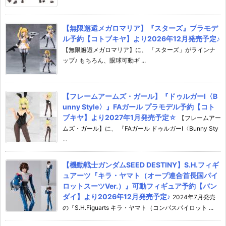
【無限邂逅メガロマリア】『スターズ』プラモデ
ル予約【コトブキヤ】より2026年12月発売予定♪
【無限邂逅メガロマリア】に、 「スターズ」がラインナ
ップ♪ もちろん、眼球可動ギ ...
【フレームアームズ・ガール】『ドゥルガーI〈B
unny Style〉』FAガール プラモデル予約【コト
ブキヤ】より2027年1月発売予定☆
【フレームアー
ムズ・ガール】に、 『FAガール ドゥルガーI〈Bunny Sty
...
【機動戦士ガンダムSEED DESTINY】S.H.フィギ
ュアーツ『キラ・ヤマト（オーブ連合首長国パイ
ロットスーツVer.）』可動フィギュア予約【バン
ダイ】より2026年12月発売予定♪
2024年7月発売
の『S.H.Figuarts キラ・ヤマト（コンパスパイロット ...