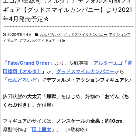
エゴ/沖田総司〔オルタ〕』デフォルメ可動フィ
ギュア【グッドスマイルカンパニー】より2021
年4月発売予定☆
2020年9月4日
ねんどろいど
,
グッドスマイルカンパニー
,
アクションフ
ィギュア
,
デフォルメフィギュア
,
Fate
「
Fate/Grand Order
」
より、決戦英霊：
アルターエゴ
「
沖
田総司〔オルタ〕
」
が、
グッドスマイルカンパニー
から
「
ねんどろいど
」
で
デフォルメ・アクションフィギュア
化♪
抜刀状態の
大太刀「煉獄」
をはじめ、好物の
「おでん（ち
くわぶ付き）」
が付属♪
フィギュアのサイズは、
ノンスケール
の
全高：約10cm
。
原型制作は
「
田上慶太
」
。 （※敬称略）