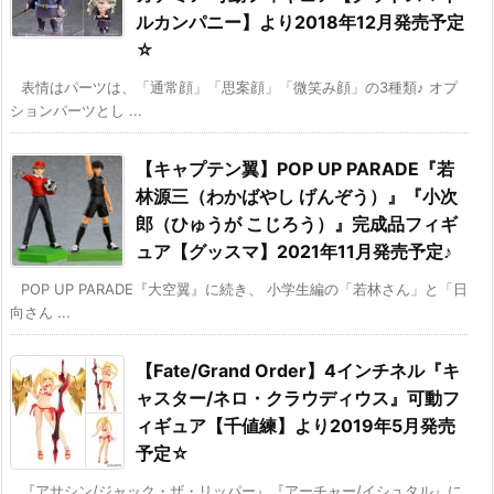
ルカンパニー】より2018年12月発売予定
☆
表情はパーツは、「通常顔」「思案顔」「微笑み顔」の3種類♪ オプ
ションパーツとし ...
【キャプテン翼】POP UP PARADE『若
林源三（わかばやし げんぞう）』『小次
郎（ひゅうが こじろう）』完成品フィギ
ュア【グッスマ】2021年11月発売予定♪
POP UP PARADE『大空翼』に続き、 小学生編の「若林さん」と「日
向さん ...
【Fate/Grand Order】4インチネル『キ
ャスター/ネロ・クラウディウス』可動フ
ィギュア【千値練】より2019年5月発売
予定☆
『アサシン/ジャック・ザ・リッパー』『アーチャー/イシュタル』に