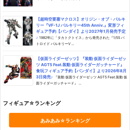
【超時空要塞マクロス】オリジン・オブ・バルキ
リー『VF-1J バルキリー45th Anniv.』変形フィ
ギュア予約【バンダイ】より2027年1月発売予定
♪
1982年に「タカトクトイス」から発売された『1/55 バ
トロイド バルキリーV ...
【仮面ライダーゼッツ】『装動 仮面ライダーゼッ
ツ AGT5 Feat.装動 仮面ライダーガッチャード』
食玩フィギュア予約【バンダイ】より2026年8月
3日発売♪
『装動 仮面ライダーゼッツ AGT5 Feat.装動 仮
面ライダーガッチャード』 ...
フィギュア☆ランキング
あみあみ☆ランキング