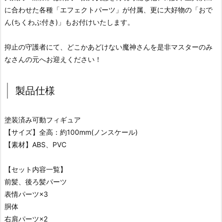
に合わせた各種「エフェクトパーツ」が付属、更に大好物の「おで
ん(ちくわぶ付き)」もお付けいたします。
抑止の守護者にて、どこかあどけない魔神さんを是非マスターのみ
なさんの元へお迎えください！
製品仕様
塗装済み可動フィギュア
【サイズ】全高：約100mm(ノンスケール)
【素材】ABS、PVC
【セット内容一覧】
前髪、後ろ髪パーツ
表情パーツ×3
胴体
右肩パーツ×2