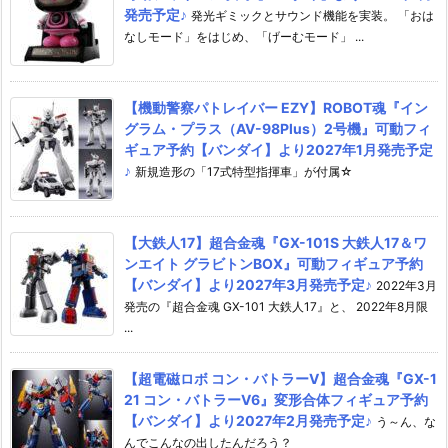
発売予定♪
発光ギミックとサウンド機能を実装。 「おは
なしモード」をはじめ、「げーむモード」 ...
【機動警察パトレイバー EZY】ROBOT魂『イン
グラム・プラス（AV-98Plus）2号機』可動フィ
ギュア予約【バンダイ】より2027年1月発売予定
♪
新規造形の「17式特型指揮車」が付属☆
【大鉄人17】超合金魂『GX-101S 大鉄人17＆ワ
ンエイト グラビトンBOX』可動フィギュア予約
【バンダイ】より2027年3月発売予定♪
2022年3月
発売の『超合金魂 GX-101 大鉄人17』と、 2022年8月限
...
【超電磁ロボ コン・バトラーV】超合金魂『GX-1
21 コン・バトラーV6』変形合体フィギュア予約
【バンダイ】より2027年2月発売予定♪
う～ん、な
んでこんなの出したんだろう？