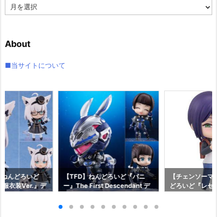
ア
ー
カ
イ
About
ブ
■当サイトについて
】ねんどろいど
【TFD】ねんどろいど『バニ
【チェンソーマ
服衣装Ver.』デ
ー』The First Descendant デ
どろいど『レゼ 私
フィギュア予約
フォルメ可動フィギュア予約
っく』デフォル
イルカンパニー】
【マックスファクトリー】より
ア予約【グッド
2月発売予定☆
2027年1月発売予定♪
ニー】より202