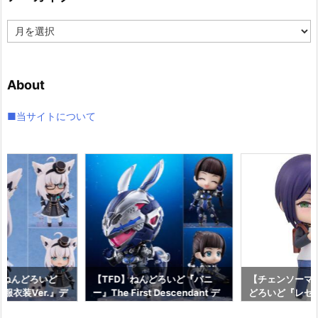
ア
ー
カ
イ
About
ブ
■当サイトについて
】ねんどろいど
【TFD】ねんどろいど『バニ
【チェンソーマ
服衣装Ver.』デ
ー』The First Descendant デ
どろいど『レゼ 私
フィギュア予約
フォルメ可動フィギュア予約
っく』デフォル