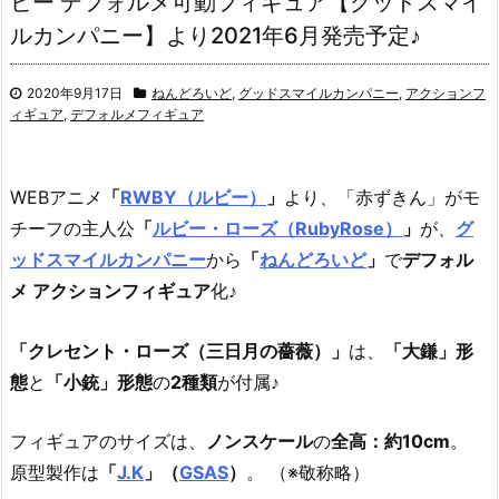
ビー デフォルメ可動フィギュア【グッドスマイ
ルカンパニー】より2021年6月発売予定♪
2020年9月17日
ねんどろいど
,
グッドスマイルカンパニー
,
アクションフ
ィギュア
,
デフォルメフィギュア
WEBアニメ
「
RWBY（ルビー）
」
より、
「赤ずきん」がモ
チーフの主人公
「
ルビー・ローズ（RubyRose）
」
が、
グ
ッドスマイルカンパニー
から
「
ねんどろいど
」
で
デフォル
メ アクションフィギュア
化♪
「クレセント・ローズ（三日月の薔薇）」
は、
「大鎌」形
態
と
「小銃」形態
の
2種類
が付属♪
フィギュアのサイズは、
ノンスケール
の
全高：約10cm
。
原型製作は
「
J.K
」（
GSAS
）
。 （※敬称略）