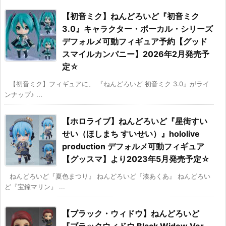
【初音ミク】ねんどろいど『初音ミク
3.0』キャラクター・ボーカル・シリーズ
デフォルメ可動フィギュア予約【グッド
スマイルカンパニー】2026年2月発売予
定☆
【初音ミク】フィギュアに、 『ねんどろいど 初音ミク 3.0』がライ
ンナップ♪ ...
【ホロライブ】ねんどろいど『星街すい
せい（ほしまち すいせい）』hololive
production デフォルメ可動フィギュア
【グッスマ】より2023年5月発売予定☆
ねんどろいど『夏色まつり』 ねんどろいど『湊あくあ』 ねんどろい
ど『宝鐘マリン』 ...
【ブラック・ウィドウ】ねんどろいど
『ブラックウィドウ Black Widow Ver.