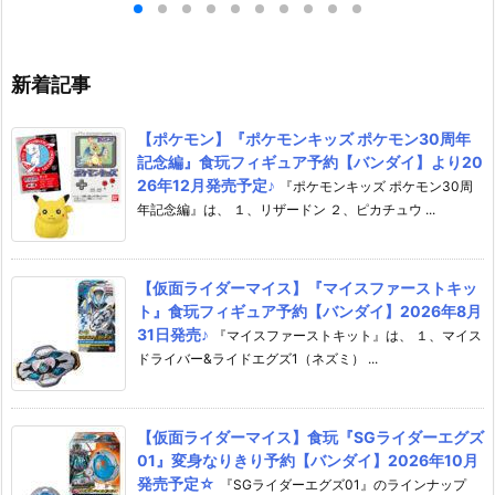
イルカンパニー】
【マックスファクトリー】より
ア予約【グッド
2月発売予定☆
2027年1月発売予定♪
ニー】より202
♪
新着記事
【ポケモン】『ポケモンキッズ ポケモン30周年
記念編』食玩フィギュア予約【バンダイ】より20
26年12月発売予定♪
『ポケモンキッズ ポケモン30周
年記念編』は、 １、リザードン ２、ピカチュウ ...
【仮面ライダーマイス】『マイスファーストキッ
ト』食玩フィギュア予約【バンダイ】2026年8月
31日発売♪
『マイスファーストキット』は、 １、マイス
ドライバー&ライドエグズ1（ネズミ） ...
【仮面ライダーマイス】食玩『SGライダーエグズ
01』変身なりきり予約【バンダイ】2026年10月
発売予定☆
『SGライダーエグズ01』のラインナップ