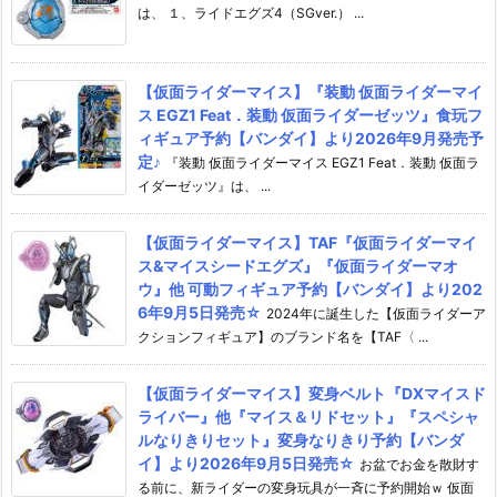
は、 １、ライドエグズ4（SGver.） ...
【仮面ライダーマイス】『装動 仮面ライダーマイ
ス EGZ1 Feat．装動 仮面ライダーゼッツ』食玩フ
ィギュア予約【バンダイ】より2026年9月発売予
定♪
『装動 仮面ライダーマイス EGZ1 Feat．装動 仮面ラ
イダーゼッツ』は、 ...
【仮面ライダーマイス】TAF『仮面ライダーマイ
ス&マイスシードエグズ』『仮面ライダーマオ
ウ』他 可動フィギュア予約【バンダイ】より202
6年9月5日発売☆
2024年に誕生した【仮面ライダーア
クションフィギュア】のブランド名を【TAF〈 ...
【仮面ライダーマイス】変身ベルト『DXマイスド
ライバー』他『マイス＆リドセット』『スペシャ
ルなりきりセット』変身なりきり予約【バンダ
イ】より2026年9月5日発売☆
お盆でお金を散財す
る前に、新ライダーの変身玩具が一斉に予約開始ｗ 仮面