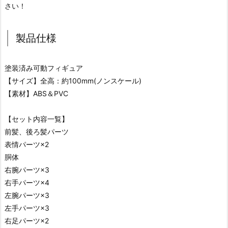
さい！
製品仕様
塗装済み可動フィギュア
【サイズ】全高：約100mm(ノンスケール)
【素材】ABS＆PVC
【セット内容一覧】
前髪、後ろ髪パーツ
表情パーツ×2
胴体
右腕パーツ×3
右手パーツ×4
左腕パーツ×3
左手パーツ×3
右足パーツ×2