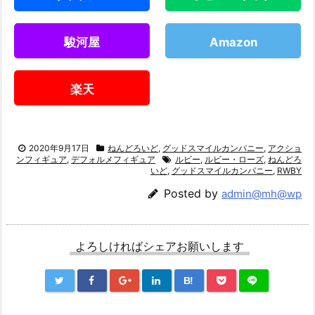
駿河屋
Amazon
楽天
2020年9月17日
ねんどろいど
,
グッドスマイルカンパニー
,
アクショ
ンフィギュア
,
デフォルメフィギュア
ルビー
,
ルビー・ローズ
,
ねんどろ
いど
,
グッドスマイルカンパニー
,
RWBY
Posted by
admin@mh@wp
よろしければシェアお願いします
B!