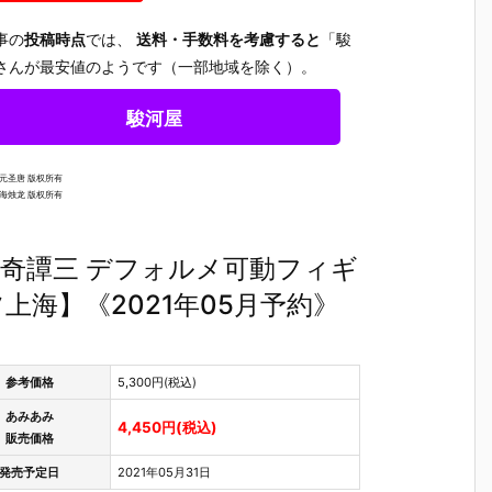
事の
投稿時点
では、
送料・手数料を考慮すると
「駿
さんが最安値のようです（一部地域を除く）。
駿河屋
网元圣唐 版权所有
上海烛龙 版权所有
奇譚三 デフォルメ可動フィギ
海】《2021年05月予約》
参考価格
5,300円(税込)
あみあみ
4,450円(税込)
【チェンソー
【ヱヴァンゲ
【ヱヴァンゲ
【にじさ
販売価格
ろ
マン レゼ篇】
リヲン新劇場
リヲン新劇場
じ】ねん
発売予定日
2021年05月31日
す
ねんどろいど
版】ねんどろ
版】ねんどろ
いど『椎