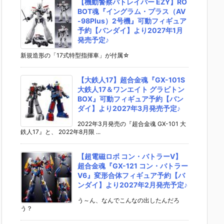
【機動警察パトレイバー EZY】RO
BOT魂『イングラム・プラス（AV
-98Plus）2号機』可動フィギュア
予約【バンダイ】より2027年1月
発売予定♪
新規造形の「17式特型指揮車」が付属☆
【大鉄人17】超合金魂『GX-101S
大鉄人17＆ワンエイト グラビトン
BOX』可動フィギュア予約【バン
ダイ】より2027年3月発売予定♪
2022年3月発売の『超合金魂 GX-101 大
鉄人17』と、 2022年8月限 ...
【超電磁ロボ コン・バトラーV】
超合金魂『GX-121 コン・バトラー
V6』変形合体フィギュア予約【バ
ンダイ】より2027年2月発売予定♪
う～ん、なんでこんなの出したんだろ
う？