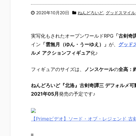
2020年10月20日
ねんどろいど
,
グッドスマイル
実写化もされたオープンワールドRPG
「古剣奇
イン
「雲無月（ゆん・うーゆえ）」
が、
グッド
ルメ アクションフィギュア
化♪
フィギュアのサイズは、
ノンスケール
の
全高：約
ねんどろいど『北洛』古剣奇譚三 デフォルメ可
2021年05月
発売の予定です♪
【Primeビデオ】ソード・オブ・レジェンド 古