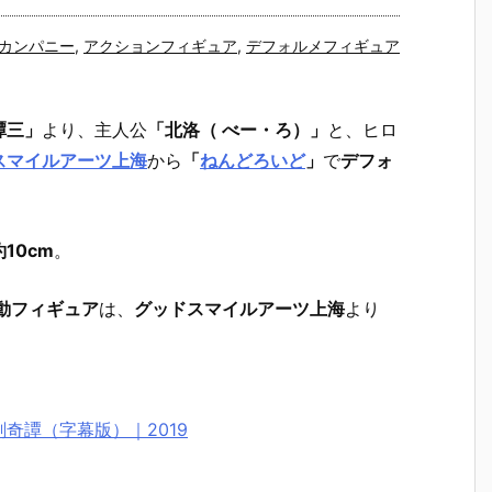
カンパニー
,
アクションフィギュア
,
デフォルメフィギュア
譚三」
より、主人公
「北洛（ べー・ろ）」
と、ヒロ
スマイルアーツ上海
から
「
ねんどろいど
」
で
デフォ
10cm
。
動フィギュア
は、
グッドスマイルアーツ上海
より
剣奇譚（字幕版）｜2019