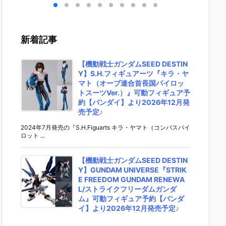
 ゆ
ブキ 洋服衣装
rst Descend
『レゼ 私服V
『バー
デフ
Ver.』デフォ
ant デフォル
er. べーしっ
ー/アル
動フ
ルメ可動フィ
メ可動フィギ
く』デフォル
ア・キ
予約
ギュア予約
ュア予約【マ
メ可動フィギ
ー』デ
新着記事
スマ
【グッドスマ
ックスファク
ュア予約【グ
メ可動
パニ
イルカンパニ
トリー】より
ッドスマイル
ュア予
02
ー】より202
2027年1月発
カンパニー】
ッドス
【機動戦士ガンダムSEED DESTIN
売予
6年2月発売予
売予定♪
より2026年8
カンパ
Y】S.H.フィギュアーツ『キラ・ヤ
定☆
月発売予定♪
2026
マト（オーブ連合首長国パイロッ
売予定♪
トスーツVer.）』可動フィギュア予
約【バンダイ】より2026年12月発
売予定♪
2024年7月発売の『S.H.Figuarts キラ・ヤマト（コンパスパイ
ロット ...
【機動戦士ガンダムSEED DESTIN
Y】GUNDAM UNIVERSE『STRIK
E FREEDOM GUNDAM RENEWA
L/ストライクフリーダムガンダ
ム』可動フィギュア予約【バンダ
イ】より2026年12月発売予定♪