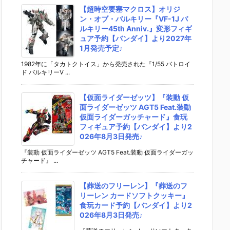
【超時空要塞マクロス】オリジ
ン・オブ・バルキリー『VF-1J バ
ルキリー45th Anniv.』変形フィギ
ュア予約【バンダイ】より2027年
1月発売予定♪
1982年に「タカトクトイス」から発売された『1/55 バトロイ
ド バルキリーV ...
【仮面ライダーゼッツ】『装動 仮
面ライダーゼッツ AGT5 Feat.装動
仮面ライダーガッチャード』食玩
フィギュア予約【バンダイ】より2
026年8月3日発売♪
『装動 仮面ライダーゼッツ AGT5 Feat.装動 仮面ライダーガッ
チャード』 ...
【葬送のフリーレン】『葬送のフ
リーレン カードソフトクッキー』
食玩カード予約【バンダイ】より2
026年8月3日発売♪