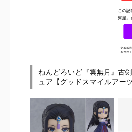
この記
河屋」
© 2020
© 2020
ねんどろいど『雲無月』古剣
ュア【グッドスマイルアーツ上
【チェンソー
【Fate/Gran
【ペルソナ３
【ホロライ
マン レゼ篇】
d Order】ね
リロード】ね
ブ】ねんど
ねんどろいど
んどろいど
んどろいど
いど『星街