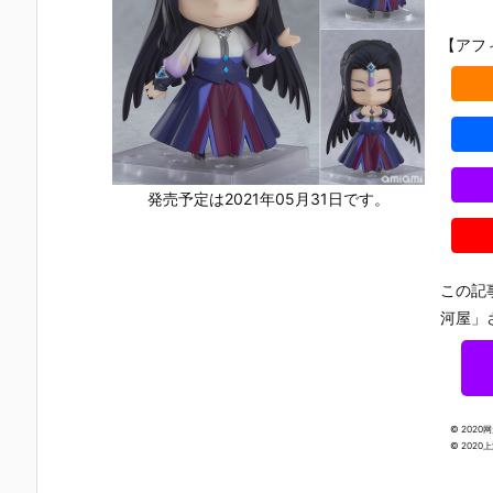
『レゼ 私服V
『バーサーカ
『アイギス2.
いせい セー
er. べーしっ
ー/アルトリ
0』デフォル
ー衣装Ver.
【アフ
く』デフォル
ア・キャスタ
メ可動フィギ
デフォルメ
メ可動フィギ
ー』デフォル
ュア予約【グ
動フィギュ
ュア予約【グ
メ可動フィギ
ッドスマイル
予約【グッ
ッドスマイル
ュア予約【グ
カンパニー】
スマイルカ
カンパニー】
ッドスマイル
より2026年5
パニー】よ
より2026年8
カンパニー】
月発売予定♪
2026年4月
月発売予定♪
2026年3月発
売予定☆
売予定♪
発売予定は2021年05月31日です。
この記
河屋」
© 2020
© 2020