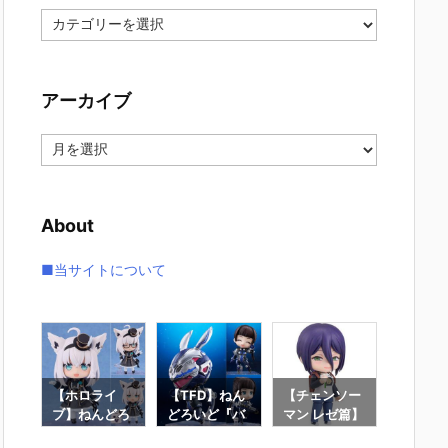
カ
テ
ゴ
リ
アーカイブ
ー
ア
ー
カ
イ
About
ブ
■当サイトについて
ん
【ホロライ
【TFD】ねん
【チェンソー
【Fate/
どろ
ブ】ねんどろ
どろいど『バ
マン レゼ篇】
d Orde
名唯
いど『白上フ
ニー』The Fi
ねんどろいど
んどろ