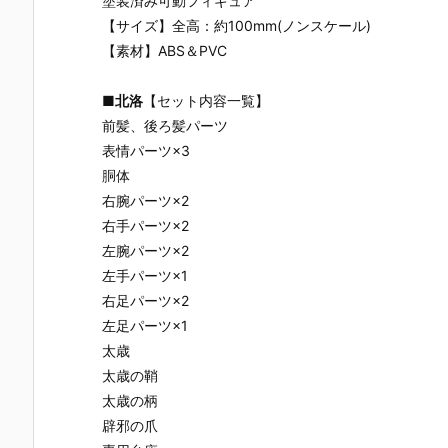
塗装済み可動フィギュア
【サイズ】全高：約100mm(ノンスケール)
【素材】ABS＆PVC
■
北洛
【セット内容一覧】
前髪、後ろ髪パーツ
表情パーツ×3
胴体
右腕パーツ×2
右手パーツ×2
左腕パーツ×2
左手パーツ×1
右足パーツ×2
左足パーツ×1
太歳
太歳の鞘
太歳の柄
辟邪の爪