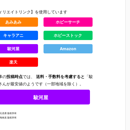
ラ
『レゼ』デフ
いど『式波・
いど『エヴァ
華（しいな
』
ォルメ可動フ
アスカ・ラン
ンゲリオン初
いか）』
ィリエイトリンク】を使用しています
可
ィギュア予約
グレー テスト
号機』デフォ
ォルメ可
ア
【グッドスマ
スーツVer.』
ルメ可動フィ
ィギュア
あみあみ
ホビーサーチ
ド
イルカンパニ
デフォルメ可
ギュア予約
【グッド
ン
ー】より202
動フィギュア
【グッドスマ
イルカン
り
6年6月発売予
予約【グッド
イルカンパニ
ー】より2
キャラアニ
ホビーストック
発
定☆
スマイルカン
ー】より202
6年2月発
パニー】より
6年5月発売予
定♪
駿河屋
Amazon
2025年11月
定♪
発売予定♪
楽天
事の
投稿時点
では、
送料・手数料を考慮すると
「駿
さんが最安値のようです（一部地域を除く）。
駿河屋
网元圣唐 版权所有
上海烛龙 版权所有