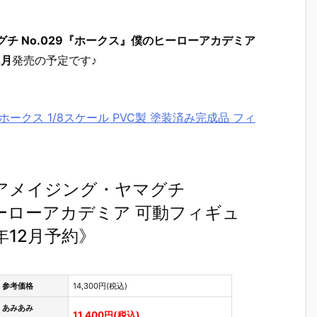
チ No.029『ホークス』僕のヒーローアカデミア
2月
発売の予定です♪
 ホークス 1/8スケール PVC製 塗装済み完成品 フィ
アメイジング・ヤマグチ
ヒーローアカデミア 可動フィギュ
年12月予約》
テ
【機動警察パ
【大鉄人17】
【超電磁ロボ
【超時空
参考価格
14,300円(税込)
魂
トレイバー E
超合金魂『G
コン・バトラ
マクロス
テ
ZY】ROBOT
X-101S 大鉄
ーV】超合金
リジン・
あみあみ
11,400円(税込)