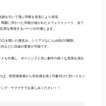
。
軌跡を引いて飛ぶ羽根を造形により表現。
、周囲に浮かべた羽根が描かれたエフェクトシート、全て
の応用を再現するパーツが付属します。
の口を開いた微笑み、シリアスなにらみ顔の3種類。
方向などに目線の変更が可能です。
ラスも付属し、ポージングと共に劇中の様々な表情を演出
と並べれば、初登場直後から存在感を強く印象付けた対ハイエン
ジング・ヤマグチでお楽しみください！！