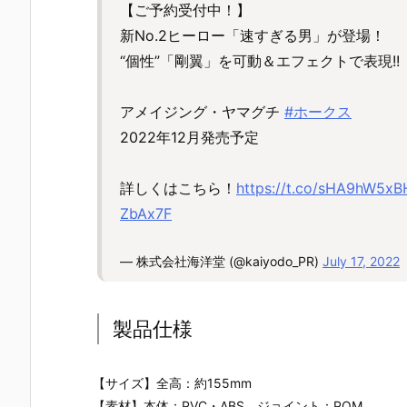
【ご予約受付中！】
新No.2ヒーロー「速すぎる男」が登場！
“個性”「剛翼」を可動＆エフェクトで表現!!
アメイジング・ヤマグチ
#ホークス
2022年12月発売予定
詳しくはこちら！
https://t.co/sHA9hW5xB
ZbAx7F
— 株式会社海洋堂 (@kaiyodo_PR)
July 17, 2022
製品仕様
【サイズ】全高：約155mm
【素材】本体：PVC・ABS、ジョイント：POM