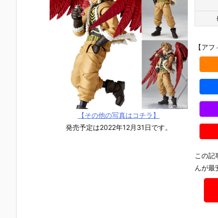
UNDAM UNI
マ』THE GH
『草薙素子』
ィ 2.0』可動
VERSE『ST
OST IN THE
THE GHOST
フィギュア
RIKE FREED
SHELL 可動フ
IN THE SHEL
約【バンダ
OM GUNDA
ィギュア予約
L 可動フィギ
イ】より20
M RENEWA
【バンダイ】
ュア予約【バ
7年1月発売
【アフ
L/ストライク
より2027年1
ンダイ】より
定♪
フリーダムガ
月発売予定♪
2027年1月発
ンダム』可動
売予定♪
フィギュア予
約【バンダ
イ】より202
6年12月発売
予定♪
【その他の写真はコチラ】
発売予定は2022年12月31日です。
この記
んが最