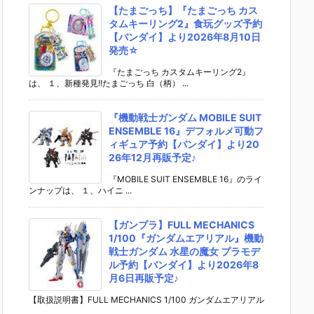
【たまごっち】『たまごっち カス
タムキーリング2』食玩グッズ予約
【バンダイ】より2026年8月10日
発売☆
『たまごっち カスタムキーリング2』
は、 １、新種発見!!たまごっち 白（柄） ...
『機動戦士ガンダム MOBILE SUIT
ENSEMBLE 16』デフォルメ可動フ
ィギュア予約【バンダイ】より20
26年12月再販予定♪
『MOBILE SUIT ENSEMBLE 16』のライ
ンナップは、 １、ハイニ ...
【ガンプラ】FULL MECHANICS
1/100『ガンダムエアリアル』機動
戦士ガンダム 水星の魔女 プラモデ
ル予約【バンダイ】より2026年8
月6日再販予定♪
【取扱説明書】FULL MECHANICS 1/100 ガンダムエアリアル