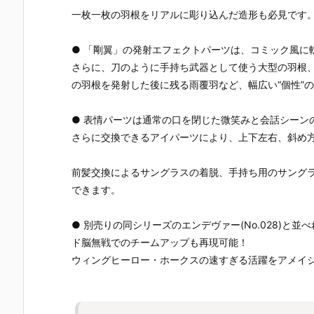
一枚一枚の羽根をリアルに彫り込んだ造形も必見です
● 「剛翼」の発射エフェクトパーツは、コミック風に
さらに、刀のように手持ち武器として使う大型の羽根
の羽根を発射した後に残る雨覆羽など、幅広い“個性”
● 表情パーツは通常の口を閉じた微笑みと会話シーン
さらに交換できるアイパーツにより、上下左右、斜め
前髪交換によるサングラスの着脱、手持ち用のサング
できます。
● 別売りの同シリーズのエンデヴァー(No.028)
ド脳無戦でのチームアップも再現可能！
ウィングヒーロー・ホークスの速すぎる活躍をアメイ