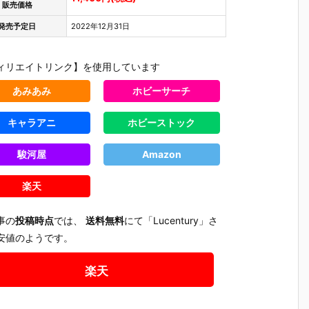
魂『イングラ
人17＆ワンエ
魂『GX-121
ブ・バル
販売価格
予
ム・プラス
イト グラビト
コン・バトラ
ー『VF-1J
発売予定日
2022年12月31日
（AV-98Plu
ンBOX』可動
ーV6』変形
ルキリー45
2
s）2号機』可
フィギュア予
合体フィギュ
Anniv.』
予
動フィギュア
約【バンダ
ア予約【バン
フィギュ
ィリエイトリンク】を使用しています
予約【バンダ
イ】より202
ダイ】より20
約【バン
イ】より202
7年3月発売予
27年2月発売
イ】より2
あみあみ
ホビーサーチ
7年1月発売予
定♪
予定♪
7年1月発
定♪
定♪
キャラアニ
ホビーストック
駿河屋
Amazon
楽天
事の
投稿時点
では、
送料無料
にて「Lucentury」さ
安値のようです。
楽天