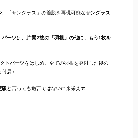
や、「サングラス」の着脱を再現可能な
サングラス
」パーツ
は、
片翼2枚の「羽根」の他に、もう1枚を
クトパーツ
をはじめ、全ての羽根を発射した後の
も付属♪
定版
と言っても過言ではない出来栄え☆