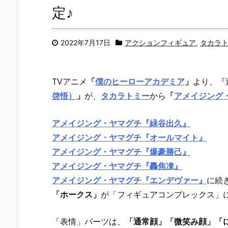
定♪
2022年7月17日
アクションフィギュア
,
タカラ
TVアニメ
「
僕のヒーローアカデミア
」
より、『
啓悟）
」
が、
タカラトミー
から
「
アメイジング
アメイジング・ヤマグチ『緑谷出久』
アメイジング・ヤマグチ『オールマイト』
アメイジング・ヤマグチ『爆豪勝己』
アメイジング・ヤマグチ『轟焦凍』
アメイジング・ヤマグチ『エンデヴァー』
に続
「ホークス」
が「フィギュアコンプレックス」に
「表情」パーツは、
「通常顔」「微笑み顔」「