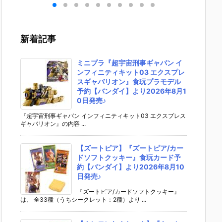
キリ
イダーゼッツ
S.H.フィギュ
UNDAM UNI
マ』THE
 バ
AGT5 Feat.
アーツ『キ
VERSE『ST
OST IN
th
装動 仮面ライ
ラ・ヤマト
RIKE FREED
SHELL
変形
ダーガッチャ
（オーブ連合
OM GUNDA
ィギュ
新着記事
ア予
ード』食玩フ
首長国パイロ
M RENEWA
【バン
ダ
ィギュア予約
ットスーツVe
L/ストライク
より202
02
【バンダイ】
r.）』可動フ
フリーダムガ
月発売予
ミニプラ『超宇宙刑事ギャバン イ
売予
より2026年8
ィギュア予約
ンダム』可動
ンフィニティキット03 エクスプレ
月3日発売♪
【バンダイ】
フィギュア予
スギャバリオン』食玩プラモデル
より2026年1
約【バンダ
予約【バンダイ】より2026年8月1
2月発売予定♪
イ】より202
0日発売♪
6年12月発売
予定♪
『超宇宙刑事ギャバン インフィニティキット03 エクスプレス
ギャバリオン』の内容 ...
【ズートピア】『ズートピア/カー
ドソフトクッキー』食玩カード予
約【バンダイ】より2026年8月10
日発売♪
『ズートピア/カードソフトクッキー』
は、 全33種（うちシークレット：2種）より ...