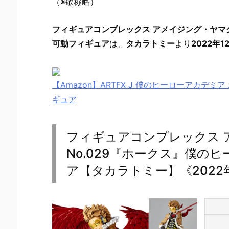
（※敬称略）
フィギュアコンプレックス アメイジング・ヤマグ
可動フィギュア
は、
タカラトミー
より
2022年1
【Amazon】ARTFX J 僕のヒーローアカデミア
ギュア
フィギュアコンプレックス 
No.029『ホークス』僕の
ア【タカラトミー】《2022
【機動戦士ガ
【攻殻機動
【攻殻機動
【ハローキ
ンダムSEED
隊】ROBOT
隊】S.H.フィ
ィ】超合金
DESTINY】G
魂『フチコ
ギュアーツ
『ハローキ