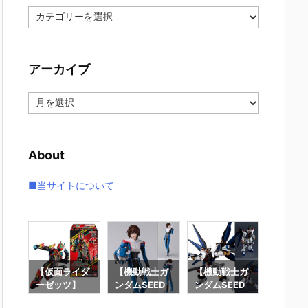
カ
テ
ゴ
リ
アーカイブ
ー
ア
ー
カ
イ
About
ブ
■当サイトについて
要塞
【仮面ライダ
【機動戦士ガ
【機動戦士ガ
【攻殻
】オ
ーゼッツ】
ンダムSEED
ンダムSEED
隊】RO
オ
『装動 仮面ラ
DESTINY】
DESTINY】G
魂『フ