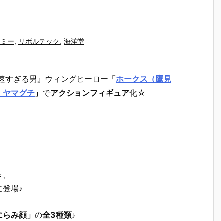
トミー
,
リボルテック
,
海洋堂
速すぎる男』ウィングヒーロー
「
ホークス（鷹見
・ヤマグチ
」
で
アクションフィギュア
化☆
き、
登場♪
にらみ顔」
の
全3種類
♪