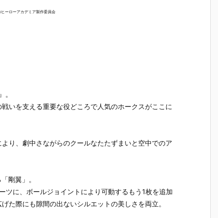
のヒーローアカデミア製作委員会
』。
の戦いを支える重要な役どころで人気のホークスがここに
により、劇中さながらのクールなたたずまいと空中でのア
る「剛翼」。
ーツに、ボールジョイントにより可動するもう1枚を追加
広げた際にも隙間の出ないシルエットの美しさを両立。