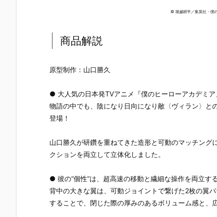
© 堀越耕平／集英社・僕
商品解説
原型制作：山口勝久
● 大人気の日本発TVアニメ『僕のヒーローアカデミア
物語の中でも、陰になり日向になり敵〈ヴィラン〉と
登場！
山口勝久が研鑽を重ねてきた造形と可動のマッチング
クションを両立して立体化しました。
● 彼の“個性”は、超高速の移動と繊細な操作を両立す
背中の大きな翼は、可動ジョイントで繋げた2枚の翼パ
することで、閉じた際の厚みのあるボリューム感と、