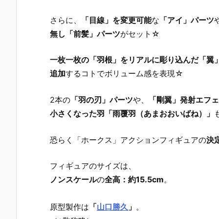
さらに、
「目線」を変更可能
な
「アイ」パーツ
無し「前髪」パーツ
がセット☆
一枚一枚の「羽根」をリアルに彫り込んだ「翼
追加
するコトでボリューム感を表現☆
2本の
「羽の刃」パーツ
や、
「剛翼」発射エフェ
小さくなった羽「雨覆羽（あまおおいばね）」
恐らく「ホークス」アクションフィギュアの
決
フィギュアのサイズは、
ノンスケール
の
全高：約15.5cm
。
原型製作は
「
山口勝久
」
。