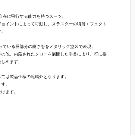
自在に飛行する能力を持つスーツ。
ジョイントによって可動し、スラスターの噴射エフェクト
す。
っている翼部分の鋭さををメタリック塗装で表現。
手の他、内蔵されたクローを展開した手首により、壁に掴
楽しめます。
しては製品仕様の範疇外となります。
ます。
上げます。