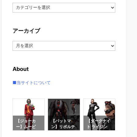
カ
テ
ゴ
リ
アーカイブ
ー
ア
ー
カ
イ
About
ブ
■当サイトについて
マ
【ジョーカ
【バットマ
【ダークナイ
【スー
ルテ
ー】ムービ
ン】リボルテ
ト ライジン
ド・ス
イジ
ー・マスター
ック アメイジ
グ】1/12『キ
ド】ム