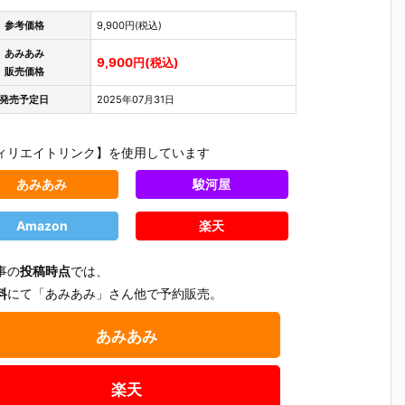
参考価格
9,900円(税込)
あみあみ
9,900円(税込)
販売価格
発売予定日
2025年07月31日
ィリエイトリンク】を使用しています
あみあみ
駿河屋
Amazon
楽天
事の
投稿時点
では、
料
にて「あみあみ」さん他で予約販売。
あみあみ
ク
【ジャスティ
【ジャスティ
【バットマ
【バット
ス・リーグ】
ス・リーグ】
ン・ザ・フュ
ン】リボ
楽天
チ
マフェックス
マフェックス
ーチャー】リ
ック アメ