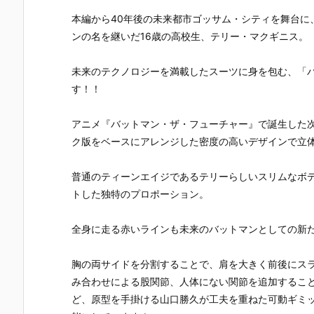
本編から40年後の未来都市ゴッサム・シティを舞台に
ンの名を継いだ16歳の高校生、テリー・マクギニス。
未来のテクノロジーを満載したスーツに身を包む、「
す！！
アニメ『バットマン・ザ・フューチャー』で誕生した
ク版をベースにアレンジした密度の高いデザインで立
普通のティーンエイジであるテリーらしいスリムなボ
トした独特のプロポーション。
全身に走る赤いラインも未来のバットマンとしての新
胸の両サイドを分割することで、肩を大きく前後にス
み合わせによる股関節、人体にない関節を追加するこ
ど、原型を手掛ける山口勝久が工夫を重ねた可動ギミ