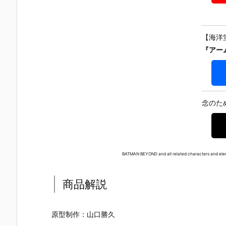
ャットウーマ
ー・マスター
『ハーレイ・
『ハーレイ
ン』バットマ
ピース『ハー
クイン 異世界
クイン 異世
ン 可動フィギ
レイ・クイン
スーサイド・
スーサイド
ュア予約【IN
（2.0版）』
スクワッドVe
スクワッドV
【海洋
ART】より2
1/6 可動フィ
r.』フィギュ
r.』可動フィ
『アー
026年10月発
ギュア予約
ア【海洋堂】
ギュア【海
売予定♪
【ホットトイ
より2025年1
堂】より20
ズ】より202
1月発売予定♪
5年12月発売
6年11月発売
予定♪
予定♪
念のた
BATMAN BEYOND and all related characters and elem
商品解説
原型制作：山口勝久