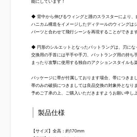
能にしています！
◆ 背中から伸びるウィングと踵のスラスターにより、
ハニカム構造をイメージしたディテールのウィングは
パーツと合わせて飛行シーンを再現することができま
◆ 円形のシルエットとなったバットラングは、刃にな
交換用の手首には平手や手刀、バットラング用の持ち
まったり攻撃に使用する独自のアクションスタイルも
パッケージに帯が付属しております場合、帯につきま
帯のみの破損につきましては良品交換の対象外となり
予めご了承の上、ご購入いただきますようお願い申し
製品仕様
【サイズ】全高：約170mm