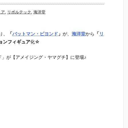
ュア
,
リボルテック
,
海洋堂
り、
「
バットマン・ビヨンド
」
が、
海洋堂
から
「
リ
ョンフィギュア
化☆
ド」が【アメイジング・ヤマグチ】に登場♪