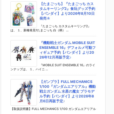
【たまごっち】『たまごっち カス
タムキーリング2』食玩グッズ予約
【バンダイ】より2026年8月10日
発売☆
『たまごっち カスタムキーリング2』
は、 １、新種発見!!たまごっち 白（柄） ...
『機動戦士ガンダム MOBILE SUIT
ENSEMBLE 16』デフォルメ可動フ
ィギュア予約【バンダイ】より20
26年12月再販予定♪
『MOBILE SUIT ENSEMBLE 16』のライ
ンナップは、 １、ハイニ ...
【ガンプラ】FULL MECHANICS
1/100『ガンダムエアリアル』機動
戦士ガンダム 水星の魔女 プラモデ
ル予約【バンダイ】より2026年8
月6日再販予定♪
【取扱説明書】FULL MECHANICS 1/100 ガンダムエアリアル