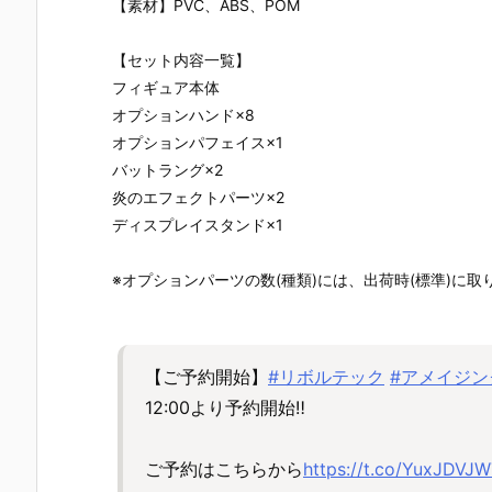
【素材】PVC、ABS、POM
【セット内容一覧】
フィギュア本体
オプションハンド×8
オプションパフェイス×1
バットラング×2
炎のエフェクトパーツ×2
ディスプレイスタンド×1
※オプションパーツの数(種類)には、出荷時(標準)に
【ご予約開始】
#リボルテック
#アメイジン
12:00より予約開始‼
ご予約はこちらから
https://t.co/YuxJDVJ