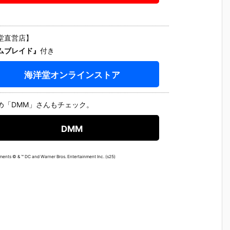
・
『バットマン
『ナイトメ
ボルテック ア
ング・ヤ
界
タクティカル
ア・バットマ
メイジング・
チ『アー
・
スーツ／BAT
ン／KNIGHT
ヤマグチ『バ
ム・ナイト
e
MAN TACTI
MARE BATM
ットマン・ビ
er.1.5』
堂直営店】
CAL SUIT』
AN』可動フ
ヨンド』可動
フィギュ
ムブレイド』
付き
洋
可動フィギュ
ィギュア【メ
フィギュア
【海洋堂
2
ア【メディコ
ディコム・ト
【海洋堂】よ
り2025年
ム・トイ】20
イ】より202
り2025年7月
発売予定♪
海洋堂オンラインストア
26年1月発売
5年9月発売予
発売予定♪
予定♪
定♪
め「DMM」さんもチェック。
DMM
ents © & ™ DC and Warner Bros. Entertainment Inc. (s25)