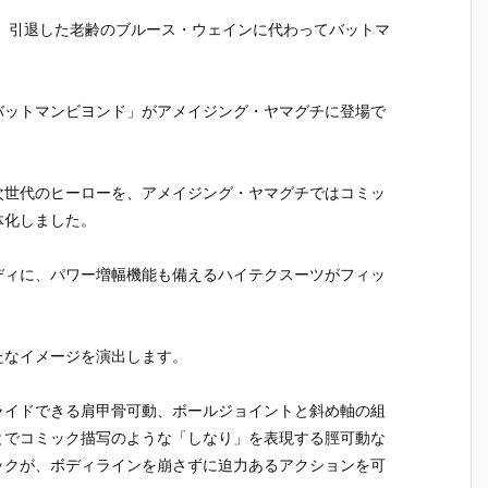
、引退した老齢のブルース・ウェインに代わってバットマ
バットマンビヨンド」がアメイジング・ヤマグチに登場で
次世代のヒーローを、アメイジング・ヤマグチではコミッ
体化しました。
ディに、パワー増幅機能も備えるハイテクスーツがフィッ
たなイメージを演出します。
ライドできる肩甲骨可動、ボールジョイントと斜め軸の組
とでコミック描写のような「しなり」を表現する脛可動な
ックが、ボディラインを崩さずに迫力あるアクションを可