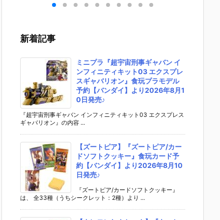
マグ
ピース DX
ング・ヤマグ
ャットウーマ
ー・マ
カ
『ジョーカ
チ『ヘルバッ
ン』バットマ
ピース
 V
ー』可動フィ
ト』可動フィ
ン 可動フィギ
レイ・
可動
ギュア【ホッ
ギュア予約
ュア予約【IN
（2.0
新着記事
ア
トトイズ】よ
【海洋堂】よ
ART】より2
1/6 可
】よ
り2024年12
り2027年1月
026年10月発
ギュア
6月
月発売予定☆
発売予定♪
売予定♪
【ホッ
ミニプラ『超宇宙刑事ギャバン イ
ズ】より
ンフィニティキット03 エクスプレ
6年11
スギャバリオン』食玩プラモデル
予定♪
予約【バンダイ】より2026年8月1
0日発売♪
『超宇宙刑事ギャバン インフィニティキット03 エクスプレス
ギャバリオン』の内容 ...
【ズートピア】『ズートピア/カー
ドソフトクッキー』食玩カード予
約【バンダイ】より2026年8月10
日発売♪
『ズートピア/カードソフトクッキー』
は、 全33種（うちシークレット：2種）より ...