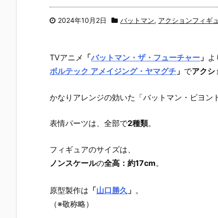
2024年10月2日
バットマン
,
アクションフィギ
TVアニメ
「
バットマン・ザ・フューチャー
」
よ
ボルテック アメイジング・ヤマグチ
」
で
アクシ
かなりアレンジの効いた「バットマン・ビヨン
表情パーツは、全部で
2種類
。
フィギュアのサイズは、
ノンスケール
の
全高：約17cm
。
原型製作は
「
山口勝久
」
。
（※敬称略）