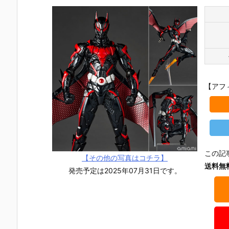
【アフ
この記
【その他の写真はコチラ】
送料無
発売予定は2025年07月31日です。
【ダークナイ
【スーサイ
【異世界スー
リボルテッ
ト ライジン
ド・スクワッ
サイド・スク
アメイジン
グ】1/12『キ
ド】ムービ
ワッド】1/7
グ・ヤマグ