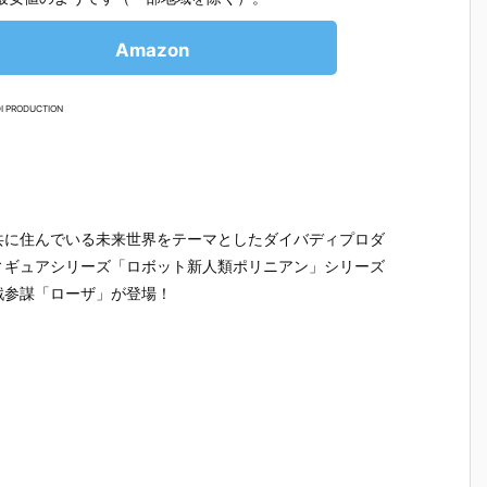
Amazon
I PRODUCTION
共に住んでいる未来世界をテーマとしたダイバディプロダ
ィギュアシリーズ「ロボット新人類ポリニアン」シリーズ
戦参謀「ローザ」が登場！
テ
【機動警察パ
【大鉄人17】
【超電磁ロボ
【超時空
魂
トレイバー E
超合金魂『G
コン・バトラ
マクロス
テ
ZY】ROBOT
X-101S 大鉄
ーV】超合金
リジン・