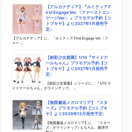
【アルカナディア】『ルミティア F
irst Engage Ver.〈ファーストエン
ゲージVer.〉』プラモデル予約【コ
トブキヤ】より2027年1月発売予
定♪
【アルカナディア】に、 「ルミティア First Engage Ver.〈フ
ァー ...
【創彩少女庭園】1/10『サイドテ
ールちゃん』プラモデル予約【コ
トブキヤ】より2027年1月発売予
定♪
【創彩少女庭園】シリーズに、 『1/10 サ
イドテールちゃん』がラインナップ。 ...
【無限邂逅メガロマリア】『スタ
ーズ』プラモデル予約【コトブキ
ヤ】より2026年12月発売予定♪
【無限邂逅メガロマリア】に、 「スター
ズ」がラインナップ♪ もちろん、眼球可