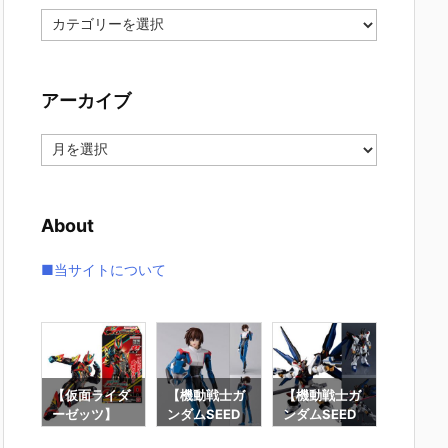
カ
テ
ゴ
リ
アーカイブ
ー
ア
ー
カ
イ
About
ブ
■当サイトについて
要塞
【仮面ライダ
【機動戦士ガ
【機動戦士ガ
【攻殻
】オ
ーゼッツ】
ンダムSEED
ンダムSEED
隊】RO
オ
『装動 仮面ラ
DESTINY】
DESTINY】G
魂『フ