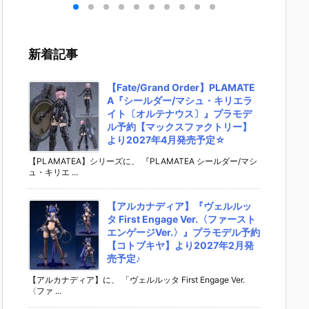
キリ
イダーゼッツ
S.H.フィギュ
UNDAM UNI
マ』THE
 バ
AGT5 Feat.
アーツ『キ
VERSE『ST
OST IN
th
装動 仮面ライ
ラ・ヤマト
RIKE FREED
SHELL
変形
ダーガッチャ
（オーブ連合
OM GUNDA
ィギュ
新着記事
ア予
ード』食玩フ
首長国パイロ
M RENEWA
【バン
ダ
ィギュア予約
ットスーツVe
L/ストライク
より202
02
【バンダイ】
r.）』可動フ
フリーダムガ
月発売予
【Fate/Grand Order】PLAMATE
売予
より2026年8
ィギュア予約
ンダム』可動
A『シールダー/マシュ・キリエラ
月3日発売♪
【バンダイ】
フィギュア予
イト〔オルテナウス〕』プラモデ
より2026年1
約【バンダ
ル予約【マックスファクトリー】
2月発売予定♪
イ】より202
より2027年4月発売予定☆
6年12月発売
予定♪
【PLAMATEA】シリーズに、 『PLAMATEA シールダー/マシ
ュ・キリエ ...
【アルカナディア】『ヴェルルッ
タ First Engage Ver.〈ファースト
エンゲージVer.〉』プラモデル予約
【コトブキヤ】より2027年2月発
売予定♪
【アルカナディア】に、 「ヴェルルッタ First Engage Ver.
〈ファ ...