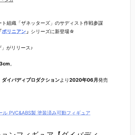
ート組織「ザネッターズ」のサディスト作戦参謀
「
ポリニアン
」
シリーズに新登場☆
」がリリース♪
3cm
。
、
ダイバディプロダクション
より
2020年06月
発売
ール PVC&ABS製 塗装済み可動フィギュア
ションフィギュア【ダイバディ