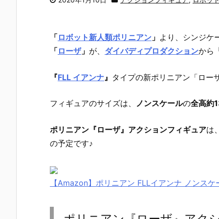
「
ロボット新人類ポリニアン
」
より、
シンジケ
「
ローザ
」
が、
ダイバディプロダクション
から
『
FLL イアンナ
』
タイプの新ポリニアン「ローザ
フィギュアのサイズは、
ノンスケール
の
全高約1
ポリニアン『ローザ』アクションフィギュア
は
の予定です♪
【Amazon】ポリニアン FLLイアンナ ノンスケ
ポリニアン『ローザ』アク