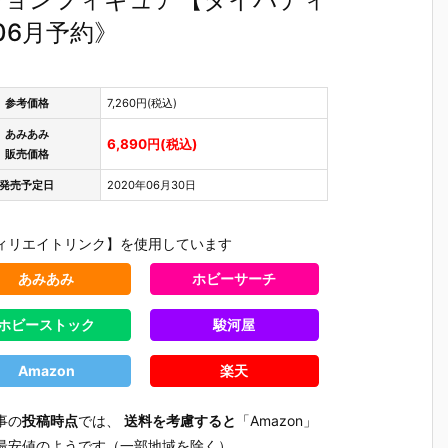
06月予約》
参考価格
7,260円(税込)
あみあみ
6,890円(税込)
販売価格
発売予定日
2020年06月30日
ィリエイトリンク】を使用しています
あみあみ
ホビーサーチ
ホビーストック
駿河屋
Amazon
楽天
事の
投稿時点
では、
送料を考慮すると
「Amazon」
最安値のようです（一部地域を除く）。