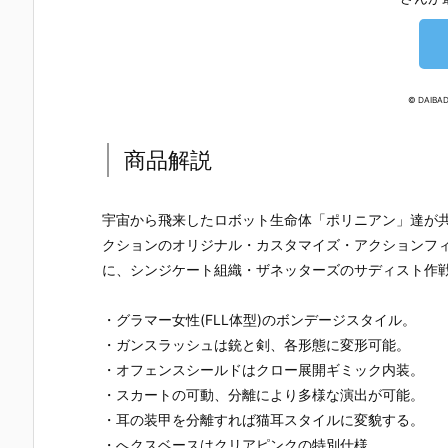
© DAIBAD
商品解説
宇宙から飛来したロボット生命体「ポリニアン」達が
クションのオリジナル・カスタマイズ・アクションフ
に、シンジケート組織・ザネッターズのサディスト作
・グラマー女性(FLL体型)のボンデージスタイル。
・ガンスラッシュは銃と剣、各形態に変形可能。
・オフェンスシールドはクロー展開ギミック内装。
・スカートの可動、分離により多様な演出が可能。
【機動戦士ガ
【攻殻機動
【攻殻機動
【ハローキ
ンダムSEED
隊】ROBOT
隊】S.H.フィ
ィ】超合金
・耳の装甲を分離すれば猫耳スタイルに変貌する。
DESTINY】G
魂『フチコ
ギュアーツ
『ハローキ
・へクスベースはクリアピンクの特別仕様