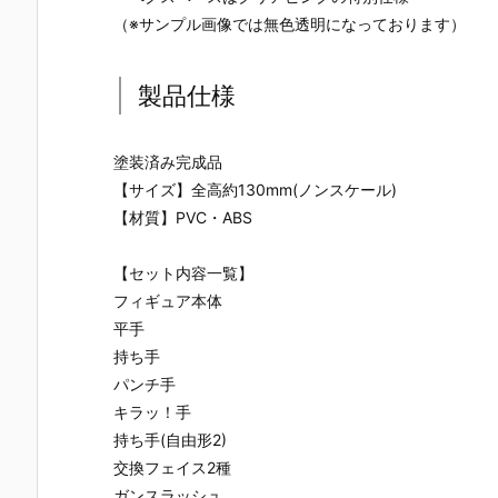
UNDAM UNI
マ』THE GH
『草薙素子』
ィ 2.0』可動
（※サンプル画像では無色透明になっております）
VERSE『ST
OST IN THE
THE GHOST
フィギュア
RIKE FREED
SHELL 可動フ
IN THE SHEL
約【バンダ
OM GUNDA
ィギュア予約
L 可動フィギ
イ】より20
M RENEWA
【バンダイ】
ュア予約【バ
7年1月発売
製品仕様
L/ストライク
より2027年1
ンダイ】より
定♪
フリーダムガ
月発売予定♪
2027年1月発
ンダム』可動
売予定♪
塗装済み完成品
フィギュア予
【サイズ】全高約130mm(ノンスケール)
約【バンダ
イ】より202
【材質】PVC・ABS
6年12月発売
予定♪
【セット内容一覧】
フィギュア本体
平手
持ち手
パンチ手
キラッ！手
持ち手(自由形2)
交換フェイス2種
ガンスラッシュ