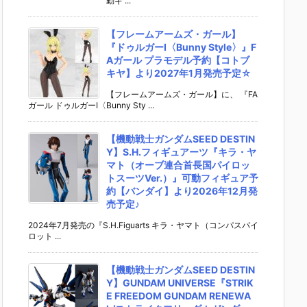
動ギ ...
【フレームアームズ・ガール】
『ドゥルガーI〈Bunny Style〉』F
Aガール プラモデル予約【コトブ
キヤ】より2027年1月発売予定☆
【フレームアームズ・ガール】に、 『FA
ガール ドゥルガーI〈Bunny Sty ...
【機動戦士ガンダムSEED DESTIN
Y】S.H.フィギュアーツ『キラ・ヤ
マト（オーブ連合首長国パイロッ
トスーツVer.）』可動フィギュア予
約【バンダイ】より2026年12月発
売予定♪
2024年7月発売の『S.H.Figuarts キラ・ヤマト（コンパスパイ
ロット ...
【機動戦士ガンダムSEED DESTIN
Y】GUNDAM UNIVERSE『STRIK
E FREEDOM GUNDAM RENEWA