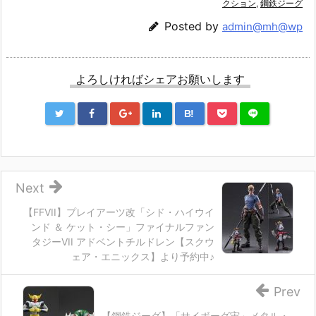
クション
,
鋼鉄ジーグ
Posted by
admin@mh@wp
よろしければシェアお願いします
B!
Next
【FFVII】プレイアーツ改「シド・ハイウイ
ンド ＆ ケット・シー」ファイナルファン
タジーVII アドベントチルドレン【スクウ
ェア・エニックス】より予約中♪
Prev
【鋼鉄ジーグ】「サイボーグ宙」メタル・