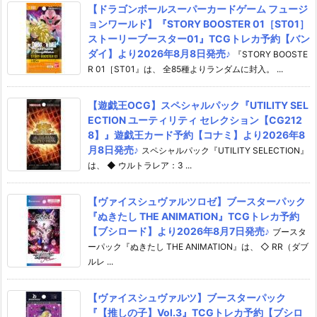
【ドラゴンボールスーパーカードゲーム フュージ
ョンワールド】『STORY BOOSTER 01［ST01］
ストーリーブースター01』TCGトレカ予約【バン
ダイ】より2026年8月8日発売♪
『STORY BOOSTE
R 01［ST01』は、 全85種よりランダムに封入。 ...
【遊戯王OCG】スペシャルパック『UTILITY SEL
ECTION ユーティリティ セレクション【CG212
8】』遊戯王カード予約【コナミ】より2026年8
月8日発売♪
スペシャルパック『UTILITY SELECTION』
は、 ◆ ウルトラレア：3 ...
【ヴァイスシュヴァルツロゼ】ブースターパック
『ぬきたし THE ANIMATION』TCGトレカ予約
【ブシロード】より2026年8月7日発売♪
ブースタ
ーパック『ぬきたし THE ANIMATION』は、 ◇ RR（ダブ
ルレ ...
【ヴァイスシュヴァルツ】ブースターパック
『【推しの子】Vol.3』TCGトレカ予約【ブシロ