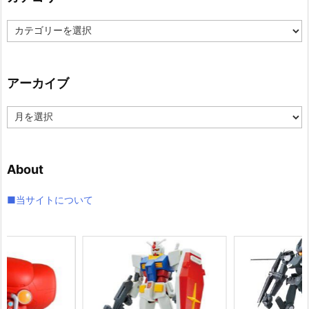
カ
テ
ゴ
リ
アーカイブ
ー
ア
ー
カ
イ
About
ブ
■当サイトについて