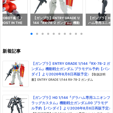
ROBOT魂『フ
【ガンプラ】ENTRY GRADE 1/
【ガンプラ】HG 
OST IN THE
144『RX-78-2 ガンダム』機動
ハム専用ユニオ
フィギュア予約【バ
戦士ガンダム プラモデル予約
タム』機動戦士ガ
027年1月発売予
【バンダイ】より2026年8月6
ラモデル予約【
日再販予定♪
2026年8月6日
新着記事
【ガンプラ】ENTRY GRADE 1/144『RX-78-2 ガ
ンダム』機動戦士ガンダム プラモデル予約【バン
ダイ】より2026年8月6日再販予定♪
【取扱説明
書】ENTRY GRADE 1/144 RX-78-2 ガンダム
【ガンプラ】HG 1/144『グラハム専用ユニオンフ
ラッグカスタム』機動戦士ガンダム00 プラモデ
ル予約【バンダイ】より2026年8月6日再販予定♪