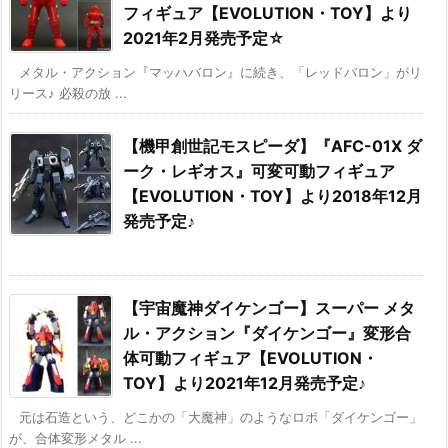
フィギュア【EVOLUTION・TOY】より
2021年2月発売予定☆
メタル・アクション『マッハバロン』に続き、「レッドバロン」がリ
リース♪ 必殺の放 ...
【機甲創世記モスピーダ】『AFC-01X ダ
ーク・レギオス』可変可動フィギュア
【EVOLUTION・TOY】より2018年12月
発売予定♪
【宇宙魔神ダイケンゴー】スーパー メタ
ル・アクション『ダイケンゴー』変形合
体可動フィギュア【EVOLUTION・
TOY】より2021年12月発売予定♪
元は石造という、どこかの「大魔神」のようなロボ「ダイケンゴー」
が、合体変形メタル ...