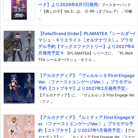
ード】より2026年8月7日発売♪
ブースターパック
『【推しの子】Vol.3』は、 ◇ RR（ダブルレア）：10種
...
【Fate/Grand Order】PLAMATEA『シールダー/
マシュ・キリエライト〔オルテナウス〕』プラモ
デル予約【マックスファクトリー】より2027年4
月発売予定☆
【PLAMATEA】シリーズに、 『PLAMA
TEA シールダー/マシュ・キリエ ...
【アルカナディア】『ヴェルルッタ First Engage
Ver.〈ファーストエンゲージVer.〉』プラモデル
予約【コトブキヤ】より2027年2月発売予定♪
【アルカナディア】に、 「ヴェルルッタ First Engage Ver.
〈ファ ...
【アルカナディア】『ルミティア First Engage V
er.〈ファーストエンゲージVer.〉』プラモデル予
約【コトブキヤ】より2027年1月発売予定♪
【アル
カナディア】に、 「ルミティア First Engage Ver.〈ファー