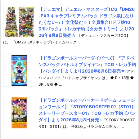
【デュエマ】デュエル・マスターズTCG『DM26
-EX3 キャラプレミアムパック ドラゴン娘になり
たくないっ！ 文化祭だョ！全員集合!!ドラ娘10
0％パック』トレカ予約【タカラトミー】より20
26年8月8日発売☆
【デュエル・マスターズTCG】
に、 『DM26-EX3 キャラプレミアムパック ...
【ドラゴンボールスーパーダイバーズ】『アドバ
ンスパック バトルオブサイヤン』TCGトレカ予約
【バンダイ】よりより2026年8月8日発売☆
アド
バンスパック『バトルオブサイヤン』は、 ◆ R：12種 ◆
SR：8種 ◆ ...
【ドラゴンボールスーパーカードゲーム フュージ
ョンワールド】『STORY BOOSTER 01［ST01］
ストーリーブースター01』TCGトレカ予約【バン
ダイ】より2026年8月8日発売♪
『STORY BOOSTE
R 01［ST01』は、 全85種よりランダムに封入。 ...