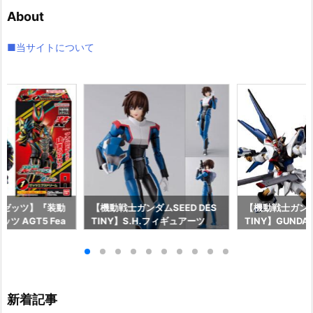
イ
About
ブ
■当サイトについて
ーゼッツ】『装動
【機動戦士ガンダムSEED DES
【機動戦士ガンダム
ツ AGT5 Fea
TINY】S.H.フィギュアーツ
TINY】GUNDAM
ライダーガッチャー
『キラ・ヤマト（オーブ連合首
『STRIKE FRE
ギュア予約【バン
長国パイロットスーツVer.）』
M RENEWAL
26年8月3日発売
可動フィギュア予約【バンダ
ーダムガンダム
イ】より2026年12月発売予定♪
ア予約【バンダイ
年12月発売予定
新着記事