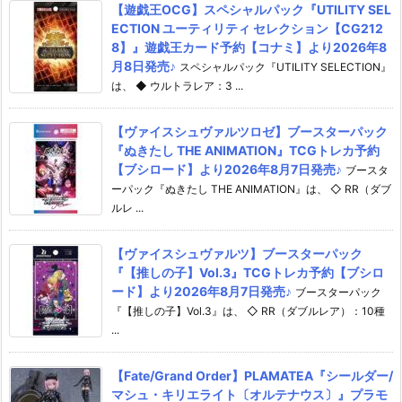
【遊戯王OCG】スペシャルパック『UTILITY SEL
ECTION ユーティリティ セレクション【CG212
8】』遊戯王カード予約【コナミ】より2026年8
月8日発売♪
スペシャルパック『UTILITY SELECTION』
は、 ◆ ウルトラレア：3 ...
【ヴァイスシュヴァルツロゼ】ブースターパック
『ぬきたし THE ANIMATION』TCGトレカ予約
【ブシロード】より2026年8月7日発売♪
ブースタ
ーパック『ぬきたし THE ANIMATION』は、 ◇ RR（ダブ
ルレ ...
【ヴァイスシュヴァルツ】ブースターパック
『【推しの子】Vol.3』TCGトレカ予約【ブシロ
ード】より2026年8月7日発売♪
ブースターパック
『【推しの子】Vol.3』は、 ◇ RR（ダブルレア）：10種
...
【Fate/Grand Order】PLAMATEA『シールダー/
マシュ・キリエライト〔オルテナウス〕』プラモ