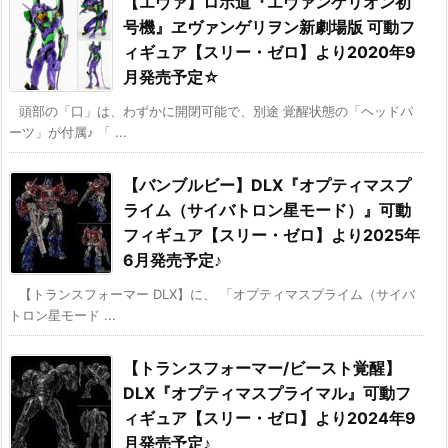
【エヴァ】ロボ道『エヴァンゲリオン初
号機』ヱヴァンゲリヲン新劇場版 可動フ
ィギュア【スリー・ゼロ】より2020年9
月発売予定☆
頭部の「口」は、わずかに開閉可能で、別途 覚醒状態の「ヘッドパ
ーツ」が付属♪ 「 ...
【バンブルビー】DLX『オプティマスプ
ライム（サイバトロン星モード）』可動
フィギュア【スリー・ゼロ】より2025年
6月発売予定♪
【トランスフォーマー DLX】に、 「オプティマスプライム（サイバ
トロン星モード ...
【トランスフォーマー/ビースト覚醒】
DLX『オプティマスプライマル』可動フ
ィギュア【スリー・ゼロ】より2024年9
月発売予定♪