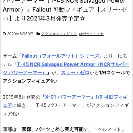
パワーアーマー（T-45 NCR Salvaged Power
Armor）』Fallout 可動フィギュア【スリー･ゼ
ロ】より2021年3月発売予定☆
2020年8月30日
アクションフィギュア
,
ロボット・メカ
ゲーム
「
Fallout（フォールアウト）シリーズ
」
より、
旧モ
デル
「
T-45 NCR Salvaged Power Armor（NCRサルベー
ジ パワーアーマー）
」
が、
スリー・ゼロ
から
1/6スケール
で
アクションフィギュア
化♪
2019年8月発売の
『X-01 パワーアーマー』1/6 可動フィギ
ュア
に続き、「T-45 パワーアーマー」がアクションフィギ
ュア化♪
頭部は
「素顔」パーツ
と
差し替え可能
で、「ヘルメット」