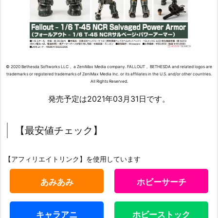
© 2020 Bethesda Softworks LLC， a ZeniMax Media company. FALLOUT， BETHESDA and related logos are
trademarks or registered trademarks of ZeniMax Media Inc. or its affiliates in the U.S. and/or other countries.
All Rights Reserved.
発売予定は2021年03月31日です。
【最安値チェック】
【アフィリエイトリンク】を使用しています
あみあみ
ホビーサーチ
キャラアニ
ホビーストック