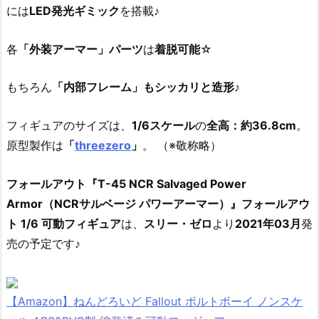
には
LED発光ギミック
を搭載♪
各
「外装アーマー」パーツ
は
着脱可能
☆
もちろん
「内部フレーム」もシッカリと造形
♪
フィギュアのサイズは、
1/6スケール
の
全高：約36.8cm
。
原型製作は
「
threezero
」
。 （※敬称略）
フォールアウト『T-45 NCR Salvaged Power
Armor（NCRサルベージ パワーアーマー）』フォールアウ
ト 1/6 可動フィギュア
は、
スリー・ゼロ
より
2021年03月
発
売の予定です♪
【Amazon】ねんどろいど Fallout ボルトボーイ ノンスケ