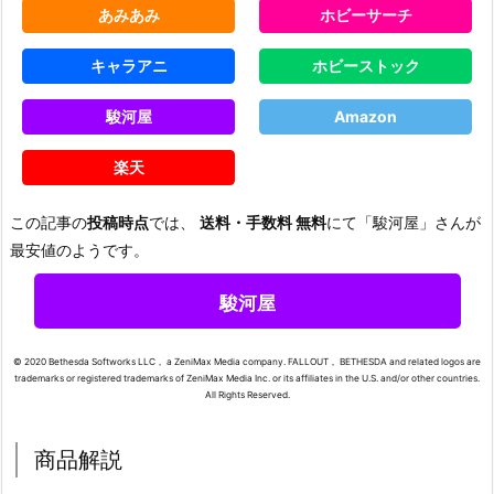
あみあみ
ホビーサーチ
キャラアニ
ホビーストック
駿河屋
Amazon
楽天
この記事の
投稿時点
では、
送料・手数料 無料
にて「駿河屋」さんが
最安値のようです。
駿河屋
© 2020 Bethesda Softworks LLC， a ZeniMax Media company. FALLOUT， BETHESDA and related logos are
trademarks or registered trademarks of ZeniMax Media Inc. or its affiliates in the U.S. and/or other countries.
All Rights Reserved.
商品解説