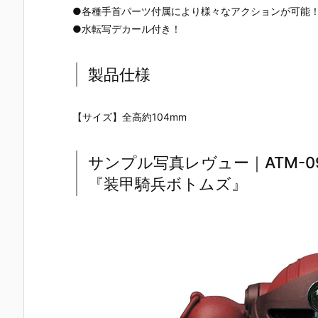
『スコープド
ープドッグ＆
ングタートル
ッグ ターボ
●各種手首パーツ付属により様々なアクションが可能
ッグ 灰色の魔
ターボカスタ
［ST版］』プ
スタム【D
●水転写デカール付き！
女［デザート
ム [サンサ戦]
ラモデル予約
X】』プラモ
カラー］仮』
5機種セット
【WAVE】よ
デル予約【
プラモデル予
限定パック』
り2026年8月
AVE】より2
約【バンダ
プラモデル予
発売予定♪
26年11月発
製品仕様
イ】より202
約【キャビコ
予定♪
6年11月発売
モデルズ】よ
予定☆
り2026年5月
【サイズ】全高約104mm
発売予定♪
サンプル写真レヴュー｜ATM-0
『装甲騎兵ボトムズ』