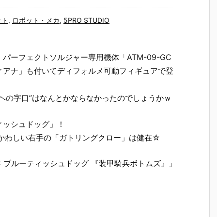
ット
,
ロボット・メカ
,
5PRO STUDIO
ーフェクトソルジャー専用機体「ATM-09-GC
ィアナ」も付いてディフォルメ可動フィギュアで登
ヘの字口”はなんとかならなかったのでしょうかｗ
ィッシュドッグ」！
つかわしい右手の「ガトリングクロー」は健在☆
GC ブルーティッシュドッグ 『装甲騎兵ボトムズ』」