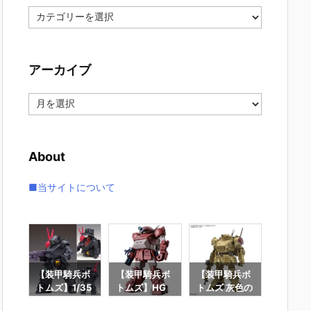
カ
テ
ゴ
リ
アーカイブ
ー
ア
ー
カ
イ
About
ブ
■当サイトについて
兵ボ
【装甲騎兵ボ
【装甲騎兵ボ
【装甲騎兵ボ
【装甲
G
トムズ】1/35
トムズ】HG
トムズ 灰色の
トムズ
プド
『ブラッドサ
『ブルーティ
魔女】HG
イプラ