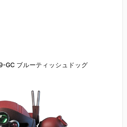
カ
ビートル PS
ッグ［PS
ッグ Ver.1.
ッグター
！
版』プラモデ
版］』プラモ
5』可動フィ
スタム』
ル予約【WAV
デル予約【W
ギュア予約
モデル予
W
E】2026年7
AVE】2026
【スリー・ゼ
【バンダ
0
月再販予定♪
年5月発売予
ロ】より202
より2025
売
定♪
6年6月発売予
0月24日
定♪
荷♪
9-GC ブルーティッシュドッグ