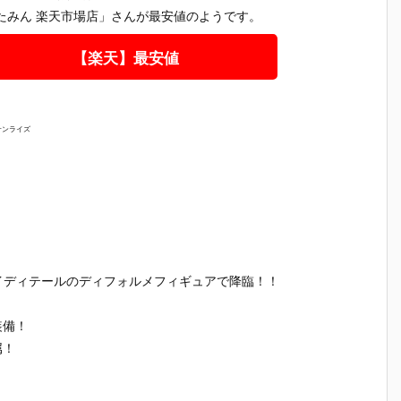
たみん 楽天市場店」さんが最安値のようです。
【楽天】最安値
サンライズ
イディテールのディフォルメフィギュアで降臨！！
装備！
属！
ボ
【装甲騎兵ボ
【装甲騎兵ボ
【装甲騎兵ボ
【装甲騎
4
トムズ】1/35
トムズ】1/35
トムズ】1/12
トムズ】H
ド
『ダイビング
『マーシィド
『スコープド
『スコー