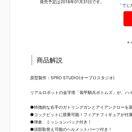
発売予定は2018年01月31日です。
「でじ
© 
商品解説
原型製作：5PRO STUDIO(オープロスタジオ)
リアルロボットの金字塔「装甲騎兵ボトムズ」が、ハ
●特徴的な右手のガトリングガンとアイアンクローを
●コックピットに搭乗可能！フィアナフィギュアが付
【装甲騎兵ボ
【装甲騎兵ボ
【装甲騎兵ボ
【装甲騎兵
●弾倉、ミッションパック付き！
トムズ 灰色の
トムズ】チョ
トムズ】1/35
トムズ】1/2
魔女】HG
イプラ『スコ
『スタンディ
『スコープ
●頭部取替え可能のヘルメットパーツ付き！