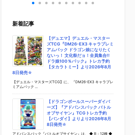
ボカ
ッカー［PS
ッシュドッ
『スコープド
ープド
プラ
版］』プラモ
グ』プラモデ
ッグ 灰色の魔
ターボ
約
デル予約【W
ル予約【バン
女［デザート
ム [サン
イ】
AVE】2026
ダイ】2026
カラー］仮』
5機種セ
新着記事
年1
年1月再販予
年6月6日発売
プラモデル予
限定パ
再入
定♪
☆
約【バンダ
プラモ
イ】より202
約【キ
【デュエマ】デュエル・マスター
6年11月発売
モデル
ズTCG『DM26-EX3 キャラプレミ
予定☆
り202
アムパック ドラゴン娘になりたく
発売予定
ないっ！ 文化祭だョ！全員集合!!
ドラ娘100％パック』トレカ予約
【タカラトミー】より2026年8月
8日発売☆
【デュエル・マスターズTCG】に、 『DM26-EX3 キャラプレ
ミアムパック ...
【ドラゴンボールスーパーダイバ
ーズ】『アドバンスパック バトル
オブサイヤン』TCGトレカ予約
【バンダイ】よりより2026年8月
8日発売☆
アドバンスパック『バトルオブサイヤン』は、 ◆ R：12種 ◆