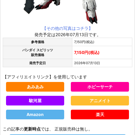
【その他の写真はコチラ】
発売予定は2026年07月13日です。
参考価格
7,150円(税込)
バンダイ スピリッツ
7,150円(税込)
販売価格
発売予定日
2026年07月13日
【アフィリエイトリンク】を使用しています
あみあみ
ホビーサーチ
駿河屋
アニメイト
Amazon
楽天
この記事の
更新時点
では、 正規販売枠は無し。