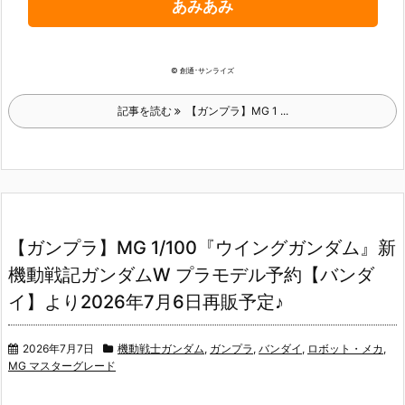
あみあみ
© 創通･サンライズ
記事を読む
【ガンプラ】MG 1 ...
【ガンプラ】MG 1/100『ウイングガンダム』新
機動戦記ガンダムW プラモデル予約【バンダ
イ】より2026年7月6日再販予定♪
2026年7月7日
機動戦士ガンダム
,
ガンプラ
,
バンダイ
,
ロボット・メカ
,
MG マスターグレード