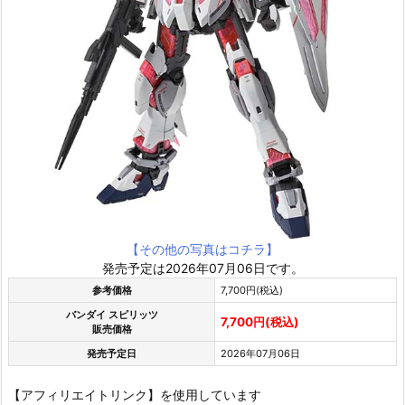
【その他の写真はコチラ】
発売予定は2026年07月06日です。
参考価格
7,700円(税込)
バンダイ スピリッツ
7,700円(税込)
販売価格
発売予定日
2026年07月06日
【アフィリエイトリンク】を使用しています