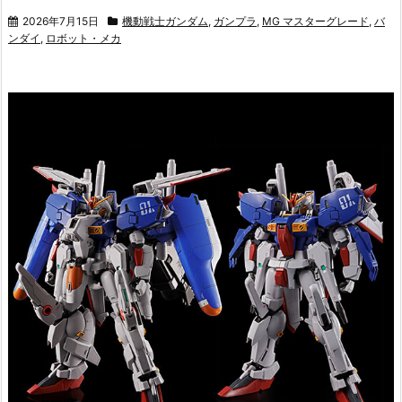
2026年7月15日
機動戦士ガンダム
,
ガンプラ
,
MG マスターグレード
,
バ
ンダイ
,
ロボット・メカ