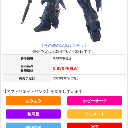
【その他の写真はコチラ】
発売予定は2026年07月23日です。
参考価格
6,160円(税込)
あみあみ
5,850円(税込)
販売価格
発売予定日
2026年07月23日
【アフィリエイトリンク】を使用しています
あみあみ
ホビーサーチ
駿河屋
アニメイト
Amazon
楽天