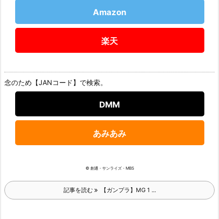
Amazon
楽天
念のため【JANコード】で検索。
DMM
あみあみ
© 創通・サンライズ・MBS
記事を読む
【ガンプラ】MG 1 ...