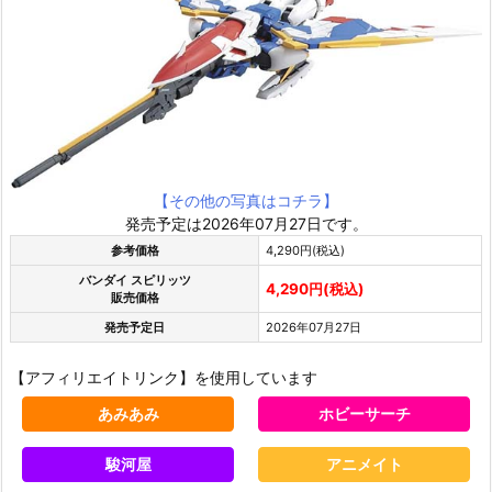
【その他の写真はコチラ】
発売予定は2026年07月27日です。
参考価格
4,290円(税込)
バンダイ スピリッツ
4,290円(税込)
販売価格
発売予定日
2026年07月27日
【アフィリエイトリンク】を使用しています
あみあみ
ホビーサーチ
駿河屋
アニメイト