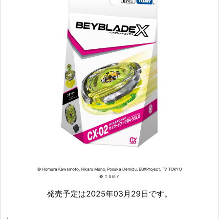
© Homura Kawamoto, Hikaru Muno, Posuka Demizu, BBXProject, TV TOKYO
© ＴＯＭＹ
発売予定は2025年03月29日です。