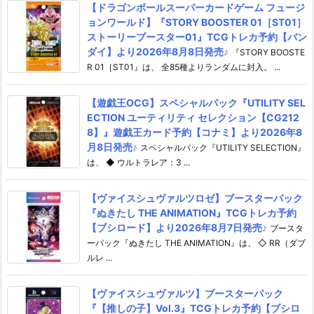
【ドラゴンボールスーパーカードゲーム フュージ
ョンワールド】『STORY BOOSTER 01［ST01］
ストーリーブースター01』TCGトレカ予約【バン
ダイ】より2026年8月8日発売♪
『STORY BOOSTE
R 01［ST01』は、 全85種よりランダムに封入。 ...
【遊戯王OCG】スペシャルパック『UTILITY SEL
ECTION ユーティリティ セレクション【CG212
8】』遊戯王カード予約【コナミ】より2026年8
月8日発売♪
スペシャルパック『UTILITY SELECTION』
は、 ◆ ウルトラレア：3 ...
【ヴァイスシュヴァルツロゼ】ブースターパック
『ぬきたし THE ANIMATION』TCGトレカ予約
【ブシロード】より2026年8月7日発売♪
ブースタ
ーパック『ぬきたし THE ANIMATION』は、 ◇ RR（ダブ
ルレ ...
【ヴァイスシュヴァルツ】ブースターパック
『【推しの子】Vol.3』TCGトレカ予約【ブシロ