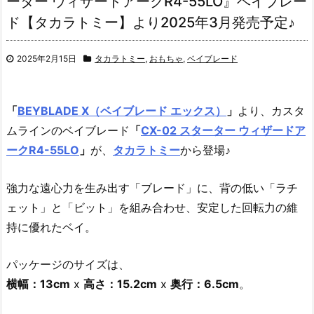
ーター ウィザードアークR4-55LO』ベイブレー
ド【タカラトミー】より2025年3月発売予定♪
2025年2月15日
タカラトミー
,
おもちゃ
,
ベイブレード
「
BEYBLADE X（ベイブレード エックス）
」
より、カスタ
ムラインのベイブレード
「
CX-02 スターター ウィザードア
ークR4-55LO
」
が、
タカラトミー
から登場♪
強力な遠心力を生み出す「ブレード」に、背の低い「ラチ
ェット」と「ビット」を組み合わせ、安定した回転力の維
持に優れたベイ。
パッケージのサイズは、
横幅：13cm
x
高さ：15.2cm
x
奥行：6.5cm
。