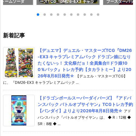
 ストームソーダ
ーズTCG『DM26-EX3 キャラ
ブースターパック『
/100 プラモデル予
プレミアムパック ドラゴン娘に
SELECTOR【W
ー】より2027
なりたくないっ！ 文化祭だョ！
フリクト・セレ
♪
全員集合!!ドラ娘100％パッ
レカ予約【タカ
ク』トレカ予約【タカラトミ
2026年10月31
ー】より2026年8月8日発売☆
新着記事
【デュエマ】デュエル・マスターズTCG『DM26
-EX3 キャラプレミアムパック ドラゴン娘になり
たくないっ！ 文化祭だョ！全員集合!!ドラ娘10
0％パック』トレカ予約【タカラトミー】より20
26年8月8日発売☆
【デュエル・マスターズTCG】
に、 『DM26-EX3 キャラプレミアムパック ...
【ドラゴンボールスーパーダイバーズ】『アドバ
ンスパック バトルオブサイヤン』TCGトレカ予約
【バンダイ】よりより2026年8月8日発売☆
アド
バンスパック『バトルオブサイヤン』は、 ◆ R：12種 ◆
SR：8種 ◆ ...