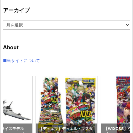
リ
アーカイブ
ー
ア
ー
カ
イ
About
ブ
■当サイトについて
アライズモデル
【デュエマ】デュエル・マスタ
【WIXOSS】ウ