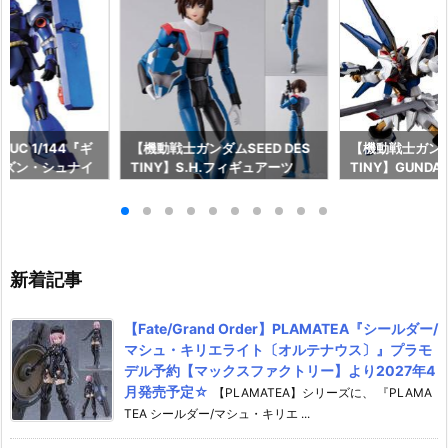
UC 1/144『ギ
【機動戦士ガンダムSEED DES
【機動戦士ガンダム
レズン・シュナイ
TINY】S.H.フィギュアーツ
TINY】GUNDAM
』機動戦士ガンダ
『キラ・ヤマト（オーブ連合首
『STRIKE FRE
ア プラモデル予
長国パイロットスーツVer.）』
M RENEWAL
026年7月30
可動フィギュア予約【バンダ
ーダムガンダム
イ】より2026年12月発売予定♪
ア予約【バンダイ
年12月発売予定
新着記事
【Fate/Grand Order】PLAMATEA『シールダー/
マシュ・キリエライト〔オルテナウス〕』プラモ
デル予約【マックスファクトリー】より2027年4
月発売予定☆
【PLAMATEA】シリーズに、 『PLAMA
TEA シールダー/マシュ・キリエ ...