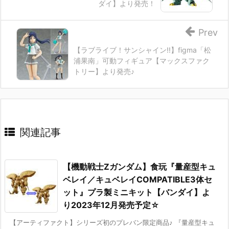
ダイ】より発売！
Prev
【ラブライブ！サンシャイン!!】figma「松
浦果南」可動フィギュア【マックスファク
トリー】より発売♪
関連記事
【機動戦士Ζガンダム】食玩『量産型キュ
ベレイ／キュベレイCOMPATIBLE3体セ
ット』プラ製ミニキット【バンダイ】よ
り2023年12月発売予定☆
【アーティファクト】シリーズ初のプレバン限定商品♪ 『量産型キュ